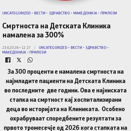
UNCATEGORIZED
•
ВЕСТИ
•
ЗДРАВСТВО
•
МАКЕДОНИЈА
•
ПРИЛОЗИ
Смртноста на Детската Клиника
намалена за 300%
23.6.2026 • 12:27
/
UNCATEGORIZED
•
ВЕСТИ
•
ЗДРАВСТВО
•
МАКЕДОНИЈА
•
ПРИЛОЗИ
За 300 проценти е намалена смртноста на
најмладите пациенти на Детската Клиника
во последните две години. Ова е најниската
стапка на смртност каj хоспитализирани
деца во историјата на Клиниката. Особено
охрабруваат споредбените резултати за
првото тромесечје од 2026 кога стапката на