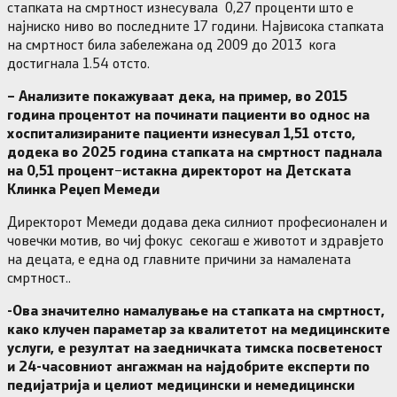
стапката на смртност изнесувала 0,27 проценти што е
најниско ниво во последните 17 години. Највисока стапката
на смртност била забележана од 2009 до 2013 кога
достигнала 1.54 отсто.
– Анализите покажуваат дека, на пример, во 2015
година процентот на починати пациенти во однос на
хоспитализираните пациенти изнесувал 1,51 отсто,
додека во 2025 година стапката на смртност паднала
на 0,51 процент
–
истакна директорот на Детската
Клинка Реџеп Мемеди
Директорот Мемеди додава дека силниот професионален и
човечки мотив, во чиј фокус секогаш е животот и здравјето
на децата, е една од главните причини за намалената
смртност..
-Ова значително намалување на стапката на смртност,
како клучен параметар за квалитетот на медицинските
услуги, е резултат на заедничката тимска посветеност
и 24-часовниот ангажман на најдобрите експерти по
педијатрија и целиот медицински и немедицински