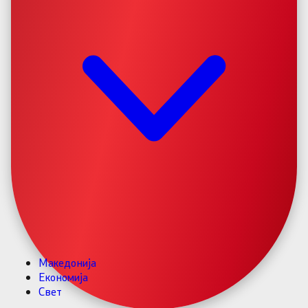
Македонија
Економија
Свет