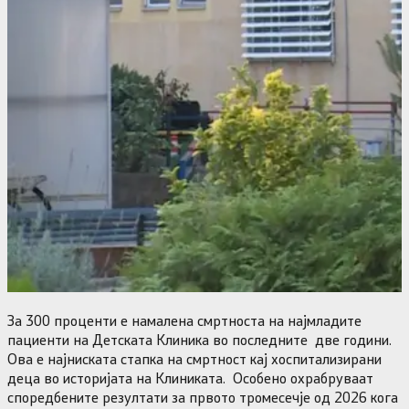
За 300 проценти е намалена смртноста на најмладите
пациенти на Детската Клиника во последните две години.
Ова е најниската стапка на смртност каj хоспитализирани
деца во историјата на Клиниката. Особено охрабруваат
споредбените резултати за првото тромесечје од 2026 кога