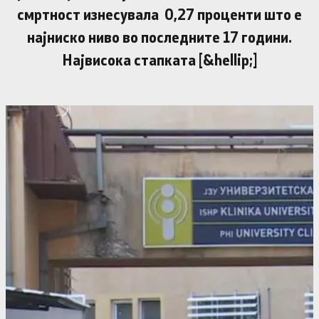
смртност изнесувала 0,27 проценти што е
најниско ниво во последните 17 години.
Највисока стапката [&hellip;]