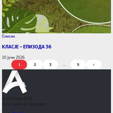
Емисии
КЛАСЈЕ – ЕПИЗОДА 36
10 јуни 2026
Posts
1
2
3
…
5
›
pagination
© ТВ Алфа 2026
Сите права се задржани.
За нас