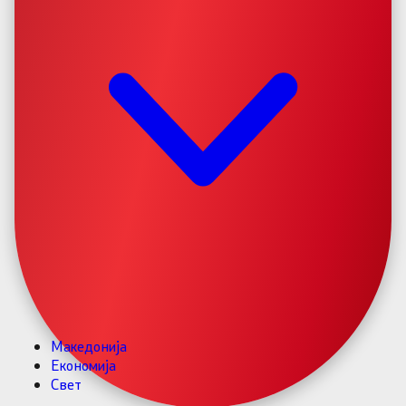
Македонија
Економија
Свет