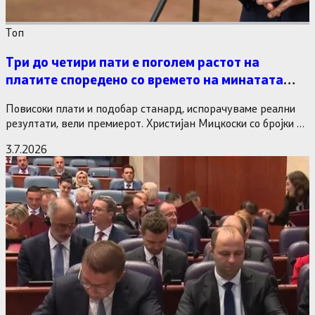
Tоп
Три до четири пати е поголем растот на
платите споредено со времето на минатата
власт
Повисоки плати и подобар станард, испорачуваме реални
резултати, вели премиерот. Христијан Мицкоски со бројки и
статистика одговори на…
3.7.2026