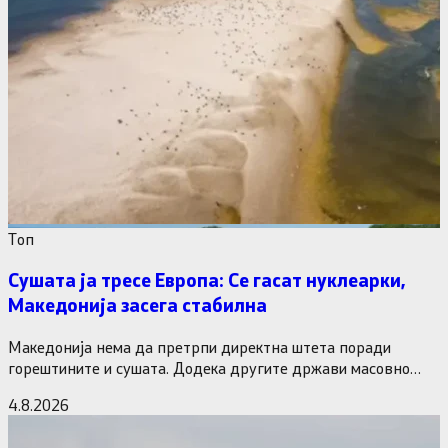
Tоп
Сушата ја тресе Европа: Се гасат нуклеарки,
Македонија засега стабилна
Македонија нема да претрпи директна штета поради
горештините и сушата. Додека другите држави масовно
исклучуваат нуклеарки и излегоа…
4.8.2026