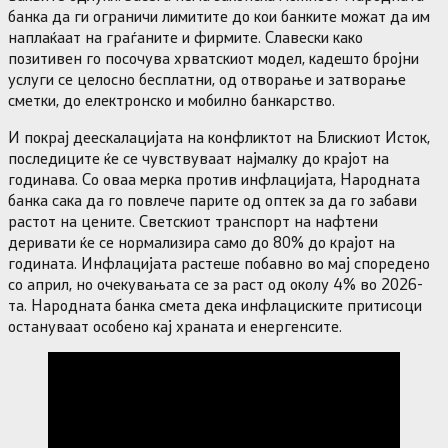
банка да ги ограничи лимитите до кои банките можат да им
наплаќаат на граѓаните и фирмите. Славески како
позитивен го посочува хрватскиот модел, кадешто бројни
услуги се целосно бесплатни, од отворање и затворање
сметки, до електронско и мобилно банкарство.
И покрај деескалацијата на конфликтот на Блискиот Исток,
последиците ќе се чувствуваат најмалку до крајот на
годинава. Со оваа мерка против инфлацијата, Народната
банка сака да го повлече парите од оптек за да го забави
растот на цените. Светскиот транспорт на нафтени
деривати ќе се нормализира само до 80% до крајот на
годината. Инфлацијата растеше побавно во мај споредено
со април, но очекувањата се за раст од околу 4% во 2026-
та. Народната банка смета дека инфлациските притисоци
остануваат особено кај храната и енергенсите.