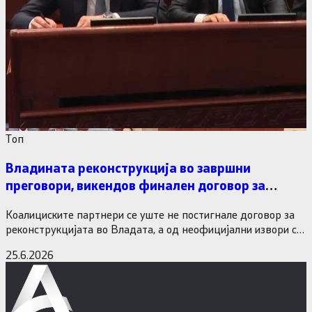
Tоп
Владината реконструкција во завршни
преговори, викендов финален договор за
министерските рокади
Коалициските партнери се уште не постигнале договор за
реконструкцијата во Владата, а од неофицијални извори се
дознава дека…
25.6.2026