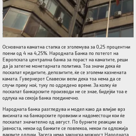
Основната каматна стапка се зголемува за 0,25 процентни
поени од 4 на 4,25%. Народната Банка по потегот на
Европската централна банка за пораст на каматите, реши
да ја затегне монетарната политика. Тоа значи дека ќе
поскапат кредитите, депозитите, ќе се зголеми казнената
камата. Гувернерот Славески вели дека тоа нема да се
случи преку ноќ, туку по одредено време. За колку ќе
поскапат банкарските производи не се знае, бидејќи тоа е
одлука на секоја банка поединечно.
Народната банка разгледува и модел како да влијае врз
висината на банкарските провизии и надоместоци кои ќе
поскапат значително од август. По бурните реакции во
јавноста, некои од банките се повлекоа, некои ги одложија
ваквите одлуки. Засега нема законска можност Народната