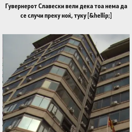
Гувернерот Славески вели дека тоа нема да
се случи преку ноќ, туку [&hellip;]