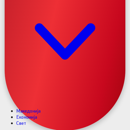
Македонија
Економија
Свет