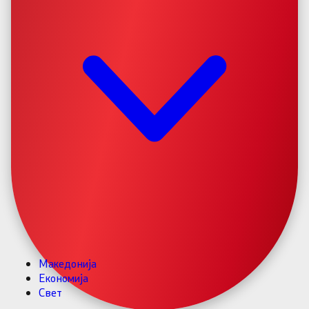
Македонија
Економија
Свет