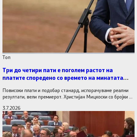
Tоп
Три до четири пати е поголем растот на
платите споредено со времето на минатата
власт
Повисоки плати и подобар станард, испорачуваме реални
резултати, вели премиерот. Христијан Мицкоски со бројки и
статистика одговори на…
3.7.2026