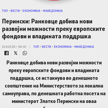
TОП
•
ВЕСТИ
•
ЕКОНОМИЈА
•
МАКЕДОНИЈА
Перински: Ранковце добива нови
развојни можности преку европските
фондови и владината поддршка
24.6.2026 • 08:40
/
TОП
•
ВЕСТИ
•
ЕКОНОМИЈА
•
МАКЕДОНИЈА
Ранковце добива нови развојни можности
преку европските фондови и владината
поддршка, се истакнува во денешното
соопштение на Министерството за локална
самоуправа, по денешната работна посета на
министерот Златко Перински на оваа