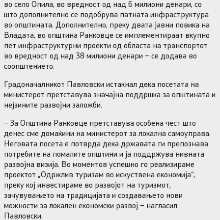
во село Опила, во вредност од над 6 милиони денари, со
што дополнително се подобрува патната инфраструктура
во општината. Дополнително, преку двата јавни повика на
Владата, во општина Ранковце се имплементираат вкупно
пет инфраструктурни проекти од областа на транспортот
во вредност од над 38 милиони денари – се додава во
соопштението.
Градоначалникот Павловски истакнал дека посетата на
министерот претставува значајна поддршка за општината и
нејзините развојни заложби.
– За Општина Ранковце претставува особена чест што
денес сме домаќини на министерот за локална самоуправа.
Неговата посета е потврда дека државата ги препознава
потребите на помалите општини и ја поддржува нивната
развојна визија. Во моментов успешно го реализираме
проектот „Одржлив туризам во искуствена економија“,
преку кој инвестираме во развојот на туризмот,
зачувувањето на традицијата и создавањето нови
можности за локален економски развој – нагласил
Павловски.