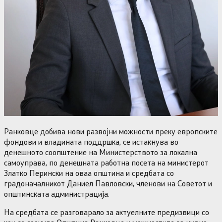
Ранковце добива нови развојни можности преку европските
фондови и владината поддршка, се истакнува во
денешното соопштение на Министерството за локална
самоуправа, по денешната работна посета на министерот
Златко Перински на оваа општина и средбата со
градоначалникот Даниел Павловски, членови на Советот и
општинската администрација.
На средбата се разговарало за актуелните предизвици со