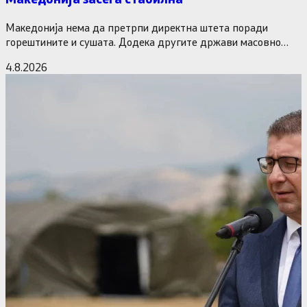
Македонија нема да претрпи директна штета поради
горештините и сушата. Додека другите држави масовно
исклучуваат нуклеарки и излегоа…
4.8.2026