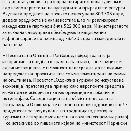
создавање услови за развој на четирисезонски туризам и
одржливо користење на културните и природните ресурси.
Вкупната вредност на проектот изнесувала 809.303 евра,
додека вредноста на активностите што ги реализираат
македонските партнери била 522.806 евра. Министерството
за локална самоуправа обезбедувало национално
кофинансирање во висина од 78.420 евра за македонските
партнери.
– Посетата на Општина Ранковце, покрај тоа што ја
искористив за средба со градоначалникот, советниците и
администрацијата, е и можност непосредно да го видиме
напредокот на проектите што се имплементираат во рамки
на општината. Проектот „Одржлив туризам во искуствена
економија“ претставува пример како европските средства
можат да се искористат за валоризација на локалните
потенцијали. Со адаптацијата на објектите во селата
Петралица и Отошница се создаваат нови содржини што ќе
придонесат за зачувување на традицијата, развој на
туризмот и отворање можности за локален економски развој
– се истакнува во пишаната изјава на министерот Перински.