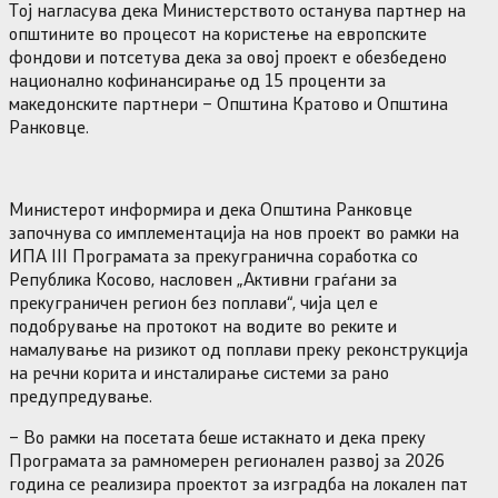
Тој нагласува дека Министерството останува партнер на
општините во процесот на користење на европските
фондови и потсетува дека за овој проект е обезбедено
национално кофинансирање од 15 проценти за
македонските партнери – Општина Кратово и Општина
Ранковце.
Министерот информира и дека Општина Ранковце
започнува со имплементација на нов проект во рамки на
ИПА III Програмата за прекугранична соработка со
Република Косово, насловен „Активни граѓани за
прекуграничен регион без поплави“, чија цел е
подобрување на протокот на водите во реките и
намалување на ризикот од поплави преку реконструкција
на речни корита и инсталирање системи за рано
предупредување.
– Во рамки на посетата беше истакнато и дека преку
Програмата за рамномерен регионален развој за 2026
година се реализира проектот за изградба на локален пат