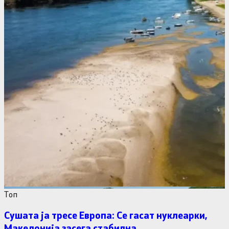
Tоп
Сушата ја тресе Европа: Се гасат нуклеарки,
Македонија засега стабилна