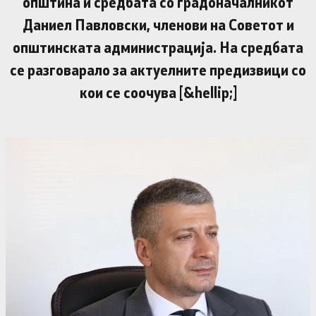
општина и средбата со градоначалникот
Даниел Павловски, членови на Советот и
општинската администрација. На средбата
се разговарало за актуелните предизвици со
кои се соочува [&hellip;]