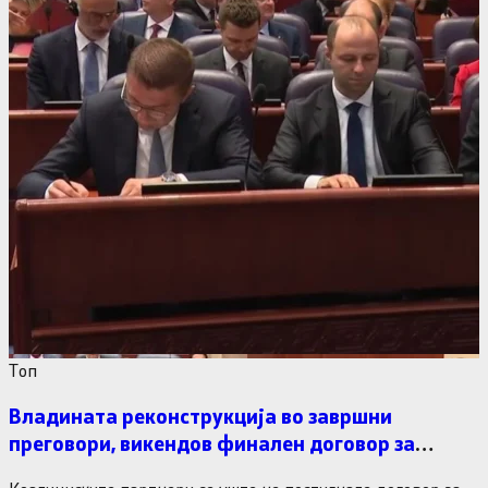
Tоп
Владината реконструкција во завршни
преговори, викендов финален договор за
министерските рокади