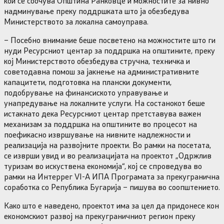
кои се соочува Општина Ранковце и можностите за нивно
надминување преку поддршката што ја обезбедува
Министерството за локална самоуправа.
– Посебно внимание беше посветено на можностите што ги
нуди Ресурсниот центар за поддршка на општините, преку
кој Министерството обезбедува стручна, техничка и
советодавна помош за јакнење на административните
капацитети, подготовка на плански документи,
подобрување на финансиското управување и
унапредување на локалните услуги. На состанокот беше
истакнато дека Ресурсниот центар претставува важен
механизам за поддршка на општините во процесот на
поефикасно извршување на нивните надлежности и
реализација на развојните проекти. Во рамки на посетата,
се изврши увид и во реализацијата на проектот „Одржлив
туризам во искуствена економија“, кој се спроведува во
рамки на Интеррег VI-А ИПА Програмата за прекугранична
соработка со Република Бугарија – пишува во соопштението.
Како што е наведено, проектот има за цел да придонесе кон
економскиот развој на прекуграничниот регион преку