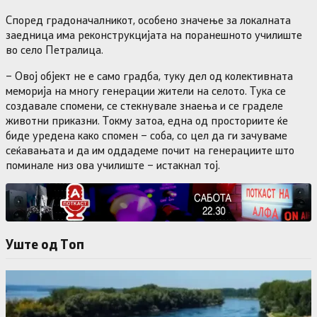
Според градоначалникот, особено значење за локалната
заедница има реконструкцијата на поранешното училиште
во село Петралица.
– Овој објект не е само градба, туку дел од колективната
меморија на многу генерации жители на селото. Тука се
создавале спомени, се стекнувале знаења и се граделе
животни приказни. Токму затоа, една од просториите ќе
биде уредена како спомен – соба, со цел да ги зачуваме
сеќавањата и да им оддадеме почит на генерациите што
поминале низ ова училиште – истакнал тој.
Уште од Tоп