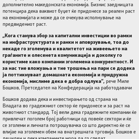
дополнително македонската економија. Бизнис заедницата
потенцира дека ваквиот буџет ќе придонесе за реален раст
на економијата и може да се очекува исполнување на
предвидениот раст.
„Кога станува збор за капитални инвестиции во рамки
на инфраструктурата и ранки н аповрзување, тоа до
некаде го зголемува и квалитетот на живеењето на
граѓаните и олесенета комуникација и доколку го
користиме како компании зголемена конкурентност. И
за нас тие вложуања и тие трошења на пари се додека
ја поттикнуваат домашната економија и придружна
економија, мислиме дека е добра одлука“,
рече Миле
Бошков, Претседател на Конфедерација на работодавачи
Бошков додава дека и инвестирањето од страна на
Владата во градежниот сектор ќе придонесе и за раст на
животниот стандард. Тој вели дека градежните компании ќе
привлечат поголем број работници од повеќе сектори и ќе
се зголеми и личната потрошувачка со што директно ќе се
влијае на зголемен обем на внатрешната трговија. Бошков е
дециден и дека компаниите мора да го следат