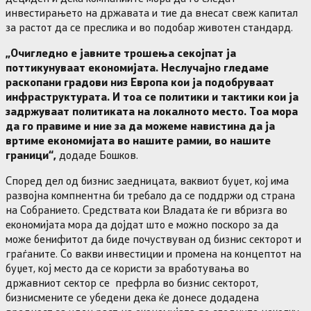
инвестирањето на државата и тие да внесат свеж капитал
за растот да се преслика и во подобар животен стандард.
„Очигледно е јавните трошења секојпат ја
поттикунуваат економијата. Неслучајно гледаме
раскопани градови низ Европа кои ја подобруваат
инфраструктурата. И тоа се политики и тактики кои ја
задржуваат политиката на локалното место. Тоа мора
да го правиме и ние за да можеме навистина да ја
вртиме економијата во нашите рамии, во нашите
граници“,
додаде Бошков.
Според дел од бизнис заедницата, ваквиот буџет, кој има
развојна компнентна би требало да се поддржи од страна
на Собранието. Средствата кои Владата ќе ги вбризга во
економијата мора да дојдат што е можно поскоро за да
може бенифитот да биде почуствуван од бизнис секторот и
граѓаните. Со вакви инвестиции и промена на концептот на
буџет, кој место да се користи за вработувања во
државниот сектор се префрла во бизнис секторот,
бизнисмените се убедени дека ќе донесе додадена