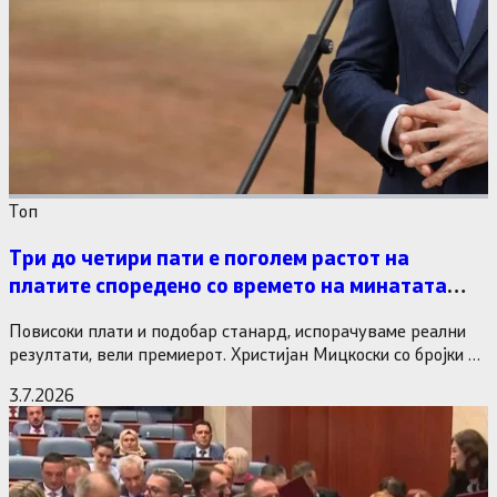
Tоп
Три до четири пати е поголем растот на
платите споредено со времето на минатата
власт
Повисоки плати и подобар станард, испорачуваме реални
резултати, вели премиерот. Христијан Мицкоски со бројки и
статистика одговори на…
3.7.2026