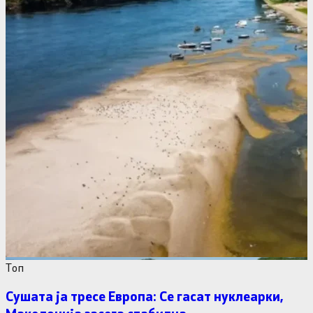
Tоп
Сушата ја тресе Европа: Се гасат нуклеарки,