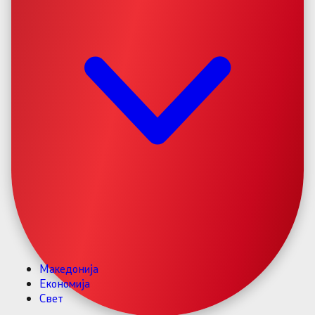
Македонија
Економија
Свет