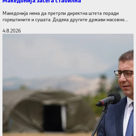
Македонија засега стабилна
Македонија нема да претрпи директна штета поради
горештините и сушата. Додека другите држави масовно
исклучуваат нуклеарки и излегоа…
4.8.2026