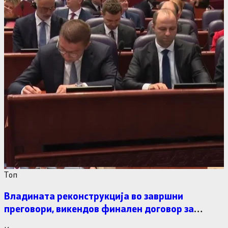
Tоп
Владината реконструкција во завршни
преговори, викендов финален договор за
министерските рокади