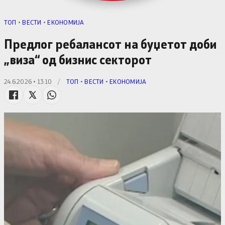
TОП
•
ВЕСТИ
•
ЕКОНОМИЈА
Предлог ребалансот на буџетот доби
„виза“ од бизнис секторот
24.6.2026 • 13:10
/
TОП
•
ВЕСТИ
•
ЕКОНОМИЈА