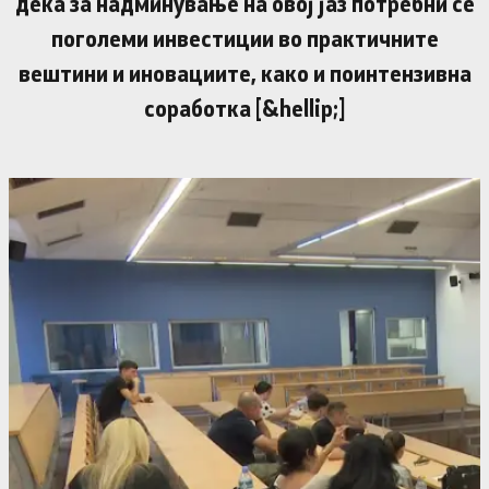
дека за надминување на овој јаз потребни се
поголеми инвестиции во практичните
вештини и иновациите, како и поинтензивна
соработка [&hellip;]