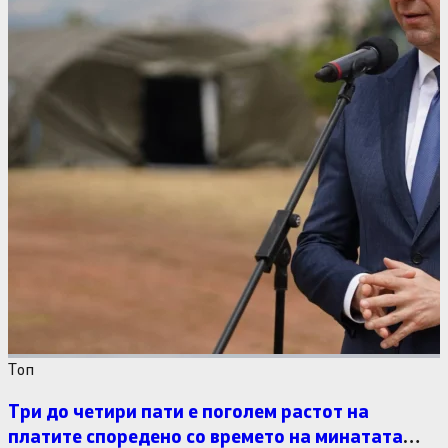
Tоп
Три до четири пати е поголем растот на
платите споредено со времето на минатата