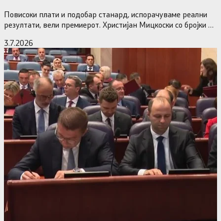
власт
Повисоки плати и подобар станард, испорачуваме реални
резултати, вели премиерот. Христијан Мицкоски со бројки и
статистика одговори на…
3.7.2026