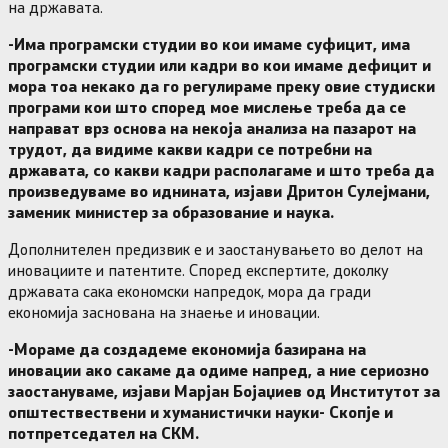
на државата.
-Има програмски студии во кои имаме суфицит, има
програмски студии или кадри во кои имаме дефицит и
мора тоа некако да го регулираме преку овие студиски
програми кои што според мое мислење треба да се
направат врз основа на некоја анализа на пазарот на
трудот, да видиме какви кадри се потребни на
државата, со какви кадри располагаме и што треба да
произведуваме во иднината, изјави Дритон Сулејмани,
заменик министер за образование и наука.
Дополнителен предизвик е и заостанувањето во делот на
иновациите и патентите. Според експертите, доколку
државата сака економски напредок, мора да гради
економија заснована на знаење и иновации.
-Мораме да создадеме економија базирана на
иновации ако сакаме да одиме напред, а ние сериозно
заостануваме, изјави Марјан Бојаџиев од Институтот за
општествествени и хуманистички науки- Скопје и
потпретседател на СКМ.