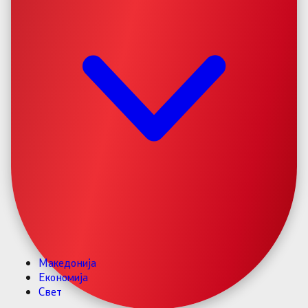
Македонија
Економија
Свет