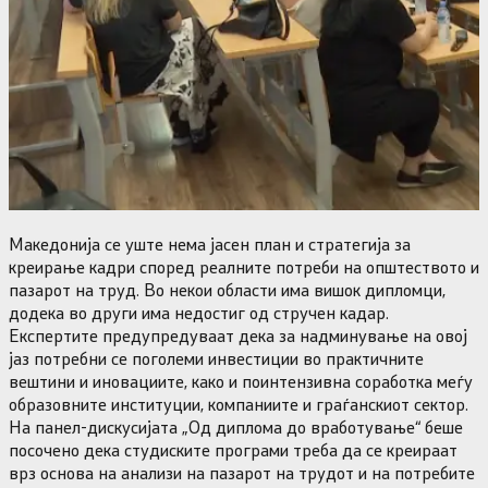
Македонија се уште нема јасен план и стратегија за
креирање кадри според реалните потреби на општеството и
пазарот на труд. Во некои области има вишок дипломци,
додека во други има недостиг од стручен кадар.
Експертите предупредуваат дека за надминување на овој
јаз потребни се поголеми инвестиции во практичните
вештини и иновациите, како и поинтензивна соработка меѓу
образовните институции, компаниите и граѓанскиот сектор.
На панел-дискусијата „Од диплома до вработување“ беше
посочено дека студиските програми треба да се креираат
врз основа на анализи на пазарот на трудот и на потребите