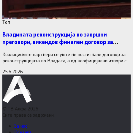
Tоп
Владината реконструкција во завршни
преговори, викендов финален договор за
министерските рокади
Коалициските партнери се уште не постигнале договор за
реконструкцијата во Владата, а од неофицијални извори се
дознава дека…
25.6.2026
© ТВ Алфа 2026
Сите права се задржани.
За нас
Контакт