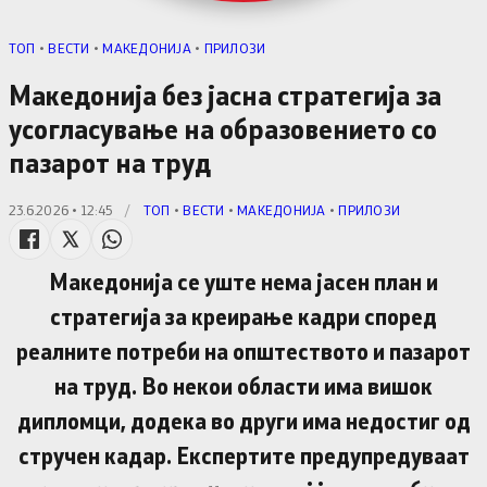
TОП
•
ВЕСТИ
•
МАКЕДОНИЈА
•
ПРИЛОЗИ
Македонија без јасна стратегија за
усогласување на образовението со
пазарот на труд
23.6.2026 • 12:45
/
TОП
•
ВЕСТИ
•
МАКЕДОНИЈА
•
ПРИЛОЗИ
Македонија се уште нема јасен план и
стратегија за креирање кадри според
реалните потреби на општеството и пазарот
на труд. Во некои области има вишок
дипломци, додека во други има недостиг од
стручен кадар. Експертите предупредуваат