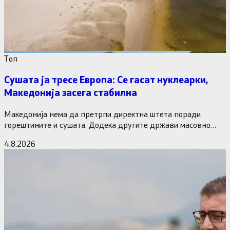
Tоп
Сушата ја тресе Европа: Се гасат нуклеарки,
Македонија засега стабилна
Македонија нема да претрпи директна штета поради
горештините и сушата. Додека другите држави масовно
исклучуваат нуклеарки и излегоа…
4.8.2026