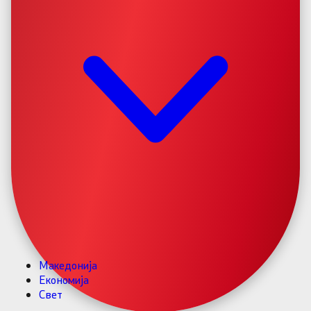
Македонија
Економија
Свет