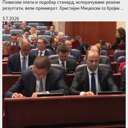
Повисоки плати и подобар станард, испорачуваме реални
резултати, вели премиерот. Христијан Мицкоски со бројки и
статистика одговори на…
3.7.2026