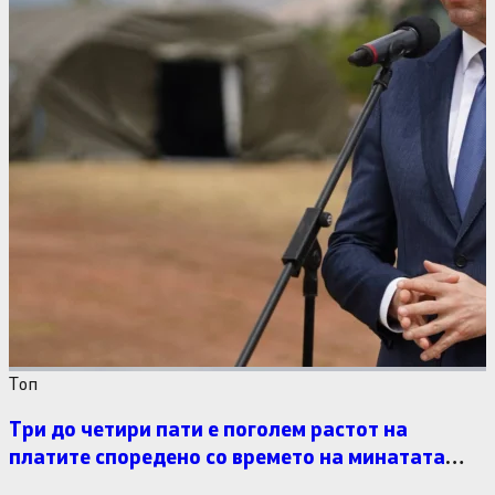
Tоп
Три до четири пати е поголем растот на
платите споредено со времето на минатата
власт