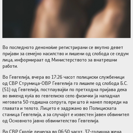
Во последното деноноќие регистрирани се вкупно девет
пријави за семејно насилство и лишени од слобода се седум
лица, информираат од Министерството за внатрешни
работи.
Во Гевгелија, вчера во 17:26 часот полициски службеници
од СВР Струмица-ОВР Гевгелија го лишиле од слобода Б.С.
(51) од Гевгелија, постпаувајќи по претходна пријава дека
во викенд куќа во гевгелиско село физички ја нападнал
неговата 50-годишна сопруга, при што ѝ нанел повреди на
главата и телото. Лицето е задржано во Полициската
станица Гевгелија, а за случајот е известен јавен обвинител
од Основното јавно обвинителство Гевгелија.
Во СВР Скопје денеска во 06:50 часот, 37-годишна жена