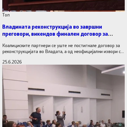
Tоп
Владината реконструкција во завршни
преговори, викендов финален договор за
министерските рокади
Коалициските партнери се уште не постигнале договор за
реконструкцијата во Владата, а од неофицијални извори се
дознава дека…
25.6.2026