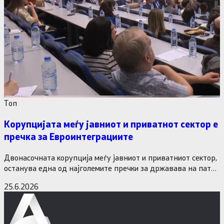
Tоп
Корупцијата меѓу јавниот и приватнот сектор е
пречка за Евроинтеграциите
Двонасочната корупција меѓу јавниот и приватниот сектор,
останува една од најголемите пречки за државава на патот
кон Европската…
25.6.2026