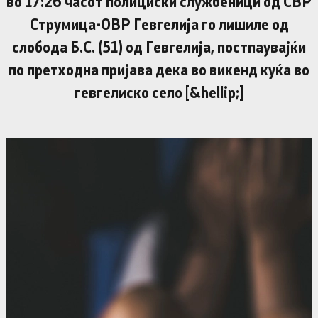
во 17:26 часот полициски службеници од СВР
Струмица-ОВР Гевгелија го лишиле од
слобода Б.С. (51) од Гевгелија, постпаувајќи
по претходна пријава дека во викенд куќа во
гевгелиско село [&hellip;]