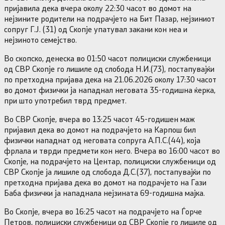
пријавила дека вчера околу 22:30 часот во домот на
нејзините родители на подрачјето на Бит Пазар, нејзиниот
сопруг Г.Ј. (31) од Скопје упатувал закани кон неа и
нејзиното семејство.
Во скопско, денеска во 01:50 часот полициски службеници
од СВР Скопје го лишиле од слобода Н.И.(73), постапувајќи
по претходна пријава дека на 21.06.2026 околу 17:30 часот
во домот физички ја нападнал неговата 35-годишна ќерка,
при што употребил тврд предмет.
Во СВР Скопје, вчера во 13:25 часот 45-годишен маж
пријавил дека во домот на подрачјето на Карпош бил
физички нападнат од неговата сопруга А.П.С.(44), која
фрлала и тврди предмети кон него. Вчера во 16:00 часот во
Скопје, на подрачјето на Центар, полициски службеници од
СВР Скопје ја лишиле од слобода Д.С.(37), постапувајќи по
претходна пријава дека во домот на подрачјето на Гази
Баба физички ја нападнала нејзината 69-годишна мајка.
Во Скопје, вчера во 16:25 часот на подрачјето на Ѓорче
Петров, полициски службеници од СВР Скопје го лишиле од