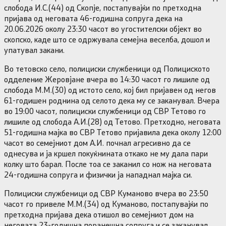
слобода И.С.(44) од Скопје, постапувајќи по претходна
пријава од неговата 46-годишна сопруга дека на
20.06.2026 околу 23:30 часот во угостителски објект во
скопско, каде што се одржувала семејна веселба, дошол и
упатувал закани.
Во тетовско село, полициски службеници од Полициското
одделение Жеровјане вчера во 14:30 часот го лишиле од
слобода М.М.(30) од истото село, кој бил пријавен од негов
61-годишен роднина од селото дека му се заканувал. Вчера
во 19:00 часот, полициски службеници од СВР Тетово го
лишиле од слобода А.И.(28) од Тетово. Претходно, неговата
51-годишна мајка во СВР Тетово пријавила дека околу 12:00
часот во семејниот дом А.И. почнал агресивно да се
однесува и ја кршел покуќнината откако не му дала пари
колку што барал. После тоа се заканил со нож на неговата
24-годишна сопруга и физички ја нападнал мајка си.
Полициски службеници од СВР Куманово вчера во 23:50
часот го привеле М.М.(34) од Куманово, постапувајќи по
претходна пријава дека отишол во семејниот дом на
неговата 23-годишна поранешна сопруга и се заканувал