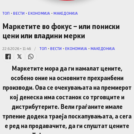
TОП
•
ВЕСТИ
•
ЕКОНОМИЈА
•
МАКЕДОНИЈА
Маркетите во фокус – или пониски
цени или владини мерки
22.6.2026 • 11:46
/
TОП
•
ВЕСТИ
•
ЕКОНОМИЈА
•
МАКЕДОНИЈА
Маркетите мора да ги намалат цените,
особено оние на основните прехранбени
производи. Ова се очекувањата на премиерот
кој денеска има состанок со трговците и
дистрибутерите. Вели граѓаните имале
трпение додека траеја поскапувањата, а сега
е ред на продавачите, да ги спуштат цените