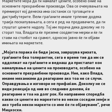
Маркетите мора да ги намалат цените, особено оние на
основните прехранбени производи. Ова се очекувањата на
премиерот кој денеска има состанок со трговците и
дистрибутерите. Вели граѓаните имале трпение додека
траеја поскапувањата, а сега е ред на продавачите, да ги
спуштат цените надолу. Тој им порача дека доколку не го
сторат тоа, Владата ќе преземе соодветни мерки и ќе ги
стави на столбот на срамот, односно јавно ќе ги објави
имињата на маркетите.
„Мојата порака ќе биде јасна, завршува кризата,
граѓаните беа толерантни, сега е време тие да им се
оддолжат на граѓаните и веднаш да пристапат кон
намалување на цените на производите, особено на
основните прехранбени производи. Ние, како Влада,
имаме механизми да реагираме ако тоа не се случи.
Оправдувања и изговори не прифаќам. Доколку не се
види реакција од нив во следниве денови, ќе
реагираме и тоа на долг рок. Ќе направиме споредба
какви се цените во маркетите во некои соседни земји и
ако треба некои маркети со име ќе ги објавуваме“, рече
Мицкоски.