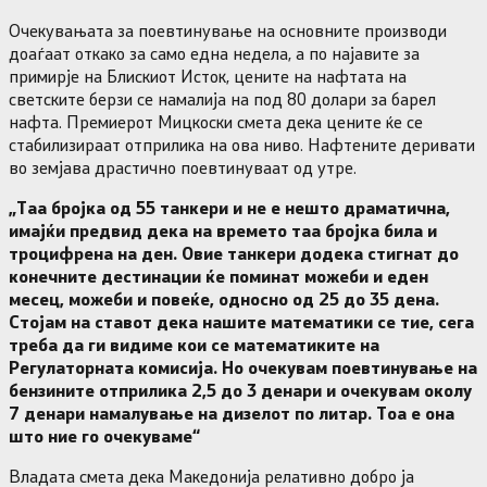
Очекувањата за поевтинување на основните производи
доаѓаат откако за само една недела, а по најавите за
примирје на Блискиот Исток, цените на нафтата на
светските берзи се намалија на под 80 долари за барел
нафта. Премиерот Мицкоски смета дека цените ќе се
стабилизираат отприлика на ова ниво. Нафтените деривати
во земјава драстично поевтинуваат од утре.
„Таа бројка од 55 танкери и не е нешто драматична,
имајќи предвид дека на времето таа бројка била и
троцифрена на ден. Овие танкери додека стигнат до
конечните дестинации ќе поминат можеби и еден
месец, можеби и повеќе, односно од 25 до 35 дена.
Стојам на ставот дека нашите математики се тие, сега
треба да ги видиме кои се математиките на
Регулаторната комисија. Но очекувам поевтинување на
бензините отприлика 2,5 до 3 денари и очекувам околу
7 денари намалување на дизелот по литар. Тоа е она
што ние го очекуваме“
Владата смета дека Македонија релативно добро ја