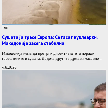
Tоп
Сушата ја тресе Европа: Се гасат нуклеарки,
Македонија засега стабилна
Македонија нема да претрпи директна штета поради
горештините и сушата. Додека другите држави масовно
исклучуваат нуклеарки и излегоа…
4.8.2026