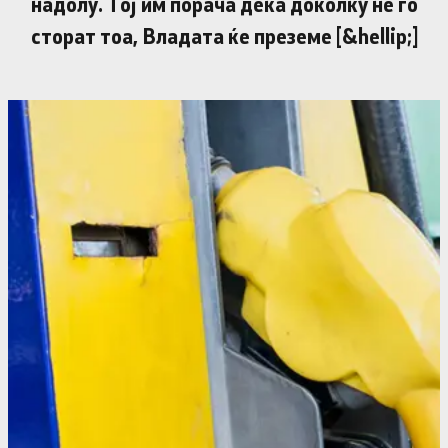
надолу. Тој им порача дека доколку не го
сторат тоа, Владата ќе преземе [&hellip;]