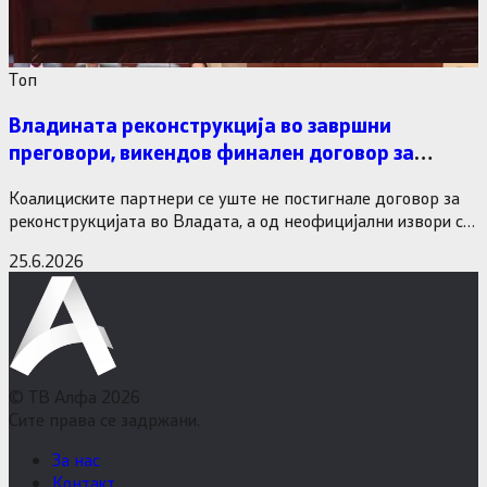
Tоп
Владината реконструкција во завршни
преговори, викендов финален договор за
министерските рокади
Коалициските партнери се уште не постигнале договор за
реконструкцијата во Владата, а од неофицијални извори се
дознава дека…
25.6.2026
© ТВ Алфа 2026
Сите права се задржани.
За нас
Контакт