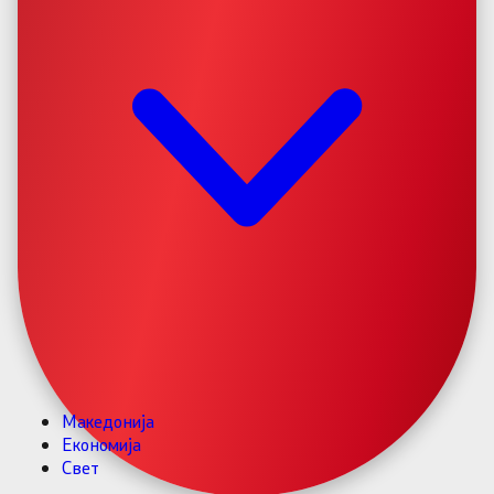
Македонија
Економија
Свет