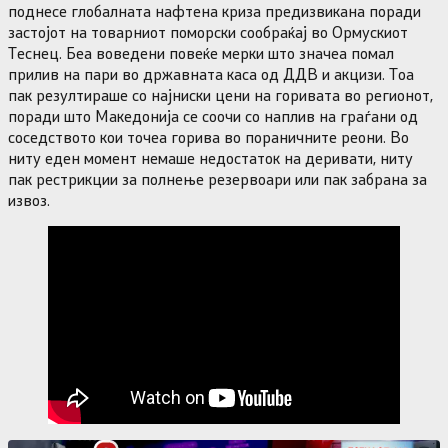
поднесе глобалната нафтена криза предизвикана поради
застојот на товарниот поморски сообраќај во Ормускиот
Теснец. Беа воведени повеќе мерки што значеа помал
прилив на пари во државната каса од ДДВ и акцизи. Тоа
пак резултираше со најниски цени на горивата во регионот,
поради што Македонија се соочи со наплив на граѓани од
соседството кои точеа горива во пораничните реони. Во
ниту еден момент немаше недостаток на деривати, ниту
пак рестрикции за полнење резервоари или пак забрана за
извоз.