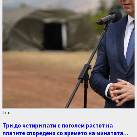
Tоп
Три до четири пати е поголем растот на
платите споредено со времето на минатата