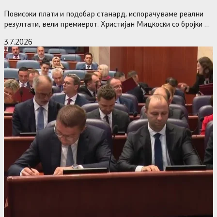
власт
Повисоки плати и подобар станард, испорачуваме реални
резултати, вели премиерот. Христијан Мицкоски со бројки и
статистика одговори на…
3.7.2026