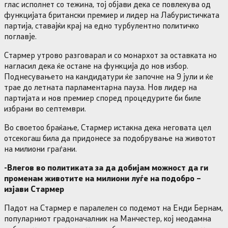
глас исполнет со тежина, тој објави дека се повлекува од
функцијата британски премиер и лидер на Лабуристичката
партија, ставајќи крај на едно турбулентно политичко
поглавје.
Стармер утрово разговарал и со монархот за оставката но
нагласил дека ќе остане на функција до нов избор.
Поднесувањето на кандидатури ќе започне на 9 јули и ќе
трае до летната парламентарна пауза. Нов лидер на
партијата и нов премиер според процедурите би биле
избрани во септември.
Во своетоо браќање, Стармер истакна дека неговата цел
отсекогаш била да придонесе за подобрување на животот
на милиони граѓани.
-Влегов во политиката за да добијам можност да ги
променам животите на милиони луѓе на подобро –
изјави Стармер
Падот на Стармер е паралелен со подемот на Енди Бернам,
популарниот градоначалник на Манчестер, кој неодамна