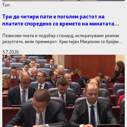
Tоп
Три до четири пати е поголем растот на
платите споредено со времето на минатата
власт
Повисоки плати и подобар станард, испорачуваме реални
резултати, вели премиерот. Христијан Мицкоски со бројки и
статистика одговори на…
3.7.2026