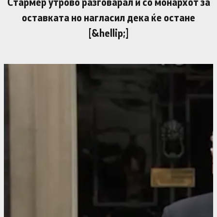
Стармер утрово разговарал и со монархот за
оставката но нагласил дека ќе остане
[&hellip;]