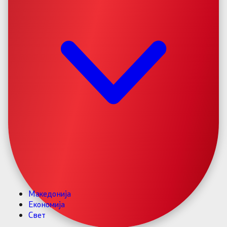
Македонија
Економија
Свет