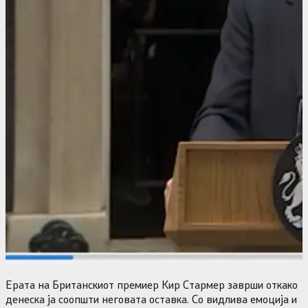
Ерата на Британскиот премиер Кир Стармер заврши откако
денеска ја соопшти неговата оставка. Со видлива емоција и