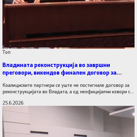
Tоп
Владината реконструкција во завршни
преговори, викендов финален договор за
министерските рокади
Коалициските партнери се уште не постигнале договор за
реконструкцијата во Владата, а од неофицијални извори се
дознава дека…
25.6.2026