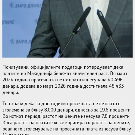
Почитувани, официјалните податоци потврдуваат дека
платите во Македонија бележат значителен раст. Во март
2024 година просечната нето-плата изнесувала 40.496
денари, додека во март 2026 година достигнала 48.433
денари.
Тоа значи дека за две години просечната нето-плата е
зголемена за близу 8.000 денари, односно за 19,6 проценти.
Во истиот период, растот на цените изнесува 7,8 проценти.
Кога растот на платите ќе се коригира со растот на цените,
реалното зголемување на просечната плата изнесува близу
11 проценти.