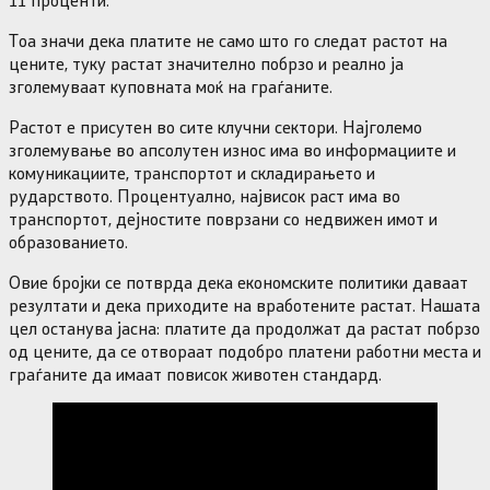
Тоа значи дека платите не само што го следат растот на
цените, туку растат значително побрзо и реално ја
зголемуваат куповната моќ на граѓаните.
Растот е присутен во сите клучни сектори. Најголемо
зголемување во апсолутен износ има во информациите и
комуникациите, транспортот и складирањето и
рударството. Процентуално, највисок раст има во
транспортот, дејностите поврзани со недвижен имот и
образованието.
Овие бројки се потврда дека економските политики даваат
резултати и дека приходите на вработените растат. Нашата
цел останува јасна: платите да продолжат да растат побрзо
од цените, да се отвораат подобро платени работни места и
граѓаните да имаат повисок животен стандард.