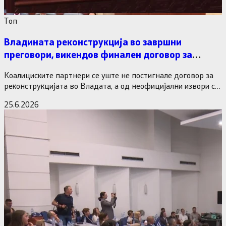
Tоп
Владината реконструкција во завршни
преговори, викендов финален договор за
министерските рокади
Коалициските партнери се уште не постигнале договор за
реконструкцијата во Владата, а од неофицијални извори се
дознава дека…
25.6.2026