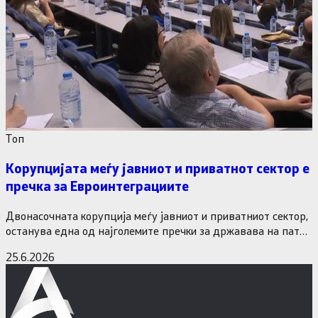
Tоп
Корупцијата меѓу јавниот и приватнот сектор е
пречка за Евроинтеграциите
Двонасочната корупција меѓу јавниот и приватниот сектор,
останува една од најголемите пречки за државава на патот
кон Европската…
25.6.2026