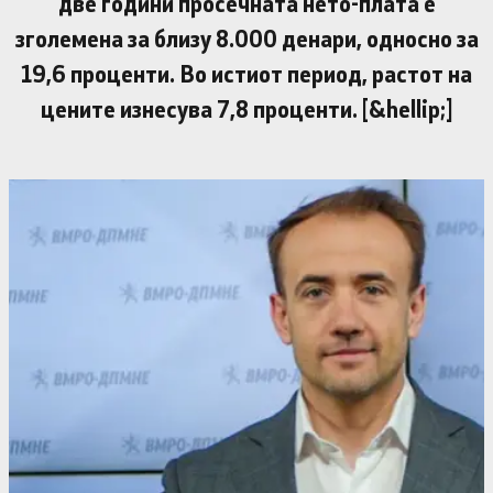
две години просечната нето-плата е
зголемена за близу 8.000 денари, односно за
19,6 проценти. Во истиот период, растот на
цените изнесува 7,8 проценти. [&hellip;]