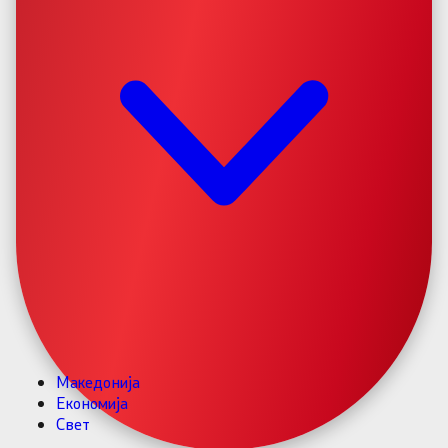
Македонија
Економија
Свет