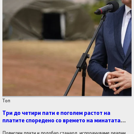
Tоп
Три до четири пати е поголем растот на
платите споредено со времето на минатата
власт
Повисоки плати и подобар станард, испорачуваме реални