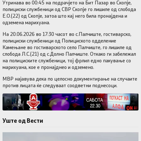
Утринава во 00:45 на подрачјето на Бит Пазар во Скопје,
полициски службеници од СВР Скопје го лишиле од слобода
Е.О.(22) од Скопје, затоа што кај него била пронајдена и
одземена марихуана.
На 20.06.2026 во 17:30 часот во с.Палчиште, гостиварско,
полициски службеници од Полициското одделение
Камењане во гостиварското село Палчиште, го лишиле од
слобода Л.С.(21) од с.Долно Палчиште. Откако ги забележал
на полициските службеници, тој фрлил едно пакување со
марихуана, кое е пронајднео и одземено.
МВР најавува дека по целосно документирање на случаите
против лицата ќе следуваат соодветни поднесоци.
Уште од Вести