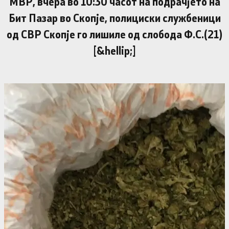
МВР, вчера во 10:30 часот на подрачјето на
Бит Пазар во Скопје, полициски службеници
од СВР Скопје го лишиле од слобода Ф.С.(21)
[&hellip;]