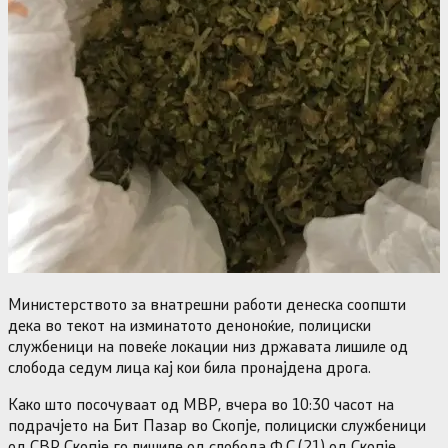
Министерството за внатрешни работи денеска соопшти
дека во текот на изминатото деноноќие, полициски
службеници на повеќе локации низ државата лишиле од
слобода седум лица кај кои била пронајдена дрога.
Како што посочуваат од МВР, вчера во 10:30 часот на
подрачјето на Бит Пазар во Скопје, полициски службеници
од СВР Скопје го лишиле од слобода Ф.С.(21) од Скопје,