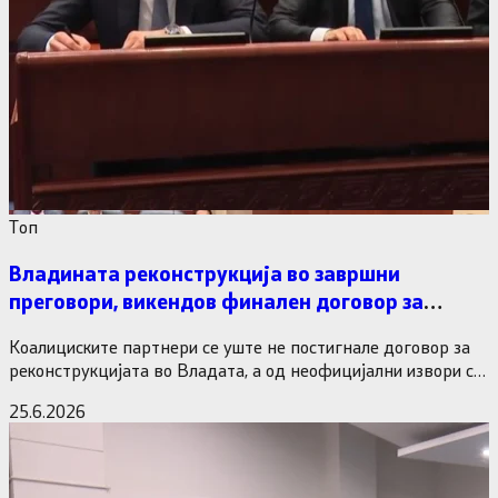
Tоп
Владината реконструкција во завршни
преговори, викендов финален договор за
министерските рокади
Коалициските партнери се уште не постигнале договор за
реконструкцијата во Владата, а од неофицијални извори се
дознава дека…
25.6.2026