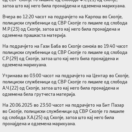
затоа што кај него била пронајдена и одземена марихуана.
Вчера во 12:20 часот на подрачјето на Карпош во Скопје,
полициски службеници од СВР Скопје го лишиле од слобода
М.Р.(23) од Скопје, затоа што кај него била пронајдена и
одземена прашкаста материја.
На подрачјето на Гази Баба во Скопје синоќа во 19:40 часот
полициски службеници од СВР Скопје го лишиле од слобода
С.Р.(29) од Скопје, затоа што кај него била пронајдена и
одземена марихуана.
Утринава во 03:00 часот на подрачјето на Центар во Скопје,
полициски службеници од СВР Скопје го лишиле од слобода
А.Ч.(22) од Скопје, затоа што кај него била пронајдена и
одземена бела грутчеста материја.
На 20.06.2025 во 23:50 часот на подрачјето на Бит Пазар
во Скопје, полициски службеници од СВР Скопје го лишиле
од слобода Х.А.(25) од Скопје, затоа што кај него била
пронајдена и одземена марихуана.