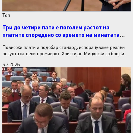
Tоп
Три до четири пати е поголем растот на
платите споредено со времето на минатата
власт
Повисоки плати и подобар станард, испорачуваме реални
резултати, вели премиерот. Христијан Мицкоски со бројки и
статистика одговори на…
3.7.2026