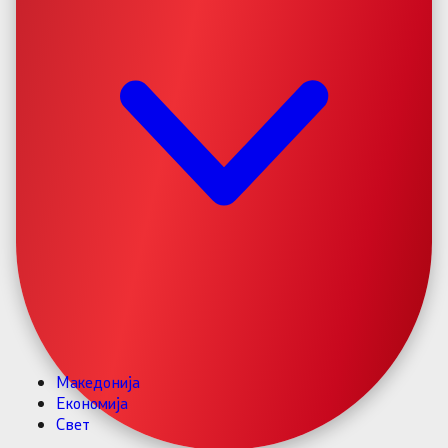
Македонија
Економија
Свет