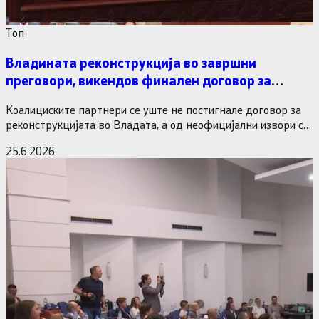
Tоп
Владината реконструкција во завршни
преговори, викендов финален договор за
министерските рокади
Коалициските партнери се уште не постигнале договор за
реконструкцијата во Владата, а од неофицијални извори се
дознава дека…
25.6.2026