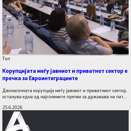
Tоп
Корупцијата меѓу јавниот и приватнот сектор е
пречка за Евроинтеграциите
Двонасочната корупција меѓу јавниот и приватниот сектор,
останува една од најголемите пречки за државава на патот
кон Европската…
25.6.2026