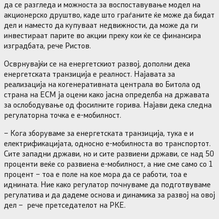
да се разгледа и можноста за воспоставување модел на
акционерско друштво, каде што граѓаните ќе може да бидат
дел и наместо да купуваат недвижности, да може да ги
инвестираат парите во акции преку кои ќе се финансира
изградбата, рече Ристов.
Осврнувајќи се на енергетскиот развој, дополни дека
енергетската транзиција е реалност. Најавата за
реализација на когенеративната централа во Битола од
страна на ЕСМ ја оцени како јасна определба на државата
за ослободување од фосилните горива. Најави дека следна
регулаторна точка е е-мобилност.
– Кога зборуваме за енергетската транзиција, тука е и
електрификацијата, односно е-мобилноста во транспортот.
Сите западни држави, но и сите развиени држави, се над 50
проценти веќе со развиена е-мобилност, а ние сме само со 1
процент – тоа е поле на кое мора да се работи, тоа е
иднината. Ние како регулатор почнуваме да подготвуваме
регулатива и да дадеме основа и динамика за развој на овој
дел – рече претседателот на РКЕ.