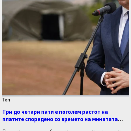
Tоп
Три до четири пати е поголем растот на
платите споредено со времето на минатата
власт