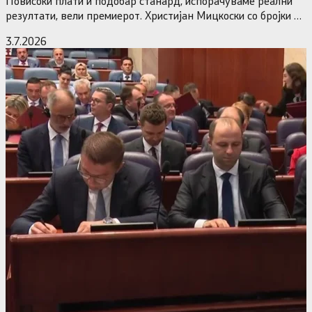
Повисоки плати и подобар станард, испорачуваме реални
резултати, вели премиерот. Христијан Мицкоски со бројки и
статистика одговори на…
3.7.2026