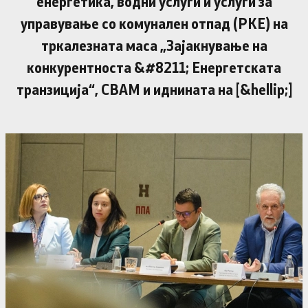
енергетика, водни услуги и услуги за
управување со комунален отпад (РКЕ) на
тркалезната маса „Зајакнување на
конкурентноста &#8211; Енергетската
транзиција“, CBAM и иднината на [&hellip;]