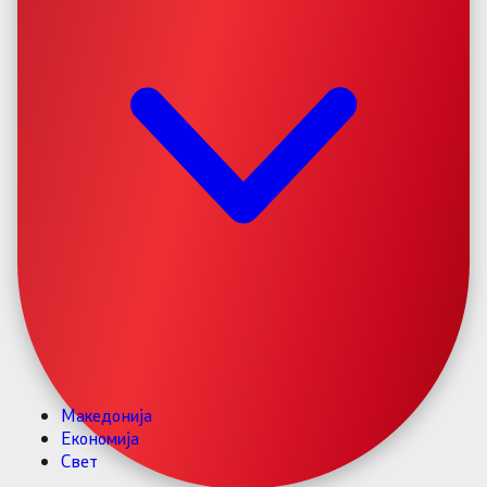
Македонија
Економија
Свет