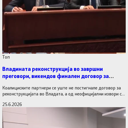
Tоп
Владината реконструкција во завршни
преговори, викендов финален договор за
министерските рокади
Коалициските партнери се уште не постигнале договор за
реконструкцијата во Владата, а од неофицијални извори се
дознава дека…
25.6.2026