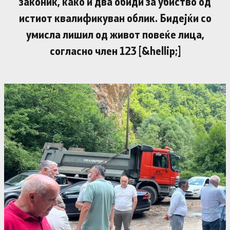
законик, како и два обиди за убиство од
истиот квалификуван облик. Бидејќи со
умисла лишил од живот повеќе лица,
согласно член 123 [&hellip;]