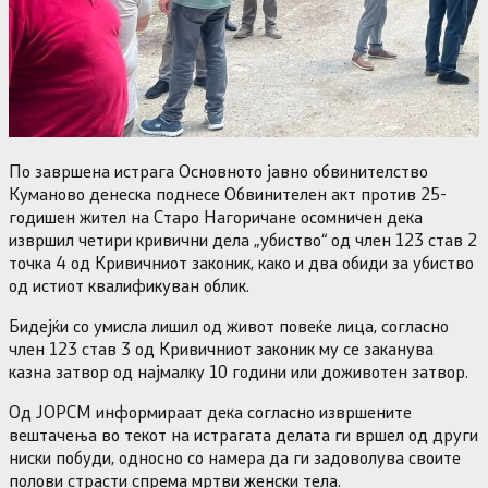
По завршена истрага Основното јавно обвинителство
Куманово денеска поднесе Обвинителен акт против 25-
годишен жител на Старо Нагоричане осомничен дека
извршил четири кривични дела „убиство“ од член 123 став 2
точка 4 од Кривичниот законик, како и два обиди за убиство
од истиот квалификуван облик.
Бидејќи со умисла лишил од живот повеќе лица, согласно
член 123 став 3 од Кривичниот законик му се заканува
казна затвор од најмалку 10 години или доживотен затвор.
Од ЈОРСМ информираат дека согласно извршените
вештачења во текот на истрагата делата ги вршел од други
ниски побуди, односно со намера да ги задоволува своите
полови страсти спрема мртви женски тела.