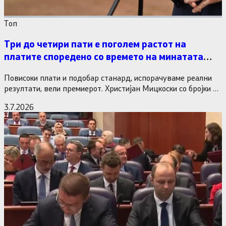
Tоп
Три до четири пати е поголем растот на
платите споредено со времето на минатата
власт
Повисоки плати и подобар станард, испорачуваме реални
резултати, вели премиерот. Христијан Мицкоски со бројки и
статистика одговори на…
3.7.2026