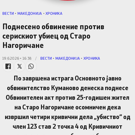
ВЕСТИ
•
МАКЕДОНИЈА
•
ХРОНИКА
Поднесено обвинение против
серискиот убиец од Старо
Нагоричане
19.6.2026 • 16:38
/
ВЕСТИ
•
МАКЕДОНИЈА
•
ХРОНИКА
По завршена истрага Основното јавно
обвинителство Куманово денеска поднесе
Обвинителен акт против 25-годишен жител
на Старо Нагоричане осомничен дека
извршил четири кривични дела „убиство“ од
член 123 став 2 точка 4 од Кривичниот