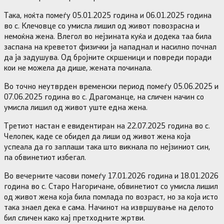
Така, ноќта помеѓу 05.01.2025 година и 06.01.2025 година
во с. Клечовце со умисла лишил од живот повозрасна и
немоќна жена. Влегол во нејзината куќа и додека таа била
заспана на креветот физички ја нападнал и насилно почнал
да ја задушува. Од бројните скршеници и повреди поради
кои не можела да дише, жената починала.
Во точно неутврден временски период помеѓу 05.06.2025 и
07.06.2025 година во с. Драгоманце, на сличен начин со
умисла лишил од живот уште една жена.
Третиот настан е евидентиран на 22.07.2025 година во с.
Челопек, каде се обидел да лиши од живот жена која
успеала да го заплаши така што викнала по нејзиниот син,
па обвинетиот избегал.
Во вечерните часови помеѓу 17.01.2026 година и 18.01.2026
година во с. Старо Нагоричане, обвинетиот со умисла лишил
од живот жена која била помлада по возраст, но за која исто
така знаел дека е сама. Начинот на извршување на делото
бил сличен како кај претходните жртви.