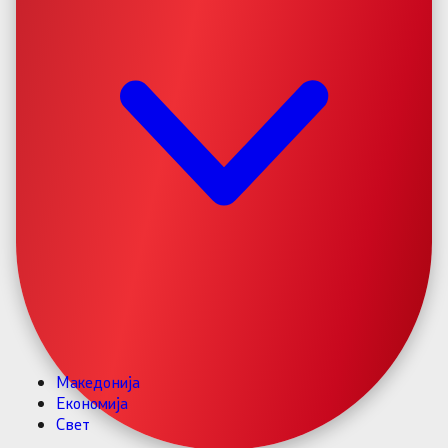
Македонија
Економија
Свет