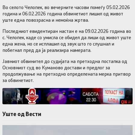
Во селото Челопек, во вечерните часови помеѓу 05.02.2026
година и 06.02.2026 година обвинетиот лишил од живот
уште една повозрасна и немоќна жртва.
Последниот евидентиран настан е на 09.02.2026 година во
с. Челопек, каде со умисла се обидел да лиши од живот уште
една жена, но се исплашил од звук што го слушнал и
побегнал пред да ја реализира намерата.
Јавниот обвинител до судијата на претходна постапка од
Основниот суд во Куманово достави и предлог за
продолжување на претходно определената мерка притвор
за обвинетиот.
Уште од Вести