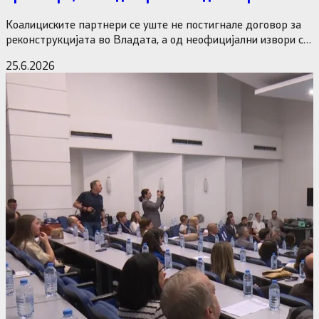
министерските рокади
Коалициските партнери се уште не постигнале договор за
реконструкцијата во Владата, а од неофицијални извори се
дознава дека…
25.6.2026