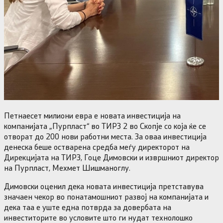
Петнаесет милиони евра е новата инвестиција на
компанијата „Пурпласт“ во ТИРЗ 2 во Скопје со која ќе се
отворат до 200 нови работни места. За оваа инвестиција
денеска беше остварена средба меѓу директорот на
Дирекцијата на ТИРЗ, Гоце Димовски и извршниот директор
на Пурпласт, Мехмет Шишманоглу.
Димовски оценил дека новата инвестиција претставува
значаен чекор во понатамошниот развој на компанијата и
дека таа е уште една потврда за довербата на
инвеститорите во условите што ги нудат технолошко