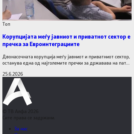
Tоп
Корупцијата меѓу јавниот и приватнот сектор е
пречка за Евроинтеграциите
Двонасочната корупција меѓу јавниот и приватниот сектор,
останува една од најголемите пречки за државава на патот
кон Европската…
25.6.2026
© ТВ Алфа 2026
Сите права се задржани.
За нас