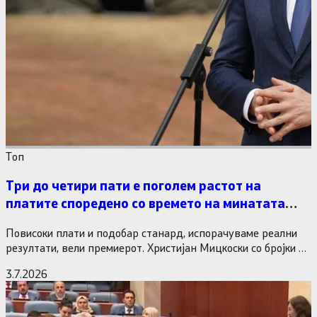
Tоп
Три до четири пати е поголем растот на
платите споредено со времето на минатата
власт
Повисоки плати и подобар станард, испорачуваме реални
резултати, вели премиерот. Христијан Мицкоски со бројки и
статистика одговори на…
3.7.2026