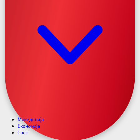
Македонија
Економија
Свет