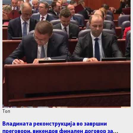
Tоп
Владината реконструкција во завршни
преговори, викендов финален договор за