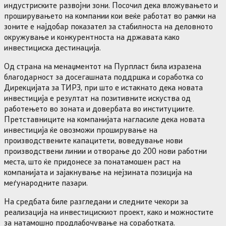
индустриските развојни зони. Посочил дека вложувањето и
проширувањето на компании кои веќе работат во рамки на
зоните е најдобар показател за стабилноста на деловното
окружување и конкурентноста на државата како
инвестициска дестинација.
Од страна на менаџментот на Пурпласт била изразена
благодарност за досегашната поддршка и соработка со
Дирекцијата за ТИРЗ, при што е истакнато дека новата
инвестиција е резултат на позитивните искуства од
работењето во зоната и довербата во институциите.
Претставниците на компанијата нагласиле дека новата
инвестиција ќе овозможи проширување на
производствените капацитети, воведување нови
производствени линии и отворање до 200 нови работни
места, што ќе придонесе за понатамошен раст на
компанијата и зајакнување на нејзината позиција на
меѓународните пазари.
На средбата биле разгледани и следните чекори за
реализација на инвестицискиот проект, како и можностите
за натамошно продлабочување на соработката.