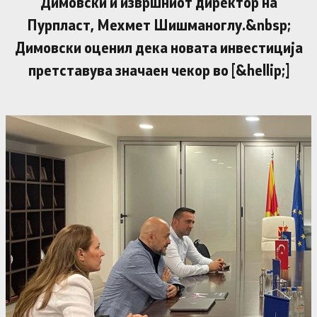
Димовски и извршниот директор на
Пурпласт, Мехмет Шишманоглу.&nbsp;
Димовски оценил дека новата инвестиција
претставува значаен чекор во [&hellip;]