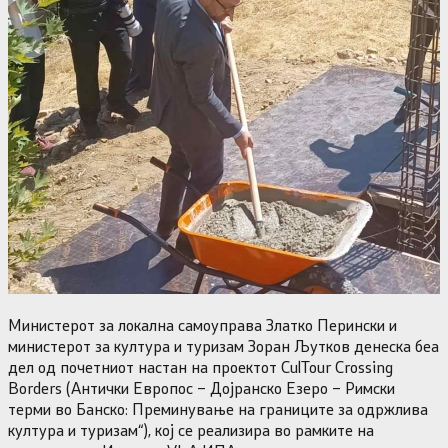
Министерот за локална самоуправа Златко Перински и
министерот за култура и туризам Зоран Љутков денеска беа
дел од почетниот настан на проектот CulTour Crossing
Borders (Антички Европос – Дојранско Езеро – Римски
терми во Банско: Преминување на границите за одржлива
култура и туризам“), кој се реализира во рамките на