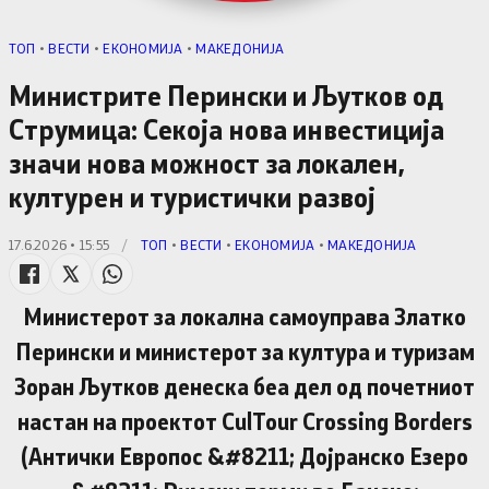
TОП
•
ВЕСТИ
•
ЕКОНОМИЈА
•
МАКЕДОНИЈА
Министрите Перински и Љутков од
Струмица: Секоја нова инвестиција
значи нова можност за локален,
културен и туристички развој
17.6.2026 • 15:55
/
TОП
•
ВЕСТИ
•
ЕКОНОМИЈА
•
МАКЕДОНИЈА
Министерот за локална самоуправа Златко
Перински и министерот за култура и туризам
Зоран Љутков денеска беа дел од почетниот
настан на проектот CulTour Crossing Borders
(Антички Европос &#8211; Дојранско Езеро