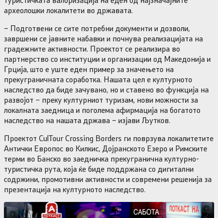
археолошки локалитети во државата.
– Подготвени се сите потребни документи и дозволи,
завршени се јавните набавки и почнува реализацијата на
градежните активности. Проектот се реализира во
партнерство со институции и организации од Македонија и
Грција, што е уште еден пример за значењето на
прекуграничната соработка. Нашата цел е културното
наследство да биде зачувано, но и ставено во функција на
развојот – преку културниот туризам, нови можности за
локалната заедница и поголема афирмација на богатото
наследство на нашата држава – изјави Љутков.
Проектот CulTour Crossing Borders ги поврзува локалитетите
Антички Европос во Килкис, Дојранското Езеро и Римските
терми во Банско во заедничка прекугранична културно-
туристичка рута, која ќе биде поддржана со дигитални
содржини, промотивни активности и современи решенија за
презентација на културното наследство.