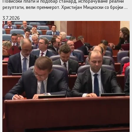
Повисоки плати и подобар станард, испорачуваме реални
резултати, вели премиерот. Христијан Мицкоски со бројки и
статистика одговори на…
3.7.2026