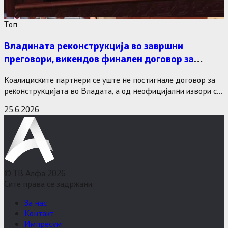
Tоп
Владината реконструкција во завршни
преговори, викендов финален договор за
министерските рокади
Коалициските партнери се уште не постигнале договор за
реконструкцијата во Владата, а од неофицијални извори се
дознава дека…
25.6.2026
© ТВ Алфа 2026
Сите права се задржани.
За нас
Контакт
Импресум