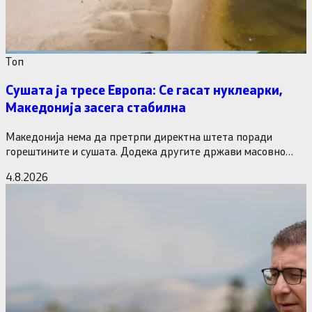
Tоп
Сушата ја тресе Европа: Се гасат нуклеарки,
Македонија засега стабилна
Македонија нема да претрпи директна штета поради
горештините и сушата. Додека другите држави масовно
исклучуваат нуклеарки и излегоа…
4.8.2026