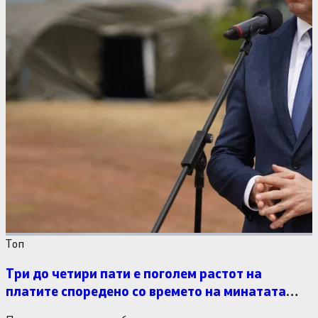
Tоп
Три до четири пати е поголем растот на
платите споредено со времето на минатата
власт