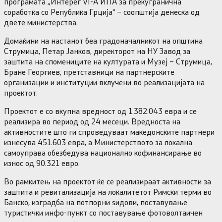
програмата „Интерег VI-А ИПА за прекугранична
соработка со Република Грција“ – соопштија денеска од
двете министерства.
Домаќини на настанот беа градоначалникот на општина
Струмица, Петар Јанков, директорот на НУ Завод за
заштита на спомениците на културата и Музеј – Струмица,
Бране Георгиев, претставници на партнерските
организации и институции вклучени во реализацијата на
проектот.
Проектот е со вкупна вредност од 1.382.043 евра и се
реализира во период од 24 месеци. Вредноста на
активностите што ги спроведуваат македонските партнери
изнесува 451.603 евра, а Министерството за локална
самоуправа обезбедува национално кофинансирање во
износ од 90.321 евро.
Во рамкитењ на проектот ќе се реализираат активности за
заштита и ревитализација на локалитетот Римски терми во
Банско, изградба на потпорни ѕидови, поставување
туристички инфо-пункт со поставување фотоволтаичен