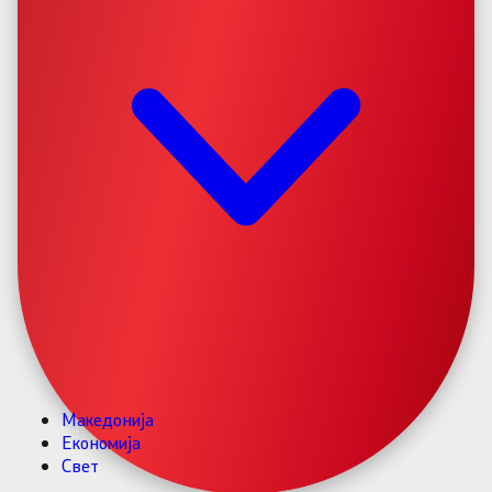
Македонија
Економија
Свет