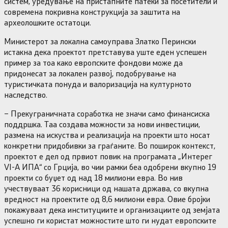
систем, уредување на пристапните патеки за посетители и
современа покривна конструкција за заштита на
археолошките остатоци.
Министерот за локална самоуправа Златко Перински
истакна дека проектот претставува уште еден успешен
пример за тоа како европските фондови може да
придонесат за локален развој, подобрување на
туристичката понуда и валоризација на културното
наследство.
– Прекуграничната соработка не значи само финансиска
поддршка. Таа создава можности за нови инвестиции,
размена на искуства и реализација на проекти што носат
конкретни придобивки за граѓаните. Во поширок контекст,
проектот е дел од првиот повик на програмата „Интерег
VI-А ИПА“ со Грција, во чии рамки беа одобрени вкупно 19
проекти со буџет од над 18 милиони евра. Во нив
учествуваат 36 корисници од нашата држава, со вкупна
вредност на проектите од 8,6 милиони евра. Овие бројки
покажуваат дека институциите и организациите од земјата
успешно ги користат можностите што ги нудат европските