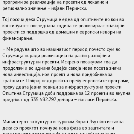
програми за реализација на проекти од локално и
регионално значење – изјави Перински.
Тој посочи дека Струмица е една од општините во кои во
континуитет последнава година се реализираат значајни
проекти со поддршка од домашни и европски извори на
финансирање.
– Ме радува што во изминатиот период почесто сум во
Струмица поради реализација на разни развојни и
инфраструктурни проекти. Искрено посакувам тоа да
продолжи и во иднина бидејќи секоја нова посета значи
нова инвестиција, нов проект и нова придобивка за
граѓаните. Покрај поддршката преку европските програми,
преку двата јавни повици за инфраструктурни проекти
Општина Струмица доби поддршка за 12 проекти во вкупна
вредност од 335.482.797 денари – нагласи Перински.
Министерот за култура и туризам Зоран Љутков истакна
дека со проектот почнува нова фаза во заштитата и
туристичката валоризација на еден од најзначајните