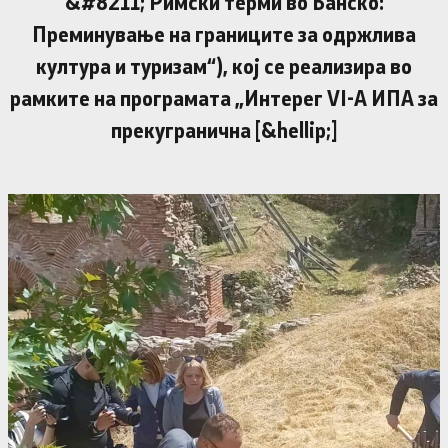
&#8211; Римски терми во Банско:
Преминување на границите за одржлива
култура и туризам“), кој се реализира во
рамките на програмата „Интерег VI-А ИПА за
прекугранична [&hellip;]