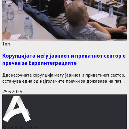
Tоп
Корупцијата меѓу јавниот и приватнот сектор е
пречка за Евроинтеграциите
Двонасочната корупција меѓу јавниот и приватниот сектор,
останува една од најголемите пречки за државава на патот
кон Европската…
25.6.2026
© ТВ Алфа 2026