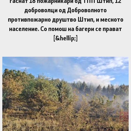
гаснат 18 пожарникари од ТПП Штип, 12
доброволци од Доброволното
противпожарно друштво Штип, и месното
население. Со помош на багери се прават
[&hellip;]