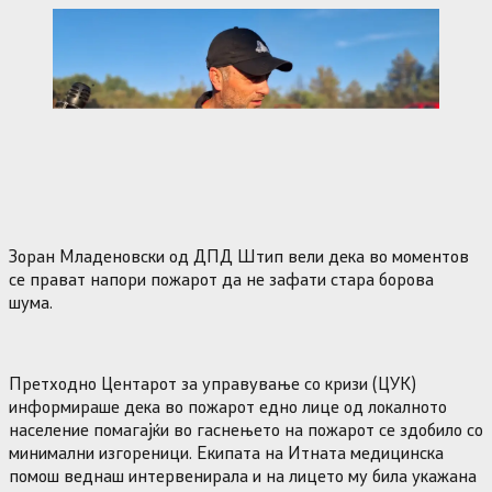
Зоран Младеновски од ДПД Штип вели дека во моментов
се прават напори пожарот да не зафати стара борова
шума.
Претходно Центарот за управување со кризи (ЦУК)
информираше дека во пожарот едно лице од локалното
население помагајќи во гаснењето на пожарот се здобило со
минимални изгореници. Екипата на Итната медицинска
помош веднаш интервенирала и на лицето му била укажана