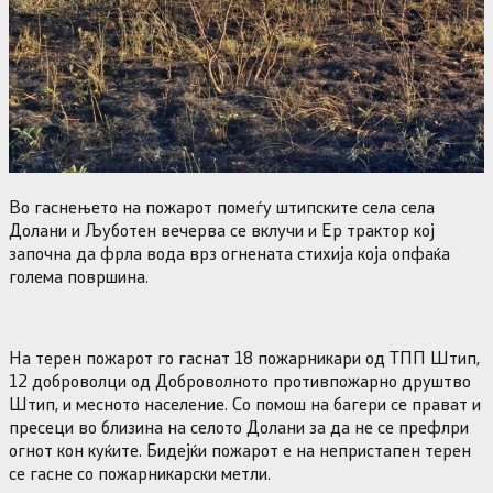
Во гаснењето на пожарот помеѓу штипските села села
Долани и Љуботен вечерва се вклучи и Ер трактор кој
започна да фрла вода врз огнената стихија која опфаќа
голема површина.
На терен пожарот го гаснат 18 пожарникари од ТПП Штип,
12 доброволци од Доброволното противпожарно друштво
Штип, и месното население. Со помош на багери се прават и
пресеци во близина на селото Долани за да не се префлри
огнот кон куќите. Бидејќи пожарот е на непристапен терен
се гасне со пожарникарски метли.