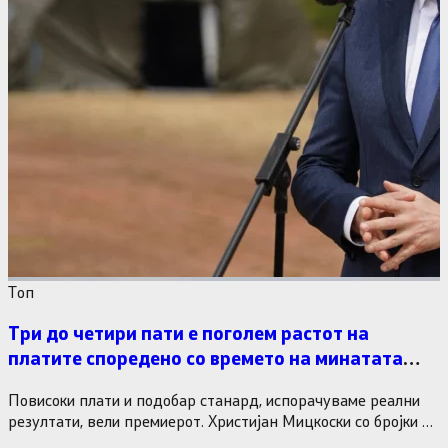
Tоп
Три до четири пати е поголем растот на
платите споредено со времето на минатата
власт
Повисоки плати и подобар станард, испорачуваме реални
резултати, вели премиерот. Христијан Мицкоски со бројки и
статистика одговори на…