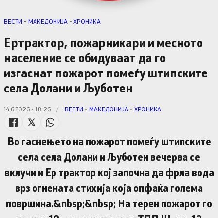
ВЕСТИ
•
МАКЕДОНИЈА
•
ХРОНИКА
Ертрактор, пожарникари и месното
население се обидуваат да го
изгаснат пожарот помеѓу штипските
села Долани и Љуботен
14.6.2026 • 18:26
/
ВЕСТИ
•
МАКЕДОНИЈА
•
ХРОНИКА
Во гаснењето на пожарот помеѓу штипските
села села Долани и Љуботен вечерва се
вклучи и Ер трактор кој започна да фрла вода
врз огнената стихија која опфаќа голема
површина.&nbsp;&nbsp; На терен пожарот го