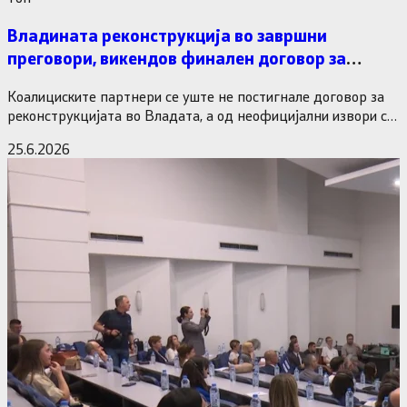
Владината реконструкција во завршни
преговори, викендов финален договор за
министерските рокади
Коалициските партнери се уште не постигнале договор за
реконструкцијата во Владата, а од неофицијални извори се
дознава дека…
25.6.2026