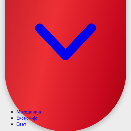
Македонија
Економија
Свет