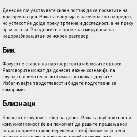
Денес ќе почувствувате силен поттик да се посветите на
долгорочна цел. Вашата енергија е насочена кон напредок,
но успехот ќе дојде преку трпение и доследност, а не преку
брзи потези. Во односите е време за смирување на
недоразбирањата и за искрен разговор.
Бик
Фокусот е ставен на партнерствата и блиските односи.
Разговорите можат да донесат важни сознанија, па
слушајте внимателно што имаат да кажат другите.
Избегнувајте тврдоглавост и бидете подготвени за
компромис.
Близнаци
Балансот е клучниот збор на денот. Вашата љубопитност и
комуникативност ќе ви помогнат да решите прашања кои
подолго време стоеле нерешени. Некој близок ќе ја цени
вашата поддршка и внимание повеќе отколку што