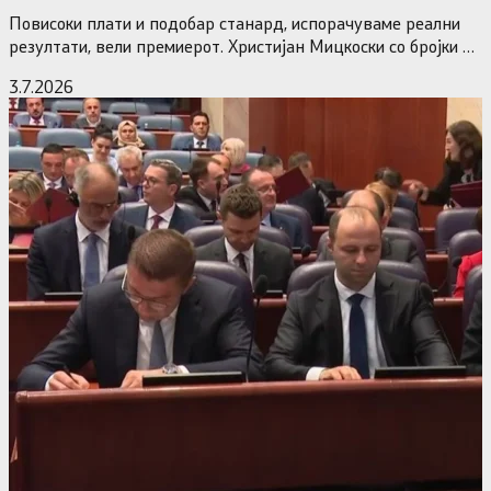
власт
Повисоки плати и подобар станард, испорачуваме реални
резултати, вели премиерот. Христијан Мицкоски со бројки и
статистика одговори на…
3.7.2026