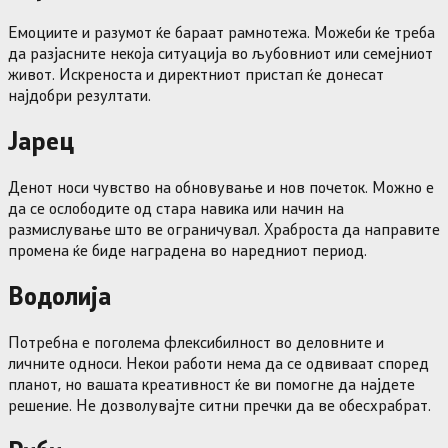
Емоциите и разумот ќе бараат рамнотежа. Можеби ќе треба
да разјасните некоја ситуација во љубовниот или семејниот
живот. Искреноста и директниот пристап ќе донесат
најдобри резултати.
Јарец
Денот носи чувство на обновување и нов почеток. Можно е
да се ослободите од стара навика или начин на
размислување што ве ограничувал. Храброста да направите
промена ќе биде наградена во наредниот период.
Водолија
Потребна е поголема флексибилност во деловните и
личните односи. Некои работи нема да се одвиваат според
планот, но вашата креативност ќе ви помогне да најдете
решение. Не дозволувајте ситни пречки да ве обесхрабрат.