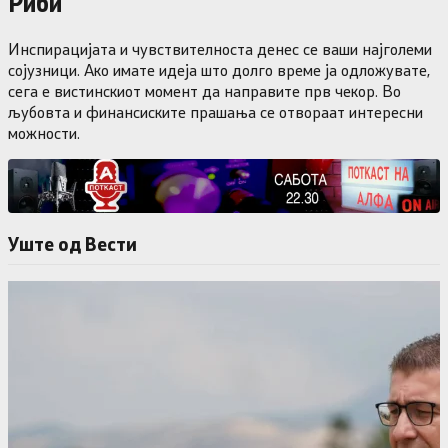
Риби
Инспирацијата и чувствителноста денес се ваши најголеми
сојузници. Ако имате идеја што долго време ја одложувате,
сега е вистинскиот момент да направите прв чекор. Во
љубовта и финансиските прашања се отвораат интересни
можности.
Уште од Вести