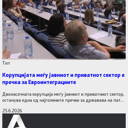
Tоп
Корупцијата меѓу јавниот и приватнот сектор е
пречка за Евроинтеграциите
Двонасочната корупција меѓу јавниот и приватниот сектор,
останува една од најголемите пречки за државава на патот
кон Европската…
25.6.2026