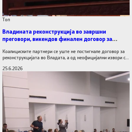
Tоп
Владината реконструкција во завршни
преговори, викендов финален договор за
министерските рокади
Коалициските партнери се уште не постигнале договор за
реконструкцијата во Владата, а од неофицијални извори се
дознава дека…
25.6.2026