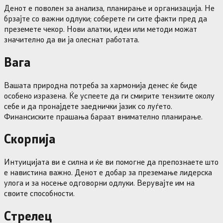
Денот е поволен за анализа, планирање и организација. Не
брзајте со важни одлуки; соберете ги сите факти пред да
преземете чекор. Нови алатки, идеи или методи можат
значително да ви ја олеснат работата.
Вага
Вашата природна потреба за хармонија денес ќе биде
особено изразена. Ќе успеете да ги смирите тензиите околу
себе и да пронајдете заеднички јазик со луѓето.
Финансиските прашања бараат внимателно планирање.
Скорпија
Интуицијата ви е силна и ќе ви помогне да препознаете што
е навистина важно. Денот е добар за преземање лидерска
улога и за носење одговорни одлуки. Верувајте им на
своите способности.
Стрелец