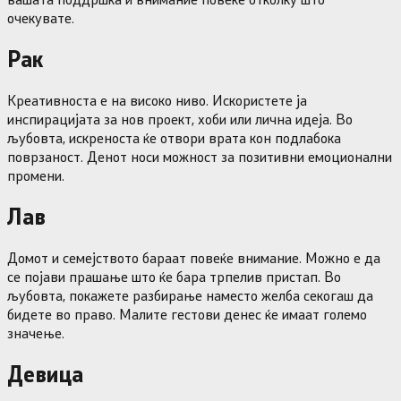
очекувате.
Рак
Креативноста е на високо ниво. Искористете ја
инспирацијата за нов проект, хоби или лична идеја. Во
љубовта, искреноста ќе отвори врата кон подлабока
поврзаност. Денот носи можност за позитивни емоционални
промени.
Лав
Домот и семејството бараат повеќе внимание. Можно е да
се појави прашање што ќе бара трпелив пристап. Во
љубовта, покажете разбирање наместо желба секогаш да
бидете во право. Малите гестови денес ќе имаат големо
значење.
Девица