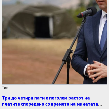
Tоп
Три до четири пати е поголем растот на
платите споредено со времето на минатата