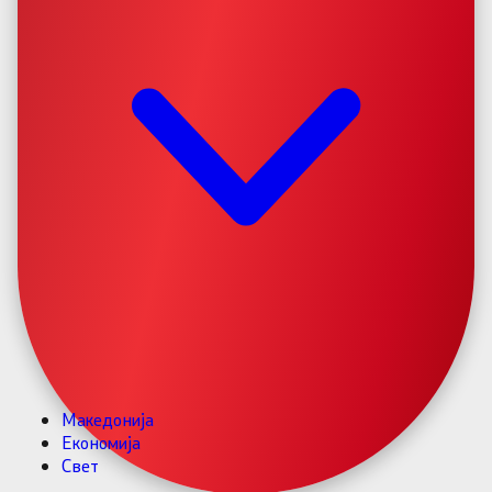
Македонија
Економија
Свет