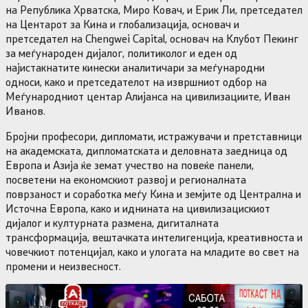
на Република Хрватска, Миро Ковач, и Ерик Ли, претседател
на Центарот за Кина и глобализација, основач и
претседател на Chengwei Capital, основач на Клубот Пекинг
за меѓународен дијалог, политиколог и еден од
најистакнатите кинески аналитичари за меѓународни
односи, како и претседателот на извршниот одбор на
Меѓународниот центар Алијанса на цивилизациите, Иван
Иванов.
Бројни професори, дипломати, истражувачи и претставници
на академската, дипломатската и деловната заедница од
Европа и Азија ќе земат учество на повеќе панели,
посветени на економскиот развој и регионалната
поврзаност и соработка меѓу Кина и земјите од Централна и
Источна Европа, како и иднината на цивилизацискиот
дијалог и културната размена, дигиталната
трансформација, вештачката интелигенција, креативноста и
човечкиот потенцијал, како и улогата на младите во свет на
промени и неизвесност.