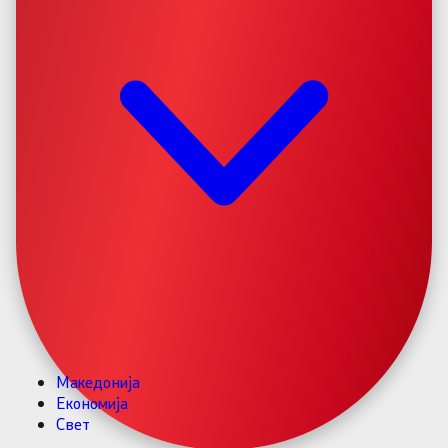
Македонија
Економија
Свет