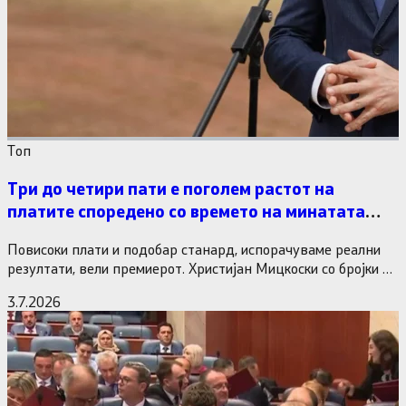
Tоп
Три до четири пати е поголем растот на
платите споредено со времето на минатата
власт
Повисоки плати и подобар станард, испорачуваме реални
резултати, вели премиерот. Христијан Мицкоски со бројки и
статистика одговори на…
3.7.2026