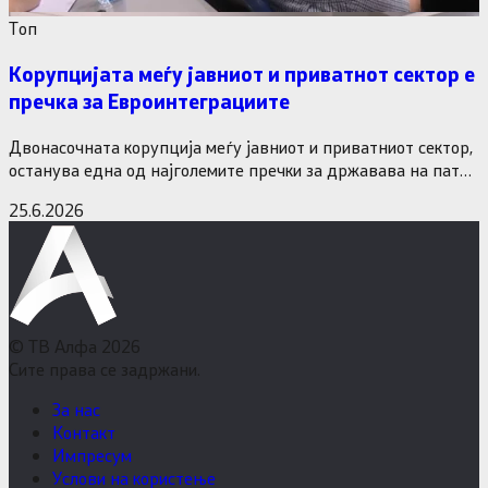
Tоп
Корупцијата меѓу јавниот и приватнот сектор е
пречка за Евроинтеграциите
Двонасочната корупција меѓу јавниот и приватниот сектор,
останува една од најголемите пречки за државава на патот
кон Европската…
25.6.2026
© ТВ Алфа 2026
Сите права се задржани.
За нас
Контакт
Импресум
Услови на користење