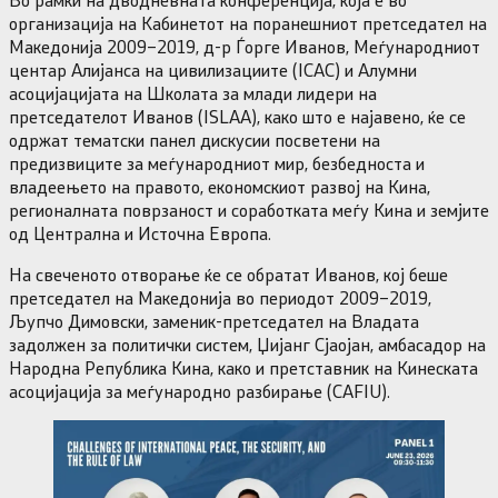
организација на Кабинетот на поранешниот претседател на
Македонија 2009–2019, д-р Ѓорге Иванов, Меѓународниот
центар Алијанса на цивилизациите (ICAC) и Алумни
асоцијацијата на Школата за млади лидери на
претседателот Иванов (ISLAA), како што е најавено, ќе се
одржат тематски панел дискусии посветени на
предизвиците за меѓународниот мир, безбедноста и
владеењето на правото, економскиот развој на Кина,
регионалната поврзаност и соработката меѓу Кина и земјите
од Централна и Источна Европа.
На свеченото отворање ќе се обратат Иванов, кој беше
претседател на Македонија во периодот 2009–2019,
Љупчо Димовски, заменик-претседател на Владата
задолжен за политички систем, Џијанг Сјаојан, амбасадор на
Народна Република Кина, како и претставник на Кинеската
асоцијација за меѓународно разбирање (CAFIU).