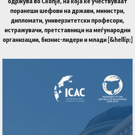
одржува во Скопје, на која ќе учествуваат
поранеши шефови на држави, министри,
дипломати, универзитетски професори,
истражувачи, претставници на меѓународни
организации, бизнис-лидери и млади [&hellip;]