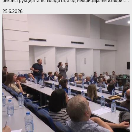
реконструкцијата во Владата, а од неофицијални извори се
дознава дека…
25.6.2026