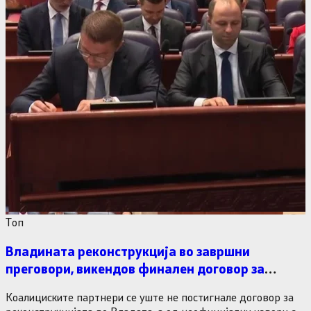
Tоп
Владината реконструкција во завршни
преговори, викендов финален договор за
министерските рокади
Коалициските партнери се уште не постигнале договор за