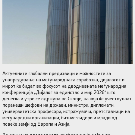
Актуелните глобални предизвици и можностите за
унапредување на меѓународната соработка, дијалогот и
мирот ќе бидат во фокусот на дводневната меѓународна
конференција „Дијалог за единство и мир 2026“ што
денеска и утре се одржува во Скопје, на која ќе учествуваат
поранеши шефови на држави, министри, дипломати,
универзитетски професори, истражувачи, претставници на
меѓународни организации, бизнис-лидери и млади од
повеќе земји од Европа и Азија.
Во рамки на дводневната конференција, која е во