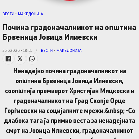
ВЕСТИ
•
МАКЕДОНИЈА
Почина градоначалникот на општина
Брвеница Јовица Илиевски
23.6.2026 • 18:51
/
ВЕСТИ
•
МАКЕДОНИЈА
Ненадејно почина градоначалникот на
општина Брвеница Јовица Илиевски,
соопштија премиерот Христијан Мицкоски и
градоначалникот на Град Скопје Орце
Ѓорѓиевски на социјалните мрежи.&nbsp; -Со
длабока тага ја примив веста за ненадејната
смрт на Јовица Илиевски, градоначалникот