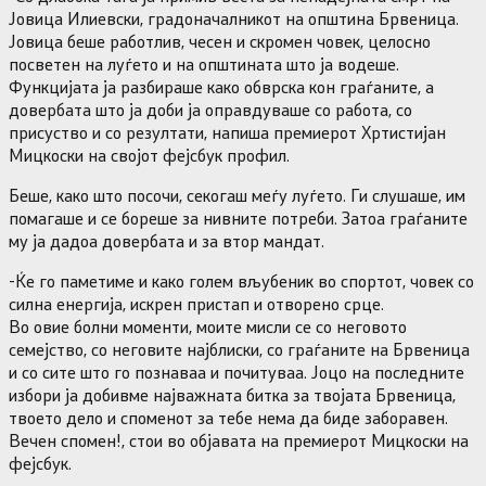
Јовица Илиевски, градоначалникот на општина Брвеница.
Јовица беше работлив, чесен и скромен човек, целосно
посветен на луѓето и на општината што ја водеше.
Функцијата ја разбираше како обврска кон граѓаните, а
довербата што ја доби ја оправдуваше со работа, со
присуство и со резултати, напиша премиерот Хртистијан
Мицкоски на својот фејсбук профил.
Беше, како што посочи, секогаш меѓу луѓето. Ги слушаше, им
помагаше и се бореше за нивните потреби. Затоа граѓаните
му ја дадоа довербата и за втор мандат.
-Ќе го паметиме и како голем вљубеник во спортот, човек со
силна енергија, искрен пристап и отворено срце.
Во овие болни моменти, моите мисли се со неговото
семејство, со неговите најблиски, со граѓаните на Брвеница
и со сите што го познаваа и почитуваа. Јоцо на последните
избори ја добивме најважната битка за твојата Брвеница,
твоето дело и споменот за тебе нема да биде заборавен.
Вечен спомен!, стои во објавата на премиерот Мицкоски на
фејсбук.