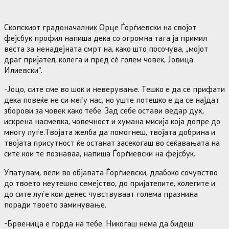
Скопскиот градоначалник Орце Ѓорѓиевски на својот
фејсбук профил напиша дека со огромна тага ја примил
веста за ненадејната смрт на, како што посочува, „мојот
драг пријател, колега и пред сѐ голем човек, Јовица
Илиевски“.
-Јоцо, сите сме во шок и неверување. Тешко е да се прифати
дека повеќе не си меѓу нас, но уште потешко е да се најдат
зборови за човек како тебе. Зад себе остави ведар дух,
искрена насмевка, човечност и хумана мисија која допре до
многу луѓе.Твојата желба да помогнеш, твојата добрина и
твојата присутност ќе останат засекогаш во сеќавањата на
сите кои те познаваа, напиша Ѓорѓиевски на фејсбук.
Упатувам, вели во објавата Ѓорѓиевски, длабоко сочувство
до твоето неутешно семејство, до пријателите, колегите и
до сите луѓе кои денес чувствуваат голема празнина
поради твоето заминување.
-Брвеница е горда на тебе. Никогаш нема да бидеш