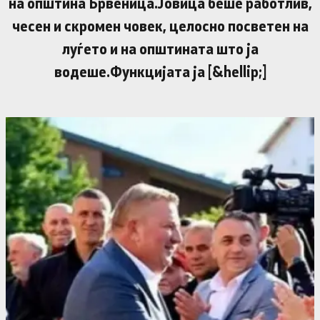
на општина Брвеница.Јовица беше работлив,
чесен и скромен човек, целосно посветен на
луѓето и на општината што ја
водеше.Функцијата ја [&hellip;]