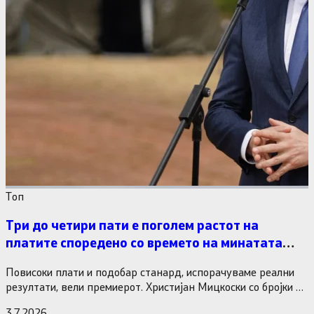
Tоп
Три до четири пати е поголем растот на
платите споредено со времето на минатата
власт
Повисоки плати и подобар станард, испорачуваме реални
резултати, вели премиерот. Христијан Мицкоски со бројки и
статистика одговори на…
3.7.2026