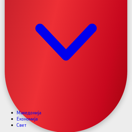
Македонија
Економија
Свет