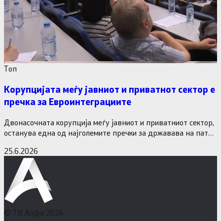
Tоп
Корупцијата меѓу јавниот и приватнот сектор е
пречка за Евроинтеграциите
Двонасочната корупција меѓу јавниот и приватниот сектор,
останува една од најголемите пречки за државава на патот
кон Европската…
25.6.2026
© ТВ Алфа 2026