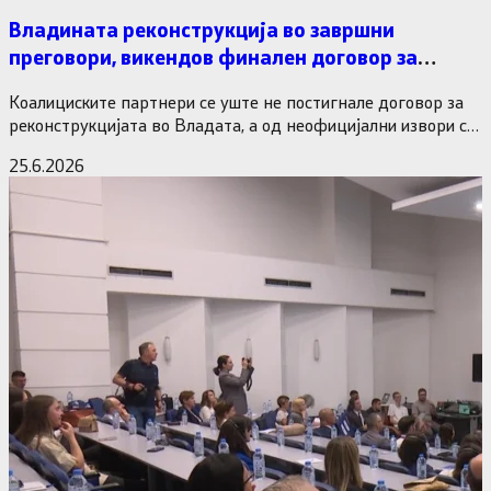
Владината реконструкција во завршни
преговори, викендов финален договор за
министерските рокади
Коалициските партнери се уште не постигнале договор за
реконструкцијата во Владата, а од неофицијални извори се
дознава дека…
25.6.2026