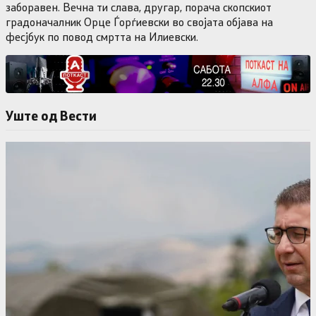
заборавен. Вечна ти слава, другар, порача скопскиот
градоначалник Орце Ѓорѓиевски во својата објава на
фесјбук по повод смртта на Илиевски.
Уште од Вести