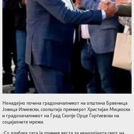
Ненадејно почина градоначалникот на општина Брвеница
Јовица Илиевски, соопштија премиерот Христијан Мицкоски
и градоначалникот на Град Скопје Орце Ѓорѓиевски на
социјалните мрежи.
-Со длабока тага ја примив веста за ненадејната смрт на