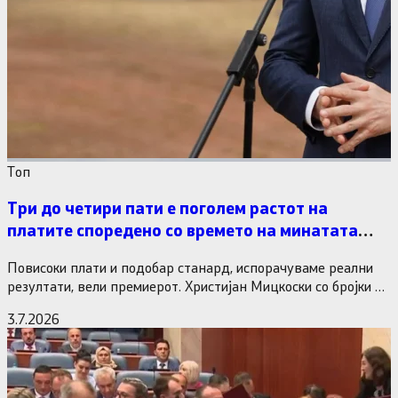
Tоп
Три до четири пати е поголем растот на
платите споредено со времето на минатата
власт
Повисоки плати и подобар станард, испорачуваме реални
резултати, вели премиерот. Христијан Мицкоски со бројки и
статистика одговори на…
3.7.2026