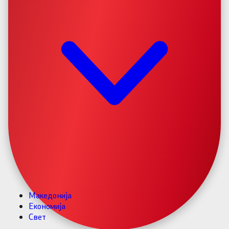
Македонија
Економија
Свет