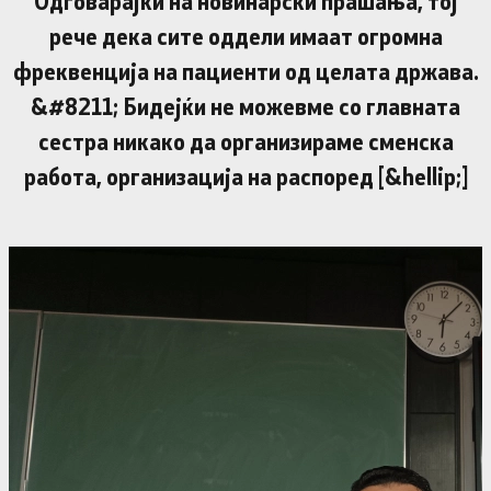
Одговарајќи на новинарски прашања, тој
рече дека сите оддели имаат огромна
фреквенција на пациенти од целата држава.
&#8211; Бидејќи не можевме со главната
сестра никако да организираме сменска
работа, организација на распоред [&hellip;]