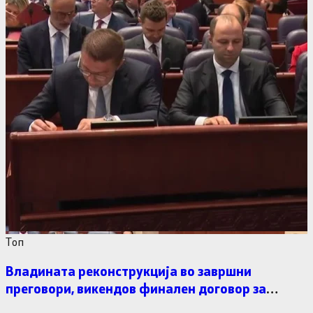
Tоп
Владината реконструкција во завршни
преговори, викендов финален договор за
министерските рокади