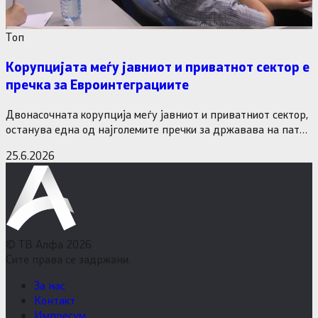
Tоп
Корупцијата меѓу јавниот и приватнот сектор е
пречка за Евроинтеграциите
Двонасочната корупција меѓу јавниот и приватниот сектор,
останува една од најголемите пречки за државава на патот
кон Европската…
25.6.2026
© ТВ Алфа 2026
Сите права се задржани.
За нас
Контакт
Импресум