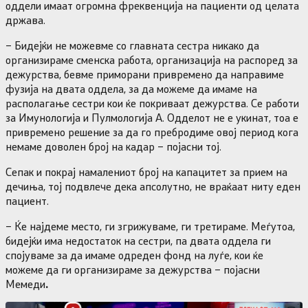
оддели имаат огромна фреквенција на пациенти од целата
држава.
– Бидејќи не можевме со главната сестра никако да
организираме сменска работа, организација на распоред за
дежурства, бевме приморани привремено да направиме
фузија на двата оддела, за да можеме да имаме на
располагање сестри кои ќе покриваат дежурства. Се работи
за Имунологија и Пулмологија А. Одделот не е укинат, тоа е
привремено решение за да го пребродиме овој период кога
немаме доволен број на кадар – појасни тој.
Сепак и покрај намалениот број на капацитет за прием на
дечиња, тој подвлече дека апсолутно, не враќаат ниту еден
пациент.
– Ќе најдеме место, ги згрижуваме, ги третираме. Меѓутоа,
бидејќи има недостаток на сестри, па двата оддела ги
спојуваме за да имаме одреден фонд на луѓе, кои ќе
можеме да ги организираме за дежурства – појасни
Мемеди
.