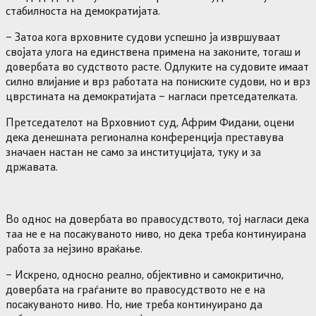
стабилноста на демократијата.
– Затоа кога врховните судови успешно ја извршуваат
својата улога на единствена примена на законите, тогаш и
довербата во судството расте. Одлуките на судовите имаат
силно влијание и врз работата на пониските судови, но и врз
цврстината на демократијата – нагласи претседателката.
Претседателот на Врховниот суд, Африм Фидани, оцени
дека денешната регионална конференција преставува
значаен настан не само за институцијата, туку и за
државата.
Во однос на довербата во правосудството, тој нагласи дека
таа не е на посакуваното ниво, но дека треба континуирана
работа за нејзино враќање.
– Искрено, односно реално, објективно и самокритично,
довербата на граѓаните во правосудството не е на
посакуваното ниво. Но, ние треба континуирано да