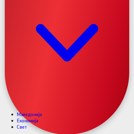
Македонија
Економија
Свет