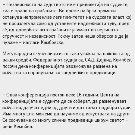
– Независноста на судството не е привилегија на судиите,
таа е право на граѓаните. Во време на брзи промени
останува непроменлив легитимитетот на судската власт кој
не произлегува само од уставните надлежности туку, пред
сè, од довербата што граѓаните ја имаат во нејзината
стручност и независност. Токму затоа наша обврска е да ја
чуваме – нагласи Камбовски.
Меѓународните учесници исто така укажаа на важноста од
вакви средби. Федералниот судија од САД, Дејвид Кемпбел,
посочи дека конференцијата овозможува размена на
искуства за справување со заедничките предизвици.
– Оваа конференција постои веќе 16 години. Целта на
конференцијата е судиите да се соберат, да разменуваат
искуства, да учат едни од други и да станат подобри судии.
Има многу што можеме да научиме од искуствата на други.
Се соочуваме со многу слични предизвици ширум светот –
рече Кемпбел.