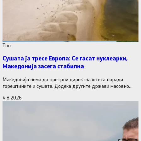
Tоп
Сушата ја тресе Европа: Се гасат нуклеарки,
Македонија засега стабилна
Македонија нема да претрпи директна штета поради
горештините и сушата. Додека другите држави масовно
исклучуваат нуклеарки и излегоа…
4.8.2026