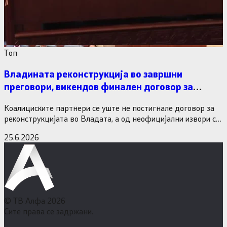
Tоп
Владината реконструкција во завршни
преговори, викендов финален договор за
министерските рокади
Коалициските партнери се уште не постигнале договор за
реконструкцијата во Владата, а од неофицијални извори се
дознава дека…
25.6.2026
© ТВ Алфа 2026
Сите права се задржани.