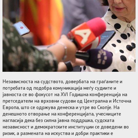
Независноста на судството, довербата на граѓаните и
потребата од подобра комуникација меѓу судиите и
јавноста се во фокусот на XVI Годишна конференција на
претседатели на врховни судови од Централна и Источна
Европа, што се одржува денеска и утре во Скопје. На
денешното отворање на конференцијата, учесниците
нагласија дека без силна јавна поддршка, судската
независност и демократските институции се доведени во
ризик, а размената на искуства и добри практики е