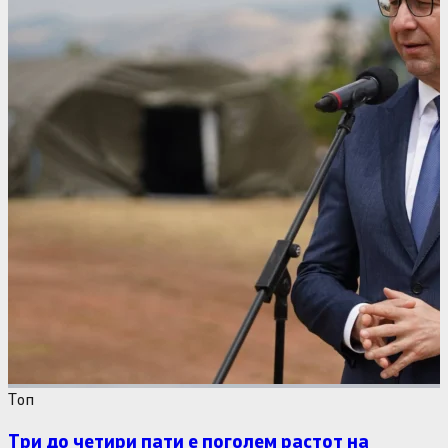
Tоп
Три до четири пати е поголем растот на