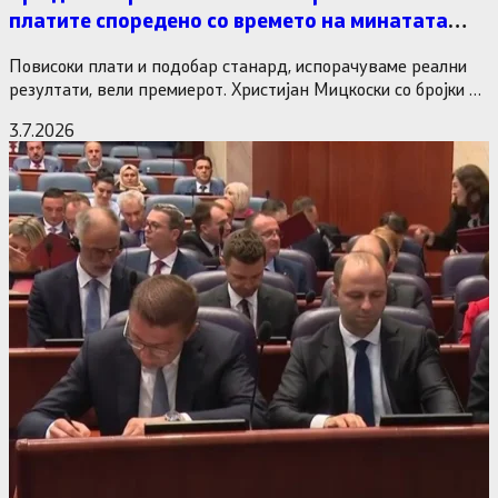
платите споредено со времето на минатата
власт
Повисоки плати и подобар станард, испорачуваме реални
резултати, вели премиерот. Христијан Мицкоски со бројки и
статистика одговори на…
3.7.2026