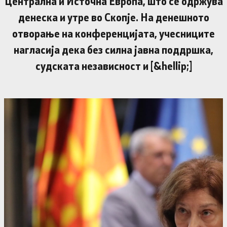
Централна и Источна Европа, што се одржува
денеска и утре во Скопје. На денешното
отворање на конференцијата, учесниците
нагласија дека без силна јавна поддршка,
судската независност и [&hellip;]