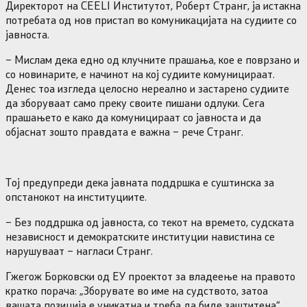
Директорот на CEELI Институтот, Роберт Странг, ја истакна
потребата од нов пристап во комуникацијата на судиите со
јавноста.
– Мислам дека едно од клучните прашања, кое е поврзано и
со новинарите, е начинот на кој судиите комуницираат.
Денес тоа изгледа целосно нереално и застарено судиите
да зборуваат само преку своите пишани одлуки. Сега
прашањето е како да комуницираат со јавноста и да
објаснат зошто правдата е важна – рече Странг.
Тој предупреди дека јавната поддршка е суштинска за
опстанокот на институциите.
– Без поддршка од јавноста, со текот на времето, судската
независност и демократските институции навистина се
нарушуваат – нагласи Странг.
Гжегож Борковски од ЕУ проектот за владеење на правото
кратко порача: „Зборувате во име на судството, затоа
вашата позиција е уникатна и треба да биде заштитена“