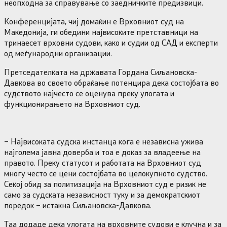
неопходна за справување со заедничките предизвици.
Конференцијата, чиј домаќин е Врховниот суд на
Македонија, ги обедини највисоките претставници на
тринаесет врховни судови, како и судии од САД и експерти
од меѓународни организации.
Претседателката на државата Гордана Сиљановска-
Давкова во своето обраќање потенцира дека состојбата во
судството најчесто се оценува преку улогата и
функционирањето на Врховниот суд.
– Највисоката судска инстанца кога е независна ужива
најголема јавна доверба и тоа е доказ за владеење на
правото. Преку статусот и работата на Врховниот суд
многу често се цени состојбата во целокупното судство.
Секој обид за политизација на Врховниот суд е ризик не
само за судската независност туку и за демократскиот
поредок – истакна Сиљановска-Давкова.
Таа додаде дека улогата на врховните судови е клучна и за