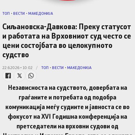
TОП
•
ВЕСТИ
•
МАКЕДОНИЈА
Сиљановска-Давкова: Преку статусот
и работата на Врховниот суд често се
цени состојбата во целокупното
судство
22.6.2026 • 10:02
/
TОП
•
ВЕСТИ
•
МАКЕДОНИЈА
Независноста на судството, довербата на
граѓаните и потребата од подобра
комуникација меѓу судиите и јавноста се во
фокусот на XVI Годишна конференција на
претседатели на врховни судови од