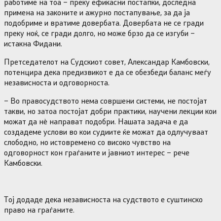
работиме на тоа – преку ефикасни постапки, доследна
примена на законите и ажурно постапување, за да ја
подобриме и вратиме довербата. Довербата не се гради
преку ноќ, се гради долго, но може брзо да се изгуби –
истакна Фидани.
Претседателот на Судскиот совет, Александар Камбовски,
потенцира дека предизвикот е да се обезбеди баланс меѓу
независноста и одговорноста.
– Во правосудството нема совршени системи, не постојат
такви, но затоа постојат добри практики, научени лекции кои
можат да нѐ направат подобри. Нашата задача е да
создадеме услови во кои судиите ќе можат да одлучуваат
слободно, но истовремено со високо чувство на
одговорност кон граѓаните и јавниот интерес – рече
Камбовски.
Тој додаде дека независноста на судството е суштинско
право на граѓаните.