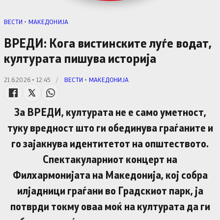
ВЕСТИ
•
МАКЕДОНИЈА
ВРЕДИ: Кога вистинските луѓе водат,
културата пишува историја
21.6.2026 • 12:45
/
ВЕСТИ
•
МАКЕДОНИЈА
За ВРЕДИ, културата не е само уметност,
туку вредност што ги обединува граѓаните и
го зајакнува идентитетот на општеството.
Спектакуларниот концерт на
Филхармонијата на Македонија, кој собра
илјадници граѓани во Градскиот парк, ја
потврди токму оваа моќ на културата да ги