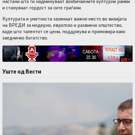
настани што ги надминуваат вообичаените културни рамки
и стануваат гордост за сите граѓани.
Културата и уметноста заземаат важно место во визијата
на ВРЕДИ за модерно, европско и развиено општество,
каде што талентот се цени, поддржува и промовира како
заедничко богатство.
Уште од Вести