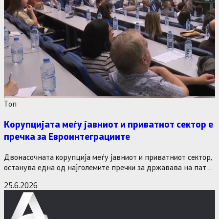
Tоп
Корупцијата меѓу јавниот и приватнот сектор е
пречка за Евроинтеграциите
Двонасочната корупција меѓу јавниот и приватниот сектор,
останува една од најголемите пречки за државава на патот
кон Европската…
25.6.2026