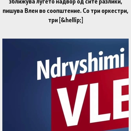
зближува луѓето надвор од сите разлики,
пишува Влен во соопштение. Со три оркестри,
три [&hellip;]