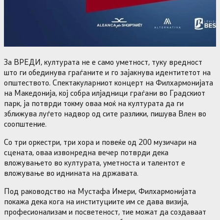
За ВРЕДИ, културата не е само уметност, туку вредност
што ги обединува граѓаните и го зајакнува идентитетот на
општеството. Спектакуларниот концерт на Филхармонијата
на Македонија, кој собра илјадници граѓани во Градскиот
парк, ја потврди токму оваа моќ на културата да ги
зближува луѓето надвор од сите разлики, пишува Влен во
соопштение.
Со три оркестри, три хора и повеќе од 200 музичари на
сцената, оваа извонредна вечер потврди дека
вложувањето во културата, уметноста и талентот е
вложување во иднината на државата.
Под раководство на Мустафа Имери, Филхармонијата
покажа дека кога на институциите им се дава визија,
професионализам и посветеност, тие можат да создаваат