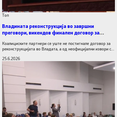
Tоп
Владината реконструкција во завршни
преговори, викендов финален договор за
министерските рокади
Коалициските партнери се уште не постигнале договор за
реконструкцијата во Владата, а од неофицијални извори се
дознава дека…
25.6.2026