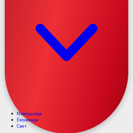
Македонија
Економија
Свет