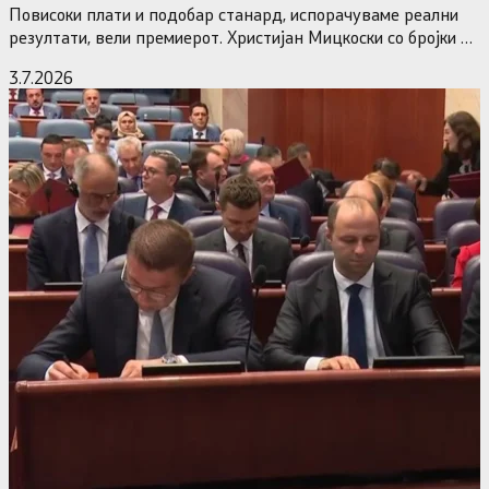
Повисоки плати и подобар станард, испорачуваме реални
резултати, вели премиерот. Христијан Мицкоски со бројки и
статистика одговори на…
3.7.2026