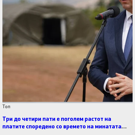
Tоп
Три до четири пати е поголем растот на
платите споредено со времето на минатата
власт