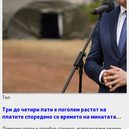
Tоп
Три до четири пати е поголем растот на
платите споредено со времето на минатата
власт
Повисоки плати и подобар станард, испорачуваме реални