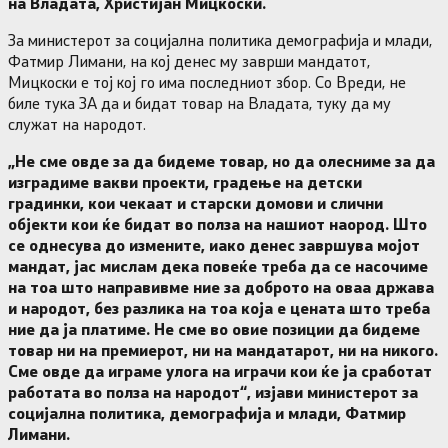
на Владата, Христијан Мицкоски.
За министерот за социјална политика демографија и млади,
Фатмир Лимани, на кој денес му заврши мандатот,
Мицкоски е тој кој го има последниот збор. Со Вреди, не
биле тука ЗА да и бидат товар на Владата, туку да му
служат на народот.
„Не сме овде за да бидеме товар, но да олесниме за да
изградиме вакви проекти, градење на детски
градинки, кои чекаат и старски домови и слични
објекти кои ќе бидат во полза на нашиот наород. Што
се однесува до измените, иако денес завршува мојот
мандат, јас мислам дека повеќе треба да се насочиме
на тоа што направивме ние за доброто на оваа држава
и народот, без разлика на тоа која е цената што треба
ние да ја платиме. Не сме во овие позиции да бидеме
товар ни на премиерот, ни на мандатарот, ни на никого.
Сме овде да играме улога на играчи кои ќе ја сработат
работата во полза на народот“, изјави министерот за
социјална политика, демографија и млади, Фатмир
Лимани.