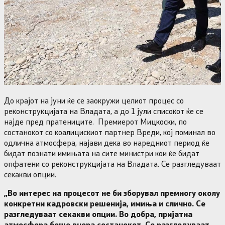
До крајот на јуни ќе се заокружи целиот процес со
реконструкцијата на Владата, а до 1 јули списокот ќе се
најде пред пратениците. Премиерот Мицкоски, по
состанокот со коалицискиот партнер Вреди, кој поминал во
одлична атмосфера, најави дека во наредниот период ќе
бидат познати имињата на сите министри кои ќе бидат
опфатени со реконструкцијата на Владата. Се разгледуваат
секакви опции.
„Во интерес на процесот не би зборувал премногу околу
конкретни кадровски решенија, имиња и слично. Се
разгледуваат секакви опции. Во добра, пријатна
атмосфера беше вчера состанокот. Се разгледуваат