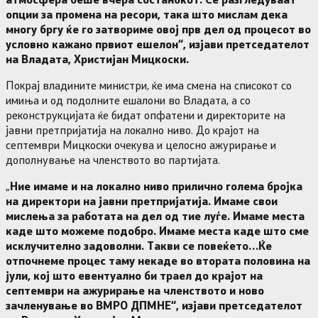
опции за промена на ресори, така што мислам дека
многу бргу ќе го затвориме овој прв дел од процесот во
условно кажано првиот ешелон“, изјави претседателот
на Владата, Христијан Мицкоски.
Покрај владините министри, ќе има смена на списокот со
имиња и од подолните ешалони во Владата, а со
реконструкцијата ќе бидат опфатени и директорите на
јавни претпријатија на локално ниво. До крајот на
септември Мицкоски очекува и целосно ажурирање и
дополнување на членството во партијата.
„
Ние имаме и на локално ниво прилично голема бројка
на директори на јавни претпријатија. Имаме свои
мислења за работата на дел од тие луѓе. Имаме места
каде што можеме подобро. Имаме места каде што сме
исклучително задоволни. Такви се повеќето…Ќе
отпочнеме процес таму некаде во втората половина на
јули, кој што евентуално би траел до крајот на
септември на ажурирање на членството и ново
зачленување во ВМРО ДПМНЕ“, изјави претседателот