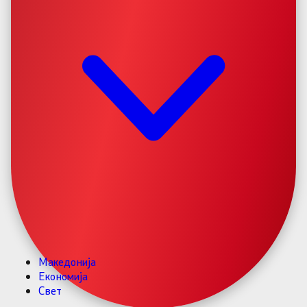
Македонија
Економија
Свет