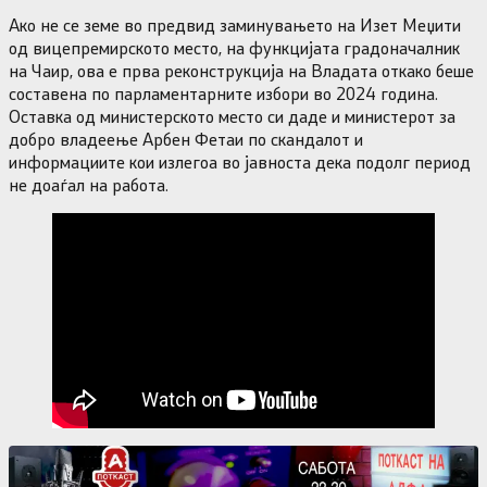
Ако не се земе во предвид заминувањето на Изет Меџити
од вицепремирското место, на функцијата градоначалник
на Чаир, ова е прва реконструкција на Владата откако беше
составена по парламентарните избори во 2024 година.
Оставка од министерското место си даде и министерот за
добро владеење Арбен Фетаи по скандалот и
информациите кои излегоа во јавноста дека подолг период
не доаѓал на работа.