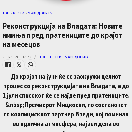
TОП
•
ВЕСТИ
•
МАКЕДОНИЈА
Реконструкција на Владата: Новите
имиња пред пратениците до крајот
на месецов
20.6.2026 • 12:33
/
TОП
•
ВЕСТИ
•
МАКЕДОНИЈА
До крајот на јуни ќе се заокружи целиот
процес со реконструкцијата на Владата, а до
1 јули списокот ќе се најде пред пратениците.
&nbsp;Премиерот Мицкоски, по состанокот
со коалицискиот партнер Вреди, кој поминал
во одлична атмосфера, најави дека во