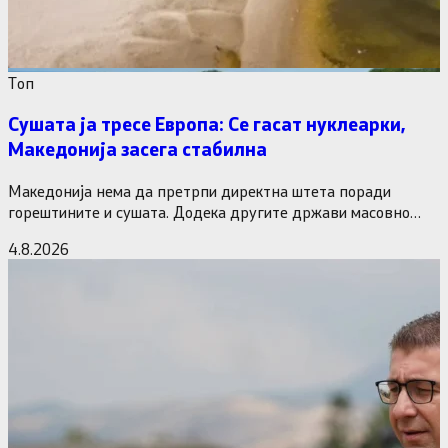
Tоп
Сушата ја тресе Европа: Се гасат нуклеарки,
Македонија засега стабилна
Македонија нема да претрпи директна штета поради
горештините и сушата. Додека другите држави масовно
исклучуваат нуклеарки и излегоа…
4.8.2026