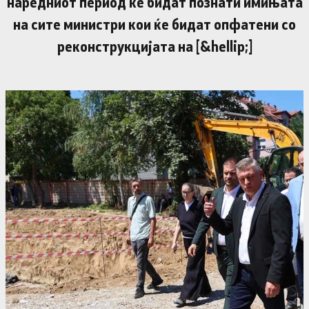
наредниот период ќе бидат познати имињата
на сите министри кои ќе бидат опфатени со
реконструкцијата на [&hellip;]