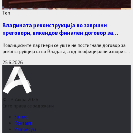
Tоп
Владината реконструкција во завршни
преговори, викендов финален договор за
министерските рокади
Коалициските партнери се уште не постигнале договор за
реконструкцијата во Владата, а од неофицијални извори се
дознава дека…
25.6.2026
© ТВ Алфа 2026
Сите права се задржани.
За нас
Контакт
Импресум