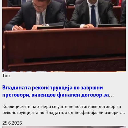
Tоп
Владината реконструкција во завршни
преговори, викендов финален договор за
министерските рокади
Коалициските партнери се уште не постигнале договор за
реконструкцијата во Владата, а од неофицијални извори се
дознава дека…
25.6.2026