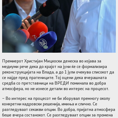
Премиерот Христијан Мицкоски денеска во изјава за
медиуми рече дека до крајот на јуни ќе се формализира
реконструкцијата на Влада, а до 1 јули очекува списокот да
се најде пред пратениците. Тој оцени дека вчерашната
средба со претставници на ВРЕДИ поминала во добра
атмосфера, но не изнесе детали во интерес на процесот.
– Во интерес на процесот не би зборувал премногу околу
конкретни кадровски решенија, имиња и слично. Се
разгледуваат секакви опции. Во добра, пријатна атмосфера
беше вчера состанокот. Се разгледуваат опции за промена