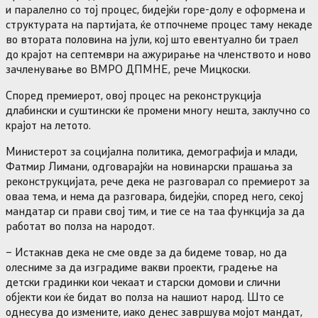
и паралелно со тој процес, бидејќи горе-долу е оформена и
структурата на партијата, ќе отпочнеме процес таму некаде
во втората половина на јули, кој што евентуално би траел
до крајот на септември на ажурирање на членството и ново
зачленување во ВМРО ДПМНЕ, рече Мицкоски.
Според премиерот, овој процес на реконструкција
длабински и суштински ќе промени многу нешта, заклучно со
крајот на летото.
Министерот за социјална политика, демографија и млади,
Фатмир Лимани, одговарајќи на новинарски прашања за
реконструкцијата, рече дека не разговарал со премиерот за
оваа тема, и нема да разговара, бидејќи, според него, секој
мандатар си прави свој тим, и тие се на таа функција за да
работат во полза на народот.
– Истакнав дека не сме овде за да бидеме товар, но да
олесниме за да изградиме вакви проекти, градење на
детски градинки кои чекаат и старски домови и слични
објекти кои ќе бидат во полза на нашиот народ. Што се
однесува до измените, иако денес завршува мојот мандат,