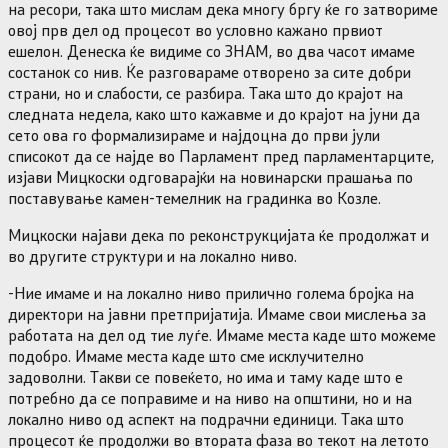
на ресори, така што мислам дека многу бргу ќе го затвориме
овој прв дел од процесот во условно кажано првиот
ешелон. Денеска ќе видиме со ЗНАМ, во два часот имаме
состанок со нив. Ќе разговараме отворено за сите добри
страни, но и слабости, се разбира. Така што до крајот на
следната недела, како што кажавме и до крајот на јуни да
сето ова го формализираме и најдоцна до први јули
списокот да се најде во Парламент пред парламентарците,
изјави Мицкоски одговарајќи на новинарски прашања по
поставување камен-темелник на градинка во Козле.
Мицкоски најави дека по реконструкцијата ќе продолжат и
во другите структури и на локално ниво.
-Ние имаме и на локално ниво прилично голема бројка на
директори на јавни претпријатија. Имаме свои мислења за
работата на дел од тие луѓе. Имаме места каде што можеме
подобро. Имаме места каде што сме исклучително
задоволни. Такви се повеќето, но има и таму каде што е
потребно да се поправиме и на ниво на општини, но и на
локално ниво од аспект на подрачни единици. Така што
процесот ќе продолжи во втората фаза во текот на летото