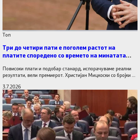
Tоп
Три до четири пати е поголем растот на
платите споредено со времето на минатата
власт
Повисоки плати и подобар станард, испорачуваме реални
резултати, вели премиерот. Христијан Мицкоски со бројки и
статистика одговори на…
3.7.2026