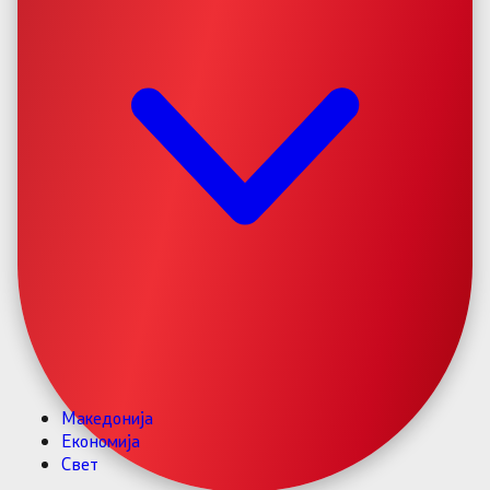
Македонија
Економија
Свет