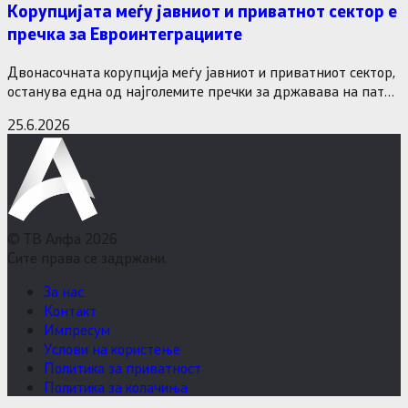
Корупцијата меѓу јавниот и приватнот сектор е
пречка за Евроинтеграциите
Двонасочната корупција меѓу јавниот и приватниот сектор,
останува една од најголемите пречки за државава на патот
кон Европската…
25.6.2026
© ТВ Алфа 2026
Сите права се задржани.
За нас
Контакт
Импресум
Услови на користење
Политика за приватност
Политика за колачиња