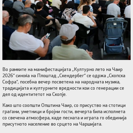
Во рамките на манифестацијата „Културно лето на Чаир
2026“ синоќа на Плоштад „Скендербег“ се одржа „Скопска
Софра“, посебна вечер посветена на народната музика,
традицијата и културните вредности кои со генерации се
дел од идентитетот на Скопје.
Како што соопшти Општина Чаир, со присуство на стотици
граѓани, уметници и бројни гости, вечерта била исполнета
со свечена атмосфера, каде песната и играта го обединија
присутното население во срцето на Чаршијата.