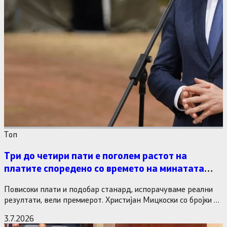
Tоп
Три до четири пати е поголем растот на
платите споредено со времето на минатата
власт
Повисоки плати и подобар станард, испорачуваме реални
резултати, вели премиерот. Христијан Мицкоски со бројки и
статистика одговори на…
3.7.2026