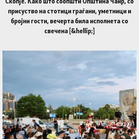
Скопје. Како што соопшти Општина Чаир, со
присуство на стотици граѓани, уметници и
бројни гости, вечерта била исполнета со
свечена [&hellip;]