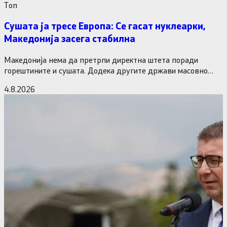
Tоп
Сушата ја тресе Европа: Се гасат нуклеарки,
Македонија засега стабилна
Македонија нема да претрпи директна штета поради
горештините и сушата. Додека другите држави масовно
исклучуваат нуклеарки и излегоа…
4.8.2026