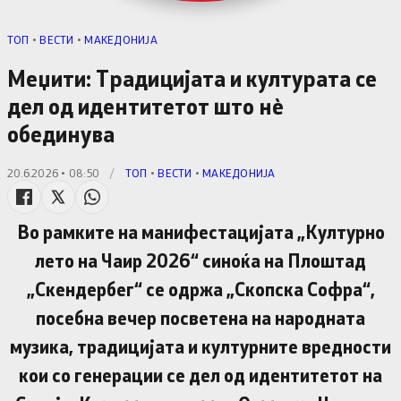
TОП
•
ВЕСТИ
•
МАКЕДОНИЈА
Меџити: Традицијата и културата се
дел од идентитетот што нѐ
обединува
20.6.2026 • 08:50
/
TОП
•
ВЕСТИ
•
МАКЕДОНИЈА
Во рамките на манифестацијата „Културно
лето на Чаир 2026“ синоќа на Плоштад
„Скендербег“ се одржа „Скопска Софра“,
посебна вечер посветена на народната
музика, традицијата и културните вредности
кои со генерации се дел од идентитетот на