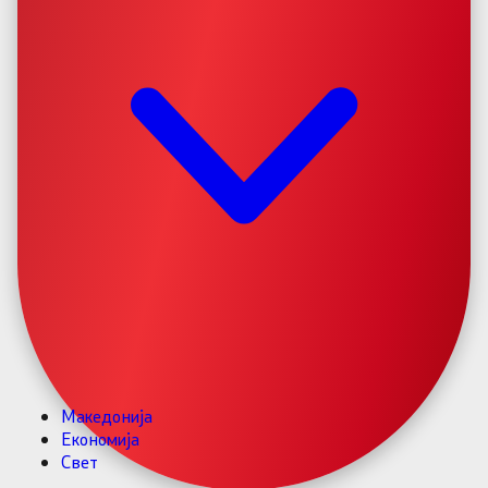
Македонија
Економија
Свет