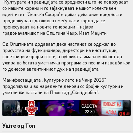
-Културата и традицијата се вредности што нѐ поврзуваат
со нашите корени и го зајакнуваат нашиот колективен
идентитет. ‘Скопска Софра’ е доказ дека овие вредности
продолжуваат да живеат меѓу нас и гордо да се
пренесуваат на новите генерации – изјави
градоначалникот на Општина Чаир, Изет Меџити.
Од Општината додаваат дека настанот се одржал во
присуство на функционери, директори на институции,
советници и бројни гости, а публиката имала можност да
ужива во богата уметничка програма со песни и изведби кои
го донесоа автентичниот дух на традицијата.
Манифестацијата „Културно лето на Чаир 2026“
продолжува и во наредните денови со бројни културни и
уметнички настани на Плоштад „Скендербег“.
Уште од Tоп