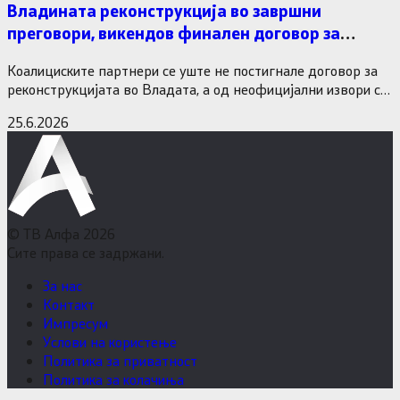
Владината реконструкција во завршни
преговори, викендов финален договор за
министерските рокади
Коалициските партнери се уште не постигнале договор за
реконструкцијата во Владата, а од неофицијални извори се
дознава дека…
25.6.2026
© ТВ Алфа 2026
Сите права се задржани.
За нас
Контакт
Импресум
Услови на користење
Политика за приватност
Политика за колачиња