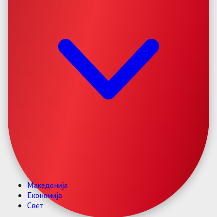
Македонија
Економија
Свет