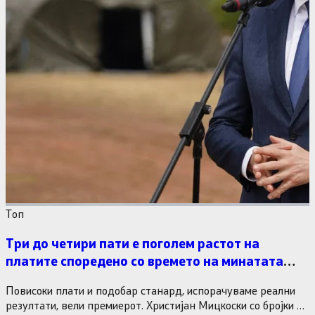
Tоп
Три до четири пати е поголем растот на
платите споредено со времето на минатата
власт
Повисоки плати и подобар станард, испорачуваме реални
резултати, вели премиерот. Христијан Мицкоски со бројки и