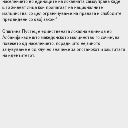
населението во единиците на локалната самоуправа каде
што живеат лица кои припаѓаат на националните
малцинства, со цел ограничување на правата и слободите
предвидени со овој закон.”
Општина Пустец е единствената локална единица во
Албанија каде што македонското малцинство го сочинува
повеќето од населението, поради што нејзиното
зачувување е од клучно значење за опстанокот и заштитата
на идентитетот.