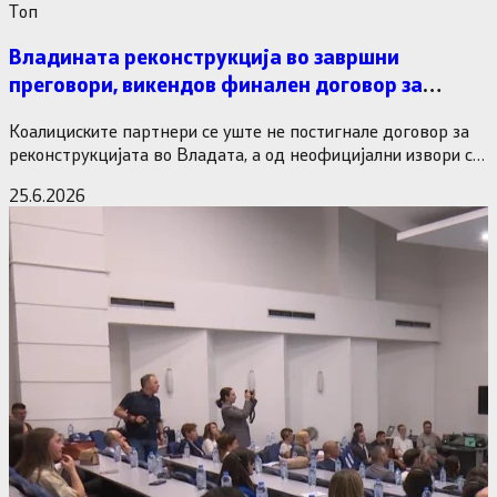
Tоп
Владината реконструкција во завршни
преговори, викендов финален договор за
министерските рокади
Коалициските партнери се уште не постигнале договор за
реконструкцијата во Владата, а од неофицијални извори се
дознава дека…
25.6.2026