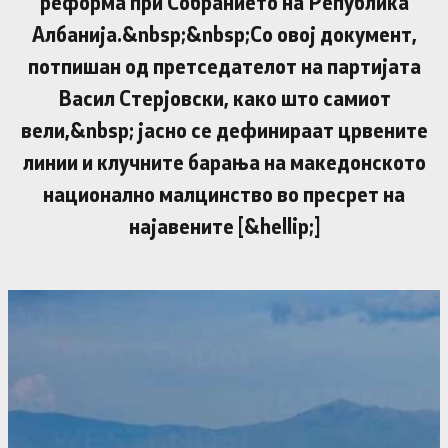
реформа при Собранието на Република
Албанија.&nbsp;&nbsp;Со овој документ,
потпишан од претседателот на партијата
Васил Стерјовски, како што самиот
вели,&nbsp; јасно се дефинираат црвените
линии и клучните барања на македонското
национално малцинство во пресрет на
најавените [&hellip;]