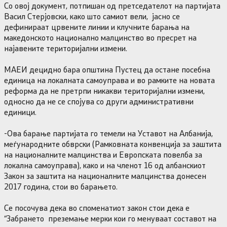
Со овој документ, потпишан од претседателот на партијата
Васил Стерјовски, како што самиот вели, јасно се
дефинираат црвените линии и клучните барања на
македонското национално малцинство во пресрет на
најавените територијални измени.
МАЕИ децидно бара општина Пустец да остане посебна
единица на локалната самоуправа и во рамките на новата
реформа да не претрпи никакви територијални измени,
односно да не се спојува со други административни
единици.
-Ова барање партијата го темели на Уставот на Албанија,
меѓународните обврски (Рамковната конвенција за заштита
на националните малцинства и Европската повелба за
локална самоуправа), како и на членот 16 од албанскиот
Закон за заштита на националните малцинства донесен
2017 година, стои во барањето.
Се посочува дека во споменатиот закон стои дека е
“Забрането преземање мерки кои го менуваат составот на