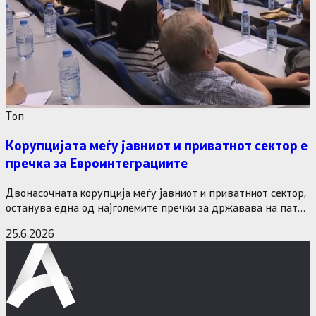
Tоп
Корупцијата меѓу јавниот и приватнот сектор е
пречка за Евроинтеграциите
Двонасочната корупција меѓу јавниот и приватниот сектор,
останува една од најголемите пречки за државава на патот
кон Европската…
25.6.2026