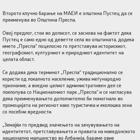
Второто клучно барање на МАЕИ е општина Пустец да се
преименува во Општина Преспа.
Овој предлог, стои во дописот, се заснова на фактот дека
Пустец е само едно од деветте села во општината, додека
името „Преспа“ поцелосно го претставува историскиот,
географскиот, културниот и природниот идентитет на
целата област.
Се додава дека терминот „Преспа“ традиционално се
користи од локалното население, ужива меѓународно
признание, а воедно целиот административен дел се
поклопува со Националниот парк „Преспа“ и се нагласува
дека преименувањето дополнително би помогнало во
промоцијата на регионот како туристичка и еколошка зона
со посебни вредности.
„Земајќи го предвид значењето на зачувувањето на
идентитетот, претставувањето и правата на македонското
национално малцинство во Албанија, бараме овие