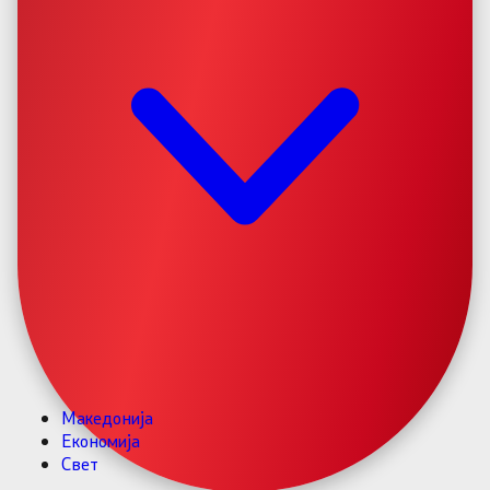
Македонија
Економија
Свет