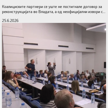
министерските рокади
Коалициските партнери се уште не постигнале договор за
реконструкцијата во Владата, а од неофицијални извори се
дознава дека…
25.6.2026