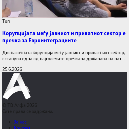
Tоп
Корупцијата меѓу јавниот и приватнот сектор е
пречка за Евроинтеграциите
Двонасочната корупција меѓу јавниот и приватниот сектор,
останува една од најголемите пречки за државава на патот
кон Европската…
25.6.2026
© ТВ Алфа 2026
Сите права се задржани.
За нас
Контакт