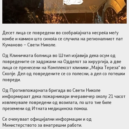
Десет лица се повредени во сообраќајната несреќа меѓу
комбе и камион што синоќа се случила на регионалниот пат
Куманово – Свети Николе.
Од Клиничката болница во Штип изјавија дека осум од
повредените се задржани на Одделот за хирургија, а две
лица се пренесени на Комплексот клиники „Мајка Тереза“ во
Скопје. Дел од повредените се со полесни, а дел со потешки
повреди.
Од Противпожарната бригада во Свети Николе
информираат дека пожарникари вчеравечер околу 21 часот
извлекувале повредени од возилата, по што тие биле
преземени од Итната медицинска помош.
Се очекуваат официјални информации и од
Министерството за внатрешни работи.