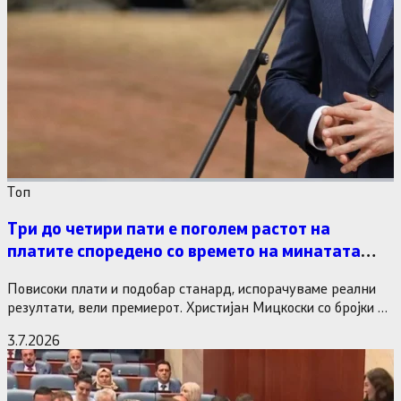
Tоп
Три до четири пати е поголем растот на
платите споредено со времето на минатата
власт
Повисоки плати и подобар станард, испорачуваме реални
резултати, вели премиерот. Христијан Мицкоски со бројки и
статистика одговори на…
3.7.2026