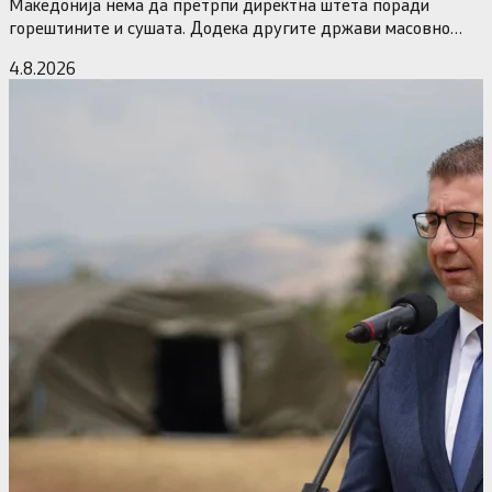
Македонија нема да претрпи директна штета поради
горештините и сушата. Додека другите држави масовно
исклучуваат нуклеарки и излегоа…
4.8.2026