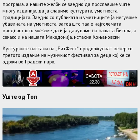
програма, а нашите желби се заедно да прославиме уште
многу изданија, да ја славиме културата, уметноста,
традицијата. Заедно со публиката и уметниците ја негуваме
убавината на уметноста, затоа што таа е најголемата
вредност што можеме да ѝ ја даруваме на нашата Битола, а
секако и на нашата Македонија, истакна Коњановски.
Културните настани на „БитФест“ продолжуваат вечер со
третото издание на музичкиот фестивал за деца кој ќе се
одржи во Градски парк.
Уште од Tоп