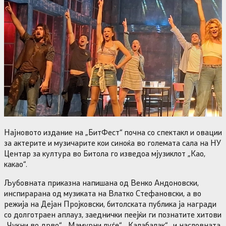
Најновото издание на „БитФест“ почна со спектакл и овации
за актерите и музичарите кои синоќа во големата сала на НУ
Центар за култура во Битола го изведоа мјузиклот „Као,
какао“.
Љубовната приказна напишана од Венко Андоновски,
инспирарана од музиката на Влатко Стефановски, а во
режија на Дејан Пројковски, битолската публика ја награди
со долготраен аплауз, заеднички пеејќи ги познатите хитови
„Чукни во дрво“, „Мамурни луѓе“, „Калабалак“…и насловната