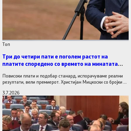
Tоп
Три до четири пати е поголем растот на
платите споредено со времето на минатата
власт
Повисоки плати и подобар станард, испорачуваме реални
резултати, вели премиерот. Христијан Мицкоски со бројки и
статистика одговори на…
3.7.2026