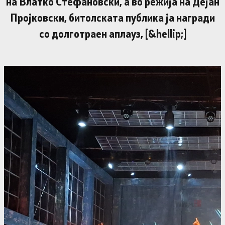
на Влатко Стефановски, а во режија на Дејан
Пројковски, битолската публика ја награди
со долготраен аплауз, [&hellip;]