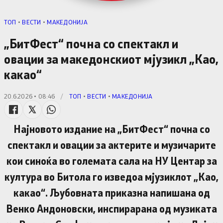
TОП
•
ВЕСТИ
•
МАКЕДОНИЈА
„БитФест“ почна со спектакл и
овации за македонскиот мјузикл „Као,
какао“
20.6.2026 • 08:46
/
TОП
•
ВЕСТИ
•
МАКЕДОНИЈА
Најновото издание на „БитФест“ почна со
спектакл и овации за актерите и музичарите
кои синоќа во големата сала на НУ Центар за
култура во Битола го изведоа мјузиклот „Као,
какао“. Љубовната приказна напишана од
Венко Андоновски, инспирарана од музиката