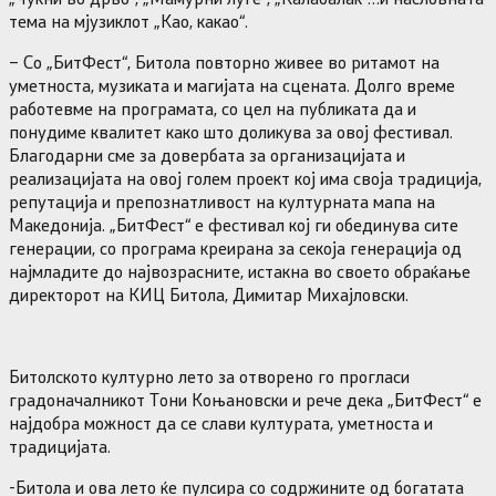
тема на мјузиклот „Као, какао“.
– Со „БитФест“, Битола повторно живее во ритамот на
уметноста, музиката и магијата на сцената. Долго време
работевме на програмата, со цел на публиката да и
понудиме квалитет како што доликува за овој фестивал.
Благодарни сме за довербата за организацијата и
реализацијата на овој голем проект кој има своја традиција,
репутација и препознатливост на културната мапа на
Македонија. „БитФест“ е фестивал кој ги обединува сите
генерации, со програма креирана за секоја генерација од
најмладите до највозрасните, истакна во своето обраќање
директорот на КИЦ Битола, Димитар Михајловски.
Битолското културно лето за отворено го прогласи
градоначалникот Тони Коњановски и рече дека „БитФест“ е
најдобра можност да се слави културата, уметноста и
традицијата.
-Битола и ова лето ќе пулсира со содржините од богатата