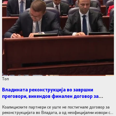
Tоп
Владината реконструкција во завршни
преговори, викендов финален договор за
министерските рокади
Коалициските партнери се уште не постигнале договор за
реконструкцијата во Владата, а од неофицијални извори се