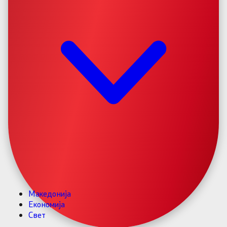
Македонија
Економија
Свет