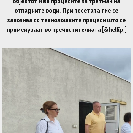
објектот и во процесите за третман на
отпадните води. При посетата тие се
запознаа со технолошките процеси што се
применуваат во пречистителната [&hellip;]