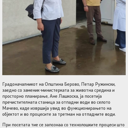
Градоначалникот на Општина Берово, Петар Ружински,
заедно со заменик-министерката за животна средина и
просторно планирање, Ане Лашкоска, ја посетија
пречистителната станица за отпадни води во селото
Мачево, каде извршија увид во функционирањето на
објектот и во процесите за третман на отпадните води.
При посетата тие се запознаа со технолошките процеси што