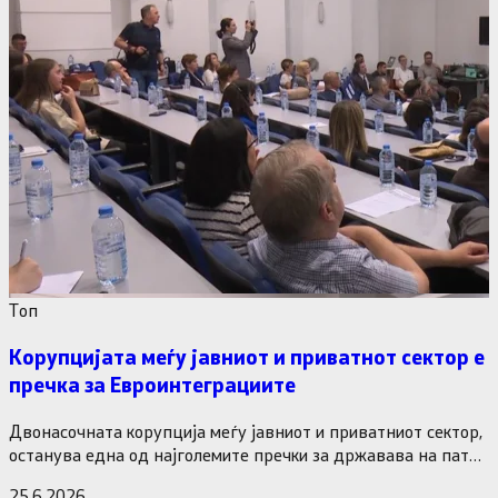
Tоп
Корупцијата меѓу јавниот и приватнот сектор е
пречка за Евроинтеграциите
Двонасочната корупција меѓу јавниот и приватниот сектор,
останува една од најголемите пречки за државава на патот
кон Европската…
25.6.2026