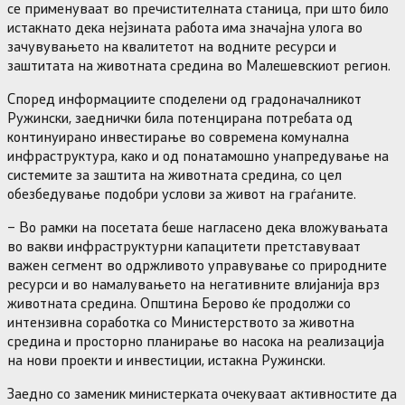
се применуваат во пречистителната станица, при што било
истакнато дека нејзината работа има значајна улога во
зачувувањето на квалитетот на водните ресурси и
заштитата на животната средина во Малешевскиот регион.
Според информациите споделени од градоначалникот
Ружински, заеднички била потенцирана потребата од
континуирано инвестирање во современа комунална
инфраструктура, како и од понатамошно унапредување на
системите за заштита на животната средина, со цел
обезбедување подобри услови за живот на граѓаните.
– Во рамки на посетата беше нагласено дека вложувањата
во вакви инфраструктурни капацитети претставуваат
важен сегмент во одржливото управување со природните
ресурси и во намалувањето на негативните влијанија врз
животната средина. Општина Берово ќе продолжи со
интензивна соработка со Министерството за животна
средина и просторно планирање во насока на реализација
на нови проекти и инвестиции, истакна Ружински.
Заедно со заменик министерката очекуваат активностите да