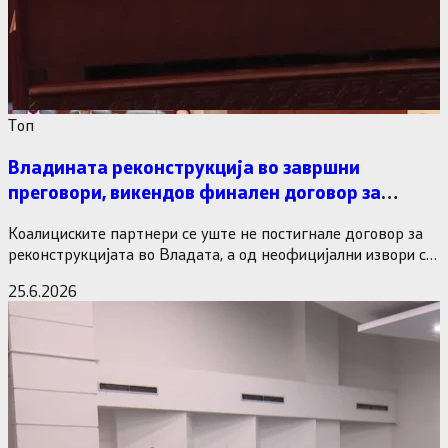
Tоп
Владината реконструкција во завршни
преговори, викендов финален договор за
министерските рокади
Коалициските партнери се уште не постигнале договор за
реконструкцијата во Владата, а од неофицијални извори се
дознава дека…
25.6.2026