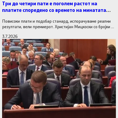
Три до четири пати е поголем растот на
платите споредено со времето на минатата
власт
Повисоки плати и подобар станард, испорачуваме реални
резултати, вели премиерот. Христијан Мицкоски со бројки и
статистика одговори на…
3.7.2026