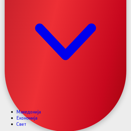
Македонија
Економија
Свет