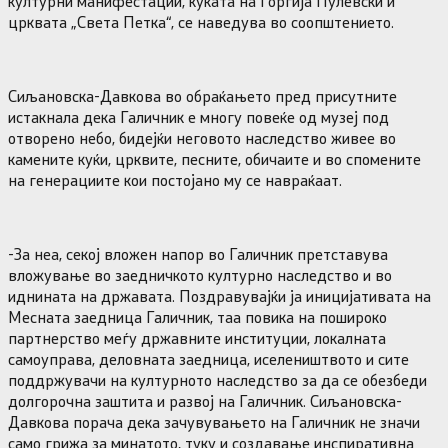
културни манифестации, куќата на Ѓоргија Пулевски и
црквата „Света Петка“, се наведува во соопштението.
Сиљановска-Давкова во обраќањето пред присутните
истакнала дека Галичник е многу повеќе од музеј под
отворено небо, бидејќи неговото наследство живее во
камените куќи, црквите, песните, обичаите и во спомените
на генерациите кои постојано му се навраќаат.
-За неа, секој вложен напор во Галичник претставува
вложување во заедничкото културно наследство и во
иднината на државата. Поздравувајќи ја иницијативата на
Месната заедница Галичник, таа повика на пошироко
партнерство меѓу државните институции, локалната
самоуправа, деловната заедница, иселеништвото и сите
поддржувачи на културното наследство за да се обезбеди
долгорочна заштита и развој на Галичник. Сиљановска-
Давкова порача дека зачувувањето на Галичник не значи
само грижа за минатото, туку и создавање инспиративна