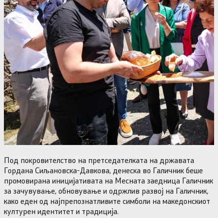
Под покровителство на претседателката на државата
Гордана Сиљановска-Давкова, денеска во Галичник беше
промовирана иницијативата на Месната заедница Галичник
за зачувување, обновување и одржлив развој на Галичник,
како еден од најпрепознатливите симболи на македонскиот
културен идентитет и традиција.