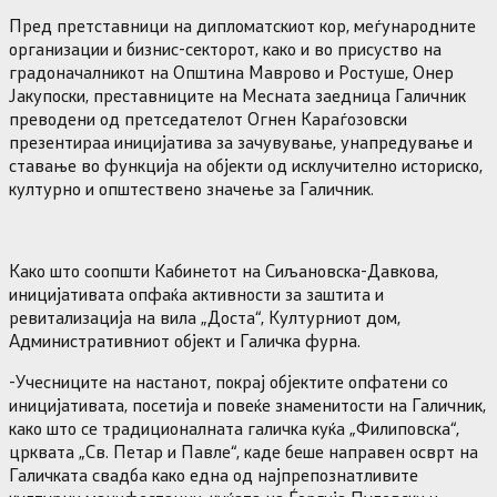
Пред претставници на дипломатскиот кор, меѓународните
организации и бизнис-секторот, како и во присуство на
градоначалникот на Општина Маврово и Ростуше, Онер
Јакупоски, преставниците на Месната заедница Галичник
преводени од претседателот Огнен Караѓозовски
презентираа иницијатива за зачувување, унапредување и
ставање во функција на објекти од исклучително историско,
културно и општествено значење за Галичник.
Како што соопшти Кабинетот на Сиљановска-Давкова,
иницијативата опфаќа активности за заштита и
ревитализација на вила „Доста“, Културниот дом,
Административниот објект и Галичка фурна.
-Учесниците на настанот, покрај објектите опфатени со
иницијативата, посетија и повеќе знаменитости на Галичник,
како што се традиционалната галичка куќа „Филиповска“,
црквата „Св. Петар и Павле“, каде беше направен осврт на
Галичката свадба како една од најпрепознатливите