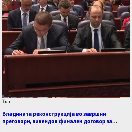
Tоп
Владината реконструкција во завршни
преговори, викендов финален договор за
министерските рокади