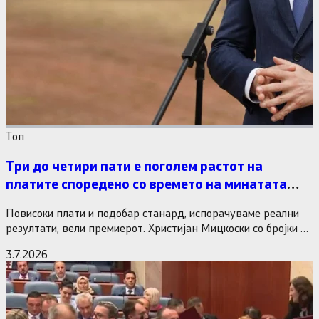
Tоп
Три до четири пати е поголем растот на
платите споредено со времето на минатата
власт
Повисоки плати и подобар станард, испорачуваме реални
резултати, вели премиерот. Христијан Мицкоски со бројки и
статистика одговори на…
3.7.2026