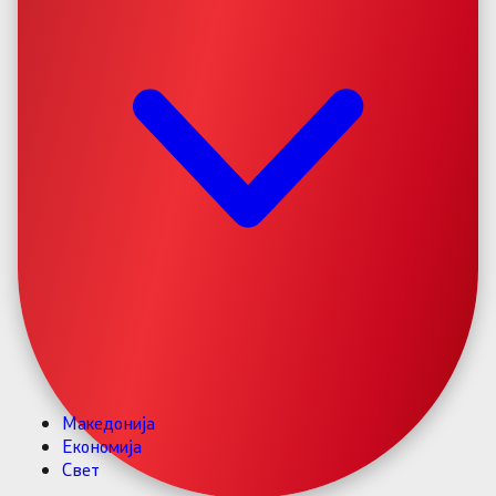
Македонија
Економија
Свет