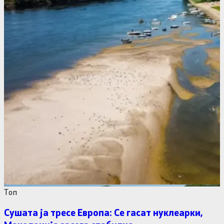
Tоп
Сушата ја тресе Европа: Се гасат нуклеарки,