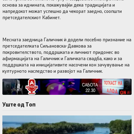
основа за иднината, покажувајќи дека традицијата и
напредокот можат успешно да чекорат заедно, соопшти
претседателскиот Кабинет.
Месната заедница Галичник ѝ додели посебно признание на
претседателката Сиљановска-Давкова за
покровителството, поддршката и личниот придонес во
афирмацијата на Галичник и Галичката свадба, како и за
поддршката на иницијативите насочени кон зачувување на
културното наследство и развојот на Галичник.
Уште од Tоп