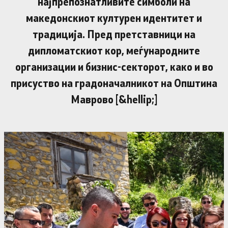
најпрепознатливите симболи на
македонскиот културен идентитет и
традиција. Пред претставници на
дипломатскиот кор, меѓународните
организации и бизнис-секторот, како и во
присуство на градоначалникот на Општина
Маврово [&hellip;]