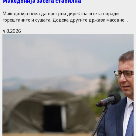
Македонија засега стабилна
Македонија нема да претрпи директна штета поради
горештините и сушата. Додека другите држави масовно
исклучуваат нуклеарки и излегоа…
4.8.2026