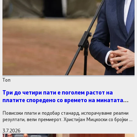
Tоп
Три до четири пати е поголем растот на
платите споредено со времето на минатата
власт
Повисоки плати и подобар станард, испорачуваме реални
резултати, вели премиерот. Христијан Мицкоски со бројки и
статистика одговори на…
3.7.2026