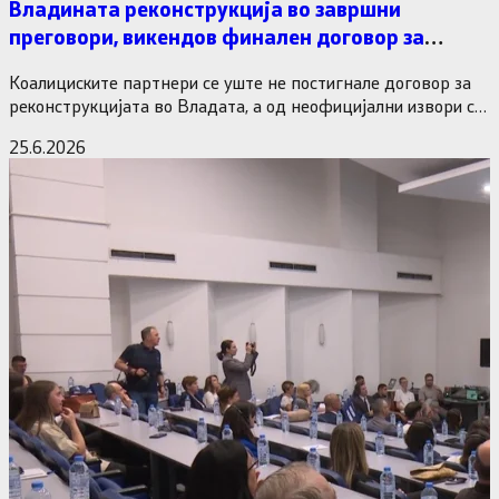
Владината реконструкција во завршни
преговори, викендов финален договор за
министерските рокади
Коалициските партнери се уште не постигнале договор за
реконструкцијата во Владата, а од неофицијални извори се
дознава дека…
25.6.2026