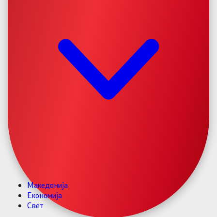
Македонија
Економија
Свет