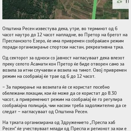
Општина Ресен известува дека, утре, во терминот од 6
часот наутро до 12 часот напладне, во Претор на брегот на
Преспанското Езеро, ќе има привремен сообраќаен режим
поради организирање спортски настан, рекреативна трка.
Од секторот за односи со јавност нагласуваат дека влезот
преку селото Асамати кон Претор ќе биде отворен само за
возила за итни случаеви и возила на тимот. Овој привремен
режим на сообраќај ќе трае од 6 до 12 часот.
– За паркирање на возилата ќе се користат посебно
обележани локации, кои ќе може да се користат до 8.30
часот, а привремениот режим на сообраќај ќе го регулира
сообраќајна полиција, чии насоки треба задолжително да се
следат – нагласуваат од Општина Ресен.
На трката организирана од Здружението „Преспа хаб
Ресен“ ќе учествуваат млади од Преспа и регионот за кои е