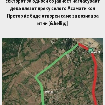
секторот за односи со јавност нагласуваат
дека влезот преку селото Асамати кон
Претор ќе биде отворен само за возила за
итни [&hellip;]