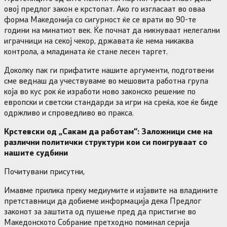
овој предлог закон е крстопат. Ако го изгласаат во оваа
форма Македонија со сигурност ќе се врати во 90-те
години на минатиот век. Ќе почнат да никнуваат нелегални
играчници на секој чекор, државата ќе нема никаква
контрола, а младината ќе стане лесен таргет.
Доколку пак ги прифатите нашите аргументи, подготвени
сме веднаш да учествуваме во мешовита работна група
која во кус рок ќе изработи ново законско решение по
европски и светски стандарди за игри на среќа, кое ќе биде
одржливо и спроведливо во пракса.
Крстевски од „Сакам да работам“: Заложници сме на
различни политички структури кои си поигруваат со
нашите судбини
Почитувани присутни,
Имавме прилика преку медиумите и изјавите на владините
претставници да добиеме информација дека Предлог
законот за заштита од пушење пред да пристигне во
Македонското Собрание претходно поминал серија