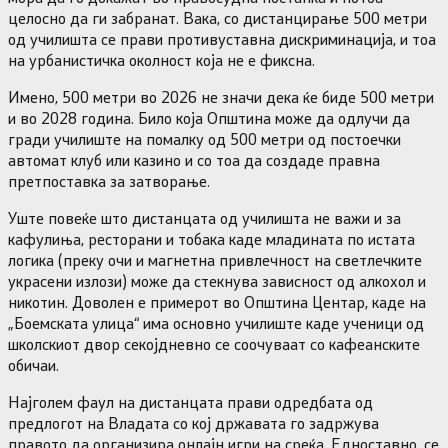
целосно да ги забранат. Вака, со дистанцирање 500 метри
од училишта се прави противуставна дискриминација, и тоа
на урбанистичка околност која не е фиксна.
Имено, 500 метри во 2026 не значи дека ќе биде 500 метри
и во 2028 година. Било која Општина може да одлучи да
гради училиште на помалку од 500 метри од постоечки
автомат клуб или казино и со тоа да создаде правна
претпоставка за затворање.
Уште повеќе што дистанцата од училишта не важи и за
кафулиња, ресторани и тобака каде младината по истата
логика (преку очи и магнетна привлечност на светлечките
украсени излози) може да стекнува зависност од алкохол и
никотин. Доволен е примерот во Општина Центар, каде на
„Боемската улица“ има основно училиште каде ученици од
школскиот двор секојдневно се соочуваат со кафеанските
обичаи.
Најголем фаул на дистанцата прави одредбата од
предлогот на Владата со кој државата го задржува
правото да организира онлајн игри на среќа. Едноставно, се