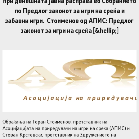
при денешната јавна расправа во Собранието
по Предлог законот за игри на среќа и
забавни игри. Стоименов од АПИС: Предлог
законот за игри на среќа [&hellip;]
Обраќања на Горан Стоименов, претставник на
Асоцијацијата на приредувачи на игри на среќа (АПИС) и
Стеван Крстевски, претставник на Здружението на