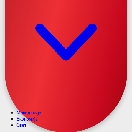
Македонија
Економија
Свет