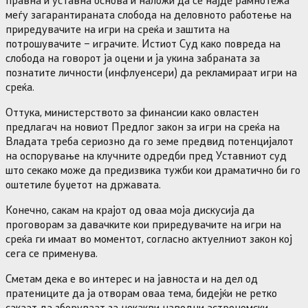
меѓу загарантираната слобода на деловното работење на
приредувачите на игри на среќа и заштита на
потрошувачите – играчите. Истиот Суд како повреда на
слобода на говорот ја оцени и ја укина забраната за
познатите личности (инфлуенсери) да рекламираат игри на
среќа.
Оттука, министерството за финансии како овластен
предлагач на новиот Предлог закон за игри на среќа на
Владата треба сериозно да го земе предвид потенцијалот
на оспорување на клучните одредби пред Уставниот суд
што секако може да предизвика тужби кои драматично би го
оштетиле буџетот на државата.
Конечно, сакам на крајот од оваа моја дискусија да
проговорам за давачките кои приредувачите на игри на
среќа ги имаат во моментот, согласно актуелниот закон кој
сега се применува.
Сметам дека е во интерес и на јавноста и на дел од
пратениците да ја отворам оваа тема, бидејќи не ретко
сакаат да зборуваат за некакви наводни астрономски