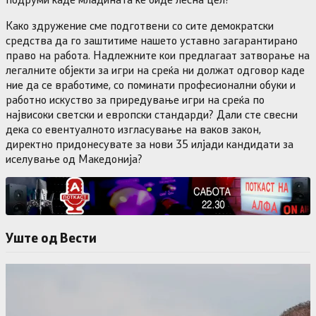
Како здружение сме подготвени со сите демократски
средства да го заштитиме нашето уставно загарантирано
право на работа. Надлежните кои предлагаат затворање на
легалните објекти за игри на среќа ни должат одговор каде
ние да се вработиме, со поминати професионални обуки и
работно искуство за приредување игри на среќа по
највисоки светски и европски стандарди? Дали сте свесни
дека со евентуалното изгласување на ваков закон,
директно придонесувате за нови 35 илјади кандидати за
иселување од Македонија?
Уште од Вести