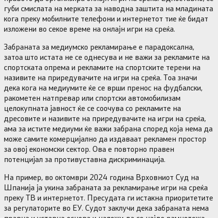
губи смислата на мерката за наводна заштита на младината
кога преку мобилните телефони и интернетот тие ќе бидат
изложени во секое време на онлајн игри на среќа.
Забраната за медиумско рекламирање е парадоксална,
затоа што истата не се однесува и не важи за рекламите на
спортската опрема и рекламите на спортските терени на
називите на приредувачите на игри на среќа. Тоа значи
дека кога на медиумите ќе се врши пренос на фудбалски,
ракометен натпревар или спортски автомобилизам
целокупната јавност ќе се соочува со рекламите на
дресовите и називите на приредувачите на игри на среќа,
ама за истите медиуми ќе важи забрана според која нема да
може самите комерцијално да издаваат рекламен простор
за овој економски сектор. Ова е повторно правен
потенцијал за противуставна дискриминација.
На пример, во октомври 2024 година Врховниот Суд на
Шпанија ја укина забраната за рекламирање игри на среќа
преку ТВ и интернетот. Пресудата ги истакна приоритетите
за регулаторите во ЕУ. Судот заклучи дека забраната нема
правна и уставна основа и наложи да се најде рамнотежа