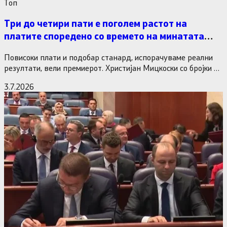
Tоп
Три до четири пати е поголем растот на
платите споредено со времето на минатата
власт
Повисоки плати и подобар станард, испорачуваме реални
резултати, вели премиерот. Христијан Мицкоски со бројки и
статистика одговори на…
3.7.2026