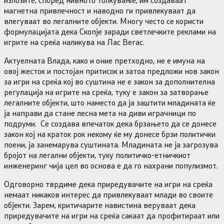
магнетна привлечност и наводно ги привлекуваат да
влегуваат во легалните објекти. Многу често се користи
формулацијата дека Скопје заради светлечките реклами на
игрите на среќа наликува на Лас Вегас.
Актуелната Влада, како и оние претходно, не е имуна на
овој жесток и постојан притисок и затоа предложи нов закон
за игри на среќа кој во суштина не е закон за дополнителна
регулација на игрите на среќа, туку е закон за затворање
легалните објекти, што наместо да ја заштити младината ќе
ја направи да стане лесна мета на диви играчници по
подруми. Се создава впечаток дека брзањето да се донесе
закон кој на краток рок некому ќе му донесе брзи политички
поени, ја занемарува суштината. Младината не ја загрозува
бројот на легални објекти, туку политичко-етничкиот
инженеринг чија цел во основа е да го нахрани популизмот.
Одговорно тврдиме дека приредувачите на игри на среќа
немаат никаков интерес да привлекуваат млади во своите
објекти. Зарем, критичарите навистина веруваат дека
приредувачите на игри на среќа сакаат да профитираат или