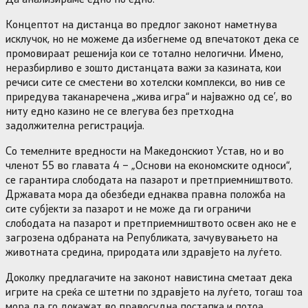
Концептот на дистанца во предлог законот наметнува
исклучок, но не можеме да избегнеме од впечатокот дека се
промовираат решенија кои се тотално нелогични. Имено,
неразбирливо е зошто дистанцата важи за казината, кои
речиси сите се сместени во хотелски комплекси, во нив се
приредува таканаречена „жива игра“ и најважно од се’, во
ниту едно казино не се влегува без претходна
задолжителна регистрација.
Со темелните вредности на Македонскиот Устав, но и во
членот 55 во главата 4 – „Основи на економските односи“,
се гарантира слободата на пазарот и претприемништвото.
Државата мора да обезбеди еднаква правна положба на
сите субјекти за пазарот и не може да ги ограничи
слободата на пазарот и претприемништвото освен ако не е
загрозена одбраната на Републиката, зачувувањето на
животната средина, природата или здравјето на луѓето.
Доколку предлагачите на законот навистина сметаат дека
игрите на среќа се штетни по здравјето на луѓето, тогаш тоа
мора да го докажат во правосудна постапка и потоа