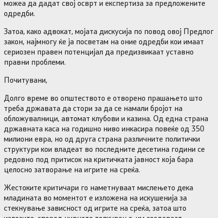
можеа да дадат свој осврт и експертиза за предложените
одредби.
Затоа, како адвокат, мојата дискусија по повод овој Предлог
закон, најмногу ќе ја посветам на оние одредби кои имаат
сериозен правен потенцијал да предизвикаат уставно
правни проблеми.
Почитувани,
Долго време во општеството е отворено прашањето што
треба државата да стори за да се намали бројот на
обложувалници, автомат клубови и казина. Од една страна
државната каса на годишно ниво инкасира повеќе од 350
милиони евра, но од друга страна различните политички
структури кои владеат во последните десетина години се
редовно под притисок на критичката јавност која бара
целосно затворање на игрите на среќа.
Жестоките критичари го наметнуваат мислењето дека
младината во моментот е изложена на искушенија за
стекнување зависност од игрите на среќа, затоа што
излозите, според нивното толкување, им создаваат