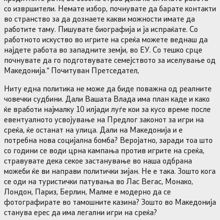
со извршители. Немате избор, почнувате да барате контакти
во странство за да дознаете какви можности имате да
работите таму. Пишувате биографија и ја испраќате. Со
работното искуство во игрите на среќа можете веднаш да
најдете работа во западните земји, во ЕУ. Со тешко срце
почнувате да го подготвувате семејството за иселување од
Македонија.“ Почитуван Претседател,
Ниту една политика не може да биде поважна од реалните
човечки судбини. Дали Вашата Влада има план каде и како
ќе вработи најмалку 10 илјади луѓе кои за кусо време после
евентуалното усвојување на Предлог законот за игри на
среќа, ќе останат на улица. Дали на Македонија и е
потребна нова социјална бомба? Веројатно, заради тоа што
со години се води црна кампања против игрите на среќа,
стравувате дека секое застанување во наша одбрана
можеби ќе ви направи политички зијан. Не е така. Зошто кога
се оди на туристички патувања во Лас Вегас, Монако,
Лондон, Париз, Берлин, Малме е модерно да се
фотографирате во тамошните казина? Зошто во Македонија
станува ерес да има легални игри на среќа?