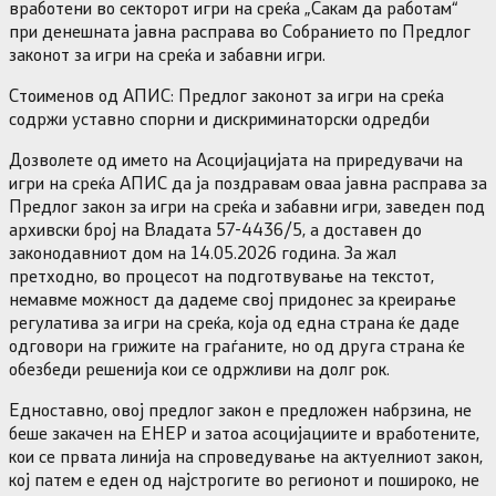
вработени во секторот игри на среќа „Сакам да работам“
при денешната јавна расправа во Собранието по Предлог
законот за игри на среќа и забавни игри.
Стоименов од АПИС: Предлог законот за игри на среќа
содржи уставно спорни и дискриминаторски одредби
Дозволете од името на Асоцијацијата на приредувачи на
игри на среќа АПИС да ја поздравам оваа јавна расправа за
Предлог закон за игри на среќа и забавни игри, заведен под
архивски број на Владата 57-4436/5, a доставен до
законодавниот дом на 14.05.2026 година. За жал
претходно, во процесот на подготвување на текстот,
немавме можност да дадеме свој придонес за креирање
регулатива за игри на среќа, која од една страна ќе даде
одговори на грижите на граѓаните, но од друга страна ќе
обезбеди решенија кои се одржливи на долг рок.
Едноставно, овој предлог закон е предложен набрзина, не
беше закачен на ЕНЕР и затоа асоцијациите и вработените,
кои се првата линија на спроведување на актуелниот закон,
кој патем е еден од најстрогите во регионот и пошироко, не