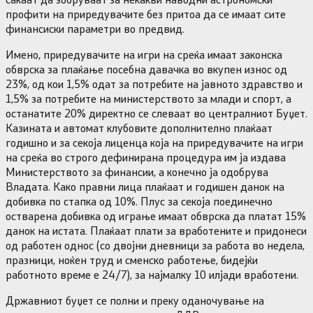
профити на приредувачите без притоа да се имаат сите
финансиски параметри во предвид.
Имено, приредувачите на игри на среќа имаат законска
обврска за плаќање посебна давачка во вкупен износ од
23%, од кои 1,5% одат за потребите на јавното здравство и
1,5% за потребите на министерството за млади и спорт, а
останатите 20% директно се слеваат во централниот Буџет.
Казината и автомат клубовите дополнително плаќаат
годишно и за секоја лиценца која на приредувачите на игри
на среќа во строго дефинирана процедура им ја издава
Министерството за финансии, а конечно ја одобрува
Владата. Како правни лица плаќаат и годишен данок на
добивка по стапка од 10%. Плус за секоја поединечно
остварена добивка од играње имаат обврска да платат 15%
данок на истата. Плаќаат плати за вработените и придонеси
од работен однос (со двојни дневници за работа во недела,
празници, ноќен труд и сменско работење, бидејќи
работното време е 24/7), за најмалку 10 илјади вработени.
Државниот буџет се полни и преку оданочување на