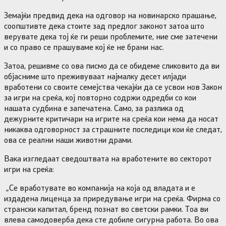
Земајќи предвид дека на одговор на новинарско прашање,
соопштивте дека стоите зад предлог законот затоа што
верувате дека тој ќе ги реши проблемите, ние сме затечени
и со право се прашуваме кој ќе не брани нас.
Затоа, решивме со ова писмо да се обидеме сликовито да ви
објасниме што преживуваат најмалку десет илјади
вработени со своите семејства чекајќи да се усвои нов Закон
за игри на среќа, кој повторно содржи одредби со кои
нашата судбина е запечатена. Само, за разлика од
дежурните критичари на игрите на среќа кои нема да носат
никаква одговорност за страшните последици кои ќе следат,
ова се реални наши животни драми.
Вака изгледаат сведоштвата на вработените во секторот
игри на среќа:
„Се вработувате во компанија на која од владата и е
издадена лиценца за приредување игри на среќа. Фирма со
странски капитал, бренд познат во светски рамки. Тоа ви
влева самодоверба дека сте добиле сигурна работа. Во ова