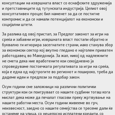
консултации на извршната власт со еснафските здруженија
и претставниците од тутунската индустрија. Целиот овој
консултативен процес бил наменет за да се постигне
компромис и да се намали потенцијалот на економски и
социјални штети.
За разлика од овој пристап, за Предлог законот за игри на
среќа и забавни игри, извршната власт постапи обратно и
буквално ги игнорира засегнатите страни, иако станува збор
за економски сектор кој вкупно гледано е најголем приватен
работодавец во Македонија. За жал, никој од надлежните
не смета дека ние вработените кои секојдневно ја
спроведуваме постоечката регулативата за игри на среќа,
која е една од најстрогите во регионот и пошироко, треба да
дадеме идеи и предлози за подобар закон.
Осум години сме заложници на различни политички
структури кои си поигруваат со нашите судбини тогаш кога
мислат дека може да печалат гласови преку жртвување на
нашите работни места. Осум години живееме во грч,
неизвесност, заедно со нашите семејства се тресеме дали ќе
останеме на улица, со нецелосно исплатени кредити, со