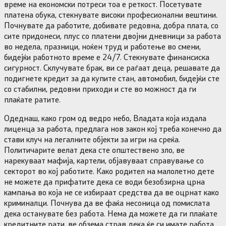
време на економски потреси тоа е реткост. Посетувате
платена обука, стекнувате високи професионални вештини.
Почнувате да работите, добивате редовна, добра плата, со
сите придонеси, плус со платени двојни дневници за работа
во недела, празници, ноќен труд и работење во смени,
бидејќи работното време е 24/7. Стекнувате финансиска
сигурност. Склучувате брак, ви се раѓаат деца, решавате да
подигнете кредит за да купите стан, автомобил, бидејќи сте
со стабилни, редовни приходи и сте во можност да ги
плаќате ратите.
Одеднаш, како гром од ведро небо, Владата која издала
лиценца за работа, предлага нов закон кој треба конечно да
стави клуч на легалните објекти за игри на среќа.
Политичарите велат дека сте општествено зло, ве
нарекуваат мафија, картели, објавуваат справување со
секторот во кој работите. Како родител на малолетно дете
не можете да прифатите дека се води безобзирна црна
кампања во која не се избираат средства да ве оцрнат како
криминалци. Почнува да ве фаќа несоница од помислата
дека останувате без работа. Нема да можете да ги плаќате
кредитните рати, ве обзема страв дека ќе си имате работа