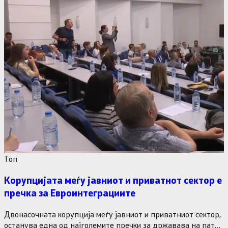
Tоп
Корупцијата меѓу јавниот и приватнот сектор е
пречка за Евроинтеграциите
Двонасочната корупција меѓу јавниот и приватниот сектор,
останува една од најголемите пречки за државава на патот