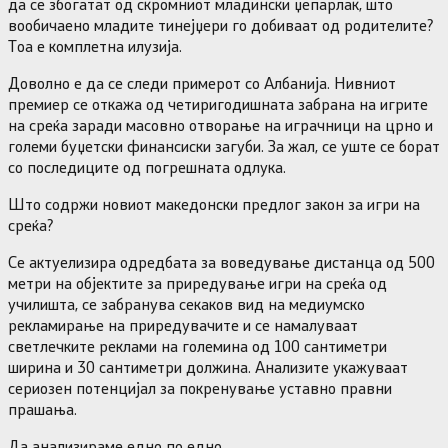
да се збогатат од скромниот младински џепарлак, што
вообичаено младите тинејџери го добиваат од родителите?
Тоа е комплетна илузија.
Доволно е да се следи примерот со Албанија. Нивниот
премиер се откажа од четиригодишната забрана на игрите
на среќа заради масовно отворање на играчници на црно и
големи буџетски финансиски загуби. За жал, се уште се борат
со последиците од погрешната одлука.
Што содржи новиот македонски предлог закон за игри на
среќа?
Се актуелизира одредбата за воведување дистанца од 500
метри на објектите за приредување игри на среќа од
училишта, се забранува секаков вид на медиумско
рекламирање на приредувачите и се намалуваат
светлечките реклами на големина од 100 сантиметри
ширина и 30 сантиметри должина. Анализите укажуваат
сериозен потенцијал за покренување уставно правни
прашања.
Да анализираме едно по едно.