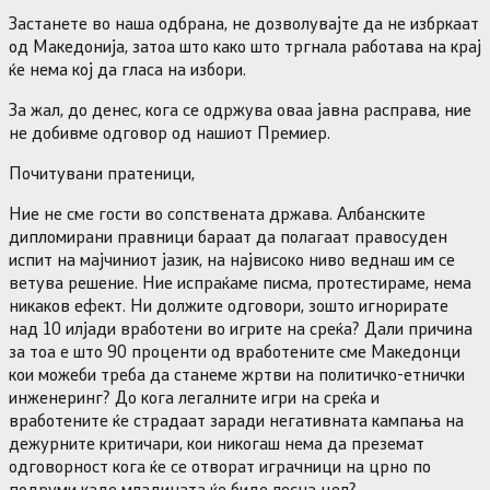
Застанете во наша одбрана, не дозволувајте да не избркаат
од Македонија, затоа што како што тргнала работава на крај
ќе нема кој да гласа на избори.
За жал, до денес, кога се одржува оваа јавна расправа, ние
не добивме одговор од нашиот Премиер.
Почитувани пратеници,
Ние не сме гости во сопствената држава. Албанските
дипломирани правници бараат да полагаат правосуден
испит на мајчиниот јазик, на највисоко ниво веднаш им се
ветува решение. Ние испраќаме писма, протестираме, нема
никаков ефект. Ни должите одговори, зошто игнорирате
над 10 илјади вработени во игрите на среќа? Дали причина
за тоа е што 90 проценти од вработените сме Македонци
кои можеби треба да станеме жртви на политичко-етнички
инженеринг? До кога легалните игри на среќа и
вработените ќе страдаат заради негативната кампања на
дежурните критичари, кои никогаш нема да преземат
одговорност кога ќе се отворат играчници на црно по
подруми каде младината ќе биде лесна цел?