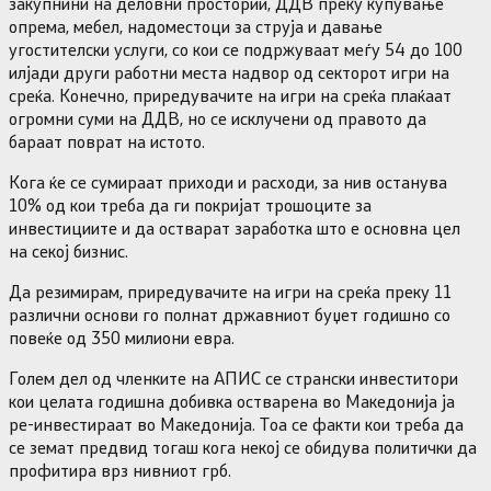
закупнини на деловни простории, ДДВ преку купување
опрема, мебел, надоместоци за струја и давање
угостителски услуги, со кои се подржуваат меѓу 54 до 100
илјади други работни места надвор од секторот игри на
среќа. Конечно, приредувачите на игри на среќа плаќаат
огромни суми на ДДВ, но се исклучени од правото да
бараат поврат на истото.
Кога ќе се сумираат приходи и расходи, за нив останува
10% од кои треба да ги покријат трошоците за
инвестициите и да остварат заработка што е основна цел
на секој бизнис.
Да резимирам, приредувачите на игри на среќа преку 11
различни основи го полнат државниот буџет годишно со
повеќе од 350 милиони евра.
Голем дел од членките на АПИС се странски инвеститори
кои целата годишна добивка остварена во Македонија ја
ре-инвестираат во Македонија. Тоа се факти кои треба да
се земат предвид тогаш кога некој се обидува политички да
профитира врз нивниот грб.