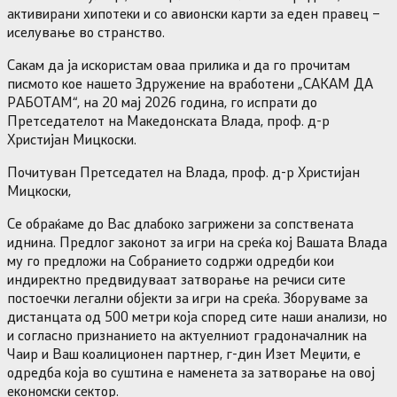
активирани хипотеки и со авионски карти за еден правец –
иселување во странство.
Сакам да ја искористам оваа прилика и да го прочитам
писмото кое нашето Здружение на вработени „САКАМ ДА
РАБОТАМ“, на 20 мај 2026 година, го испрати до
Претседателот на Македонската Влада, проф. д-р
Христијан Мицкоски.
Почитуван Претседател на Влада, проф. д-р Христијан
Мицкоски,
Се обраќаме до Вас длабоко загрижени за сопствената
иднина. Предлог законот за игри на среќа кој Вашата Влада
му го предложи на Собранието содржи одредби кои
индиректно предвидуваат затворање на речиси сите
постоечки легални објекти за игри на среќа. Зборуваме за
дистанцата од 500 метри која според сите наши анализи, но
и согласно признанието на актуелниот градоначалник на
Чаир и Ваш коалиционен партнер, г-дин Изет Меџити, е
одредба која во суштина е наменета за затворање на овој
економски сектор.