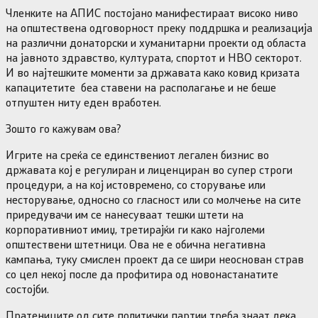
Членките на АПИС постојано манифестираат високо ниво
на општествена одговорност преку поддршка и реализација
на различни донаторски и хуманитарни проекти од областа
на јавното здравство, културата, спортот и НВО секторот.
И во најтешките моменти за државата како ковид кризата
капацитетите беа ставени на располагање и не беше
отпуштен ниту еден вработен.
Зошто го кажувам ова?
Игрите на среќа се единствениот легален бизнис во
државата кој е регулиран и лиценциран во супер строги
процедури, а на кој истовремено, со сторување или
несторување, односно со гласност или со молчење на сите
приредувачи им се нанесуваат тешки штети на
корпоративниот имиџ, третирајќи ги како најголеми
општествени штетници. Ова не е обична негативна
кампања, туку смислен проект да се шири неоснован страв
со цел некој после да профитира од новонастанатите
состојби.
Пратениците од сите политички партии треба знаат дека