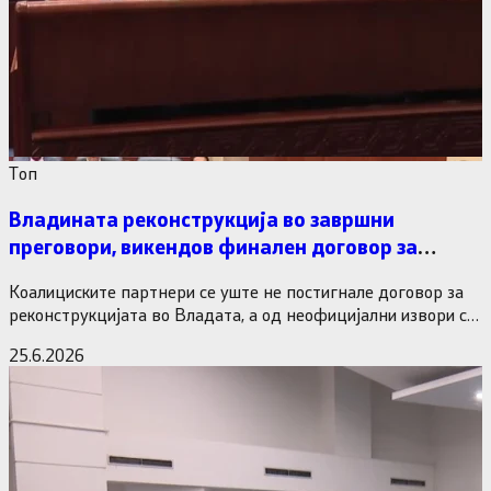
Tоп
Владината реконструкција во завршни
преговори, викендов финален договор за
министерските рокади
Коалициските партнери се уште не постигнале договор за
реконструкцијата во Владата, а од неофицијални извори се
дознава дека…
25.6.2026