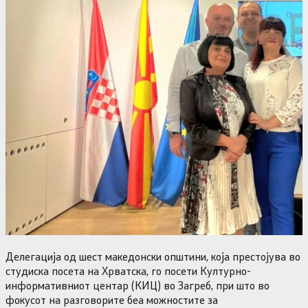
Делегација од шест македонски општини, која престојува во
студиска посета на Хрватска, го посети Културно-
информативниот центар (КИЦ) во Загреб, при што во
фокусот на разговорите беа можностите за