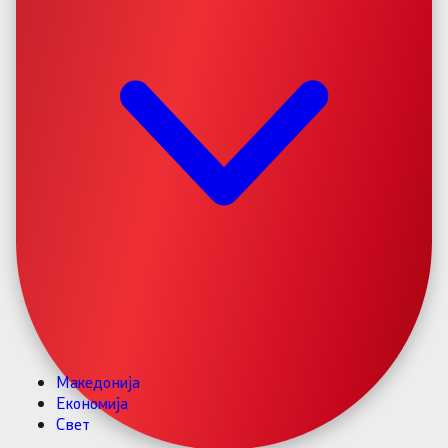
Македонија
Економија
Свет