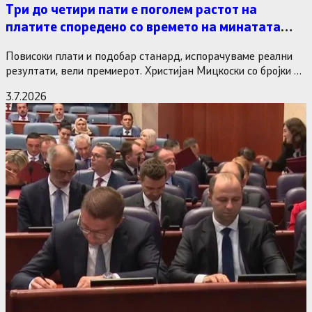
Три до четири пати е поголем растот на
платите споредено со времето на минатата
власт
Повисоки плати и подобар станард, испорачуваме реални
резултати, вели премиерот. Христијан Мицкоски со бројки и
статистика одговори на…
3.7.2026