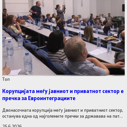
Tоп
Корупцијата меѓу јавниот и приватнот сектор е
пречка за Евроинтеграциите
Двонасочната корупција меѓу јавниот и приватниот сектор,
останува една од најголемите пречки за државава на патот
кон Европската…
25.6.2026