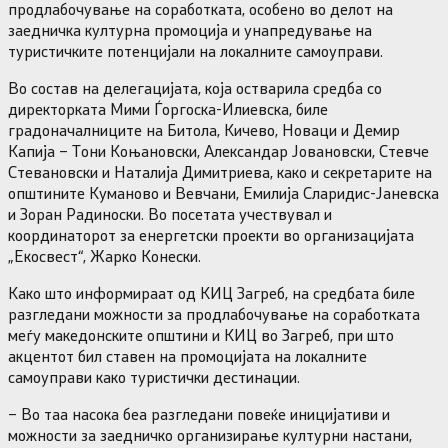
продлабочување на соработката, особено во делот на
заедничка културна промоција и унапредување на
туристичките потенцијали на локалните самоуправи.
Во состав на делегацијата, која остварила средба со
директорката Мими Ѓоргоска-Илиевска, биле
градоначалниците на Битола, Кичево, Новаци и Демир
Капија – Тони Коњановски, Александар Јовановски, Стевче
Стевановски и Наталија Димитриева, како и секретарите на
општините Куманово и Вевчани, Емилија Сларидис-Јаневска
и Зоран Радиноски. Во посетата учествувал и
координаторот за енергетски проекти во организацијата
„Екосвест“, Жарко Конески.
Како што информираат од КИЦ Загреб, на средбата биле
разгледани можности за продлабочување на соработката
меѓу македонските општини и КИЦ во Загреб, при што
акцентот бил ставен на промоцијата на локалните
самоуправи како туристички дестинации.
– Во таа насока беа разгледани повеќе иницијативи и
можности за заедничко организирање културни настани,