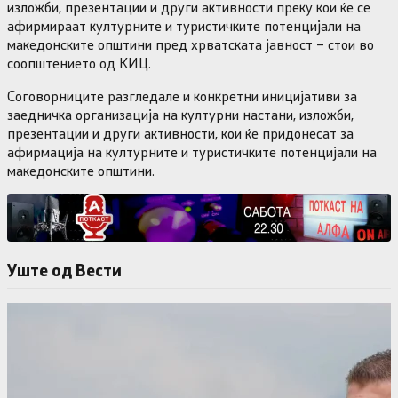
изложби, презентации и други активности преку кои ќе се
афирмираат културните и туристичките потенцијали на
македонските општини пред хрватската јавност – стои во
соопштението од КИЦ.
Соговорниците разгледале и конкретни иницијативи за
заедничка организација на културни настани, изложби,
презентации и други активности, кои ќе придонесат за
афирмација на културните и туристичките потенцијали на
македонските општини.
Уште од Вести