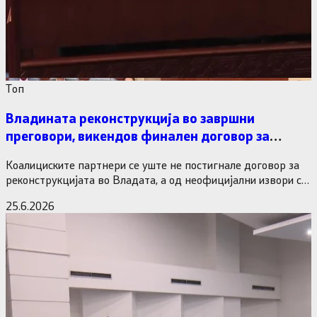
Tоп
Владината реконструкција во завршни
преговори, викендов финален договор за
министерските рокади
Коалициските партнери се уште не постигнале договор за
реконструкцијата во Владата, а од неофицијални извори се
дознава дека…
25.6.2026