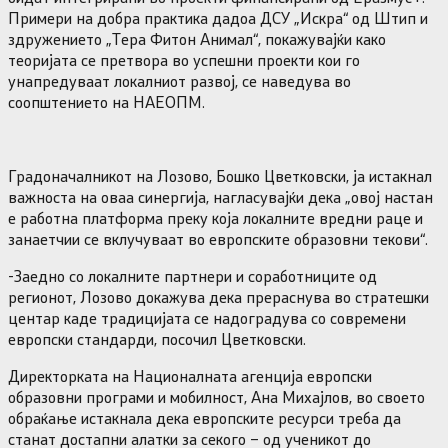
Примери на добра практика дадоа ДСУ „Искра“ од Штип и
здружението „Тера Фитон Анимал“, покажувајќи како
теоријата се претвора во успешни проекти кои го
унапредуваат локалниот развој, се наведува во
соопштението на НАЕОПМ.
Градоначалникот на Лозово, Бошко Цветковски, ја истакнал
важноста на оваа синергија, нагласувајќи дека „овој настан
е работна платформа преку која локалните вредни раце и
занаетчии се вклучуваат во европските образовни текови“.
-Заедно со локалните партнери и соработниците од
регионот, Лозово докажува дека прераснува во стратешки
центар каде традицијата се надоградува со современи
европски стандарди, посочил Цветковски.
Директорката на Националната агенција европски
образовни програми и мобилност, Ана Михајлов, во своето
обраќање истакнала дека европските ресурси треба да
станат достапни алатки за секого – од ученикот до