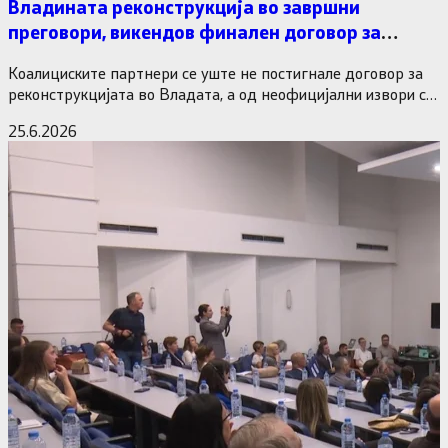
Владината реконструкција во завршни
преговори, викендов финален договор за
министерските рокади
Коалициските партнери се уште не постигнале договор за
реконструкцијата во Владата, а од неофицијални извори се
дознава дека…
25.6.2026