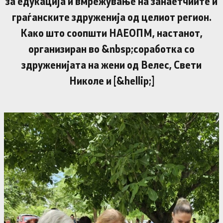
за едукација и вмрежување на занаетчиите и
граѓанските здруженија од целиот регион.
Како што соопшти НАЕОПМ, настанот,
организиран во &nbsp;соработка со
здруженијата на жени од Велес, Свети
Николе и [&hellip;]