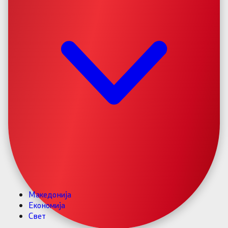
Македонија
Економија
Свет