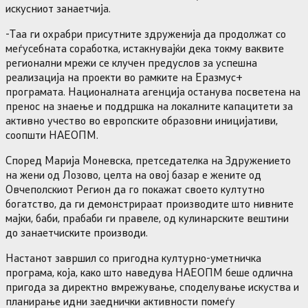
искусниот занаетчија.
-Таа ги охрабри присутните здруженија да продолжат со
меѓусебната соработка, истакнувајќи дека токму ваквите
регионални мрежи се клучен предуслов за успешна
реализација на проекти во рамките на Еразмус+
програмата. Националната агенција останува посветена на
пренос на знаење и поддршка на локалните капацитети за
активно учество во европските образовни иницијативи,
соопшти НАЕОПМ.
Според Марија Моневска, претседателка на Здружението
на жени од Лозово, целта на овој базар е жените од
Овчеполскиот Регион да го покажат своето култутно
богатство, да ги демонстрираат производите што нивните
мајки, баби, прабаби ги правеле, од кулинарските вештини
до занаетчиските производи.
Настанот завршил со пригодна културно-уметничка
програма, која, како што наведува НАЕОПМ беше одлична
пригода за директно вмрежување, споделување искуства и
планирање идни заеднички активности помеѓу