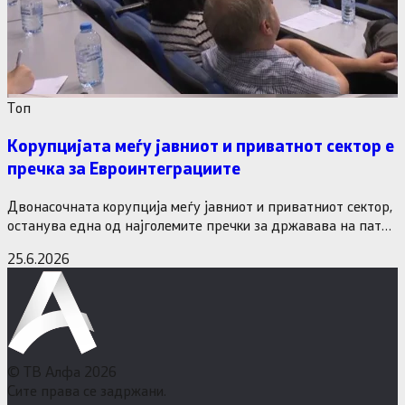
Tоп
Корупцијата меѓу јавниот и приватнот сектор е
пречка за Евроинтеграциите
Двонасочната корупција меѓу јавниот и приватниот сектор,
останува една од најголемите пречки за државава на патот
кон Европската…
25.6.2026
© ТВ Алфа 2026
Сите права се задржани.