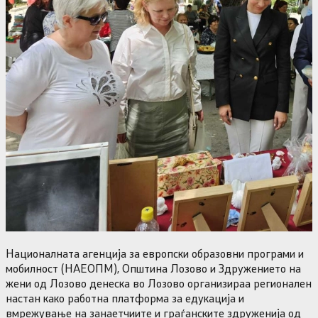
Националната агенција за европски образовни програми и
мобилност (НАЕОПМ), Општина Лозово и Здружението на
жени од Лозово денеска во Лозово организираа регионален
настан како работна платформа за едукација и
вмрежување на занаетчиите и граѓанските здруженија од