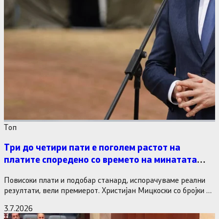
Tоп
Три до четири пати е поголем растот на
платите споредено со времето на минатата
власт
Повисоки плати и подобар станард, испорачуваме реални
резултати, вели премиерот. Христијан Мицкоски со бројки и
статистика одговори на…
3.7.2026