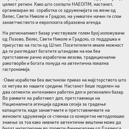
целиот регион. Како што соопшти НАЕОПМ, настанот,
организиран во соработка со здруженијата на жени од
Велес, Свети Николе и Градско, на уникатен начин ги спои
занаетчиството и европската образовна агенда.
На регионалниот базар учествувале голем број изложувачи
од Лозово, Велес, Свети Николе и Градско, со поддршка и
присуство на гости од Штип. Посетителите имале можност
да ги разгледаат богатите штандови на кои беа
претставени рачно изработени везови, традиционални
ракотворби и богата понуда на автентична локална
гастрономија.
-Овие изработки беа вистински приказ на мајсторството што
се негува во нашите средини. Настанот беше поделен на
два сегменти: интензивен работен дел и регионален базар.
Во рамките на работниот дел, претставници на
Националната агенција одржаа сесија за градење
капацитети, каде занаетчиите и претставничките на
женските здруженија се стекнаа со конкретно методолошко
знаење за тоа како нивните автентични вештини може да
бидат интегрирани во проекти финансирани од Еразмус+.