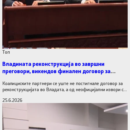
Tоп
Владината реконструкција во завршни
преговори, викендов финален договор за
министерските рокади
Коалициските партнери се уште не постигнале договор за
реконструкцијата во Владата, а од неофицијални извори се
дознава дека…
25.6.2026