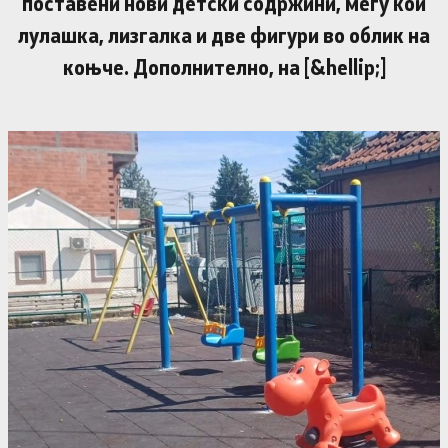
поставени нови детски содржини, меѓу кои
лулашка, лизгалка и две фигури во облик на
коњче. Дополнително, на [&hellip;]