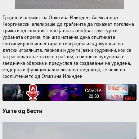
Градоначалникот на Општина Илинден, Александар
Георгиевски, апелираше до граѓаните да покажат поголема
грижа и одговорност кон јавната инфраструктура и
урбаната опрема, при што истакна дека општината
континуирано инвестира во изградба и одржување на
детски игралишта, паркови и други јавни содржини, кои се
на располагање за сите граѓани, а нивното чувување е
заедничка обврска и предуслов за создавање на уредена,
модерна и функционална локална заедница, се вели во
соопштението од Општина Илинден.
Уште од Вести