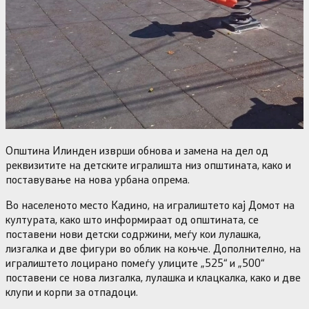
Општина Илинден изврши обнова и замена на дел од
реквизитите на детските игралишта низ општината, како и
поставување на нова урбана опрема.
Во населеното место Кадино, на игралиштето кај Домот на
културата, како што информираат од општината, се
поставени нови детски содржини, меѓу кои лулашка,
лизгалка и две фигури во облик на коњче. Дополнително, на
игралиштето лоцирано помеѓу улиците „525“ и „500“
поставени се нова лизгалка, лулашка и клацкалка, како и две
клупи и корпи за отпадоци.