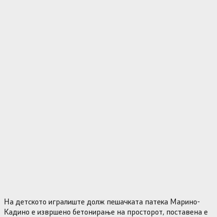
На детското игралиште долж пешачката патека Марино-
Кадино е извршено бетонирање на просторот, поставена е