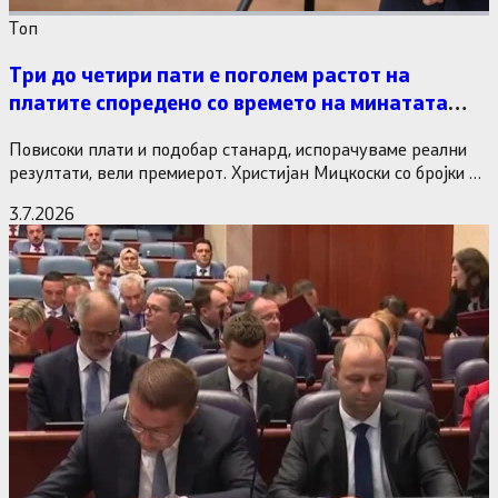
Tоп
Три до четири пати е поголем растот на
платите споредено со времето на минатата
власт
Повисоки плати и подобар станард, испорачуваме реални
резултати, вели премиерот. Христијан Мицкоски со бројки и
статистика одговори на…
3.7.2026