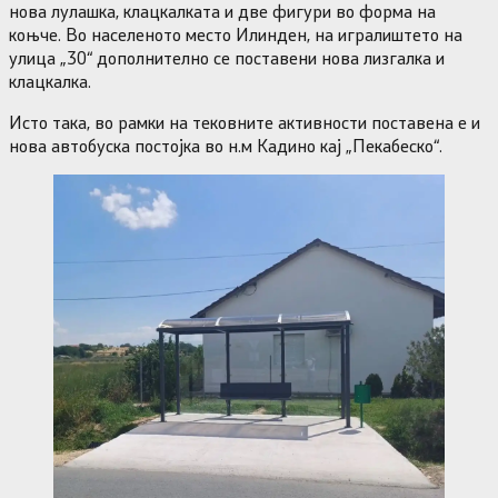
нова лулашка, клацкалката и две фигури во форма на
коњче. Во населеното место Илинден, на игралиштето на
улица „30“ дополнително се поставени нова лизгалка и
клацкалка.
Исто така, во рамки на тековните активности поставена е и
нова автобуска постојка во н.м Кадино кај „Пекабеско“.