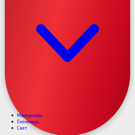
Македонија
Економија
Свет