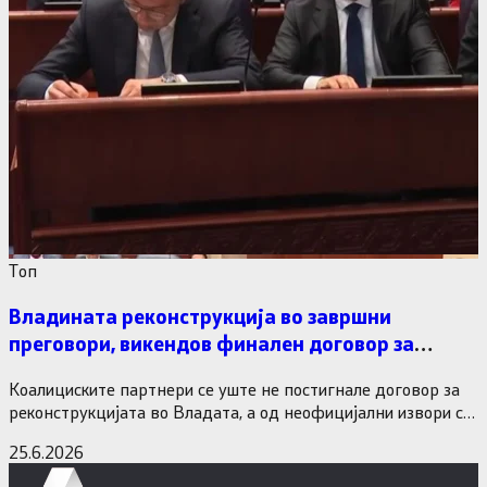
Tоп
Владината реконструкција во завршни
преговори, викендов финален договор за
министерските рокади
Коалициските партнери се уште не постигнале договор за
реконструкцијата во Владата, а од неофицијални извори се
дознава дека…
25.6.2026