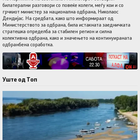
билатерални разговори со повеќе колеги, меѓу кои и со
грчкиот министер за национална одбрана, Николаос
Дендијас. На средбата, како што информираат од
Министерството за одбрана, била истакната заедничката
стратешка определба за стабилен регион и силна
колективна одбрана, како и значењето на континуираната
одбранбена соработка.
Уште од Tоп