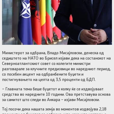
Министерот за одбрана, Владо Мисајловски, денеска од
седиштето на НАТО во Брисел изјави дека на состанокот на
Северноатлантскиот совет со колегите министри
разговарале за клучните предизвици во наредниот период,
со посебен акцент на одбранбените буџети и
постигнувањето на целта од 3,5 проценти од БДП.
– Главната тема беше буџетот и колку ќе се издвојуваат
средства во наредните 10 години. Ова претставува основа
за самитот што следи во Анкара – изјави Мисајловски.
Тој посочи дека нашата земја во моментов издвојува 2,18