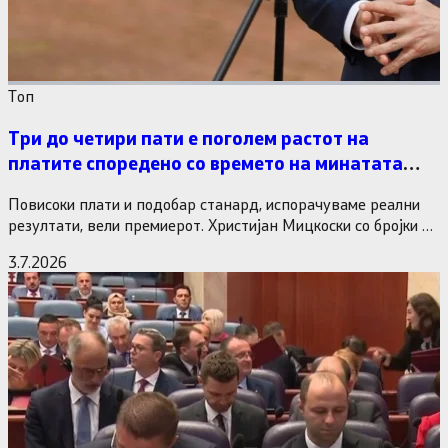
Tоп
Три до четири пати е поголем растот на
платите споредено со времето на минатата
власт
Повисоки плати и подобар станард, испорачуваме реални
резултати, вели премиерот. Христијан Мицкоски со бројки и
статистика одговори на…
3.7.2026