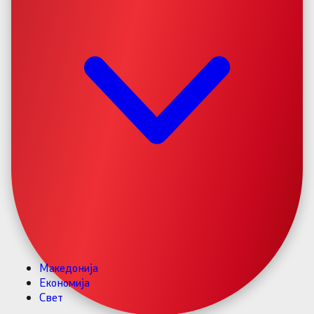
Македонија
Економија
Свет