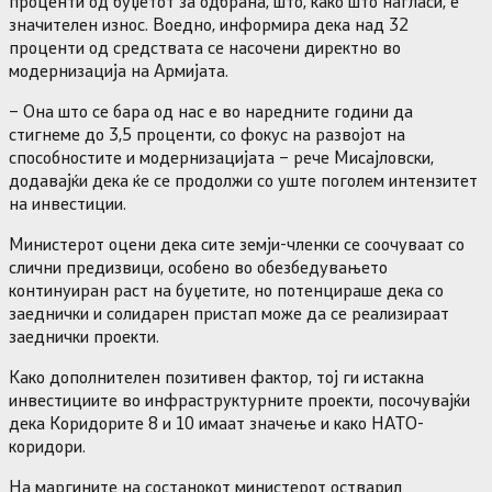
проценти од буџетот за одбрана, што, како што нагласи, е
значителен износ. Воедно, информира дека над 32
проценти од средствата се насочени директно во
модернизација на Армијата.
– Она што се бара од нас е во наредните години да
стигнеме до 3,5 проценти, со фокус на развојот на
способностите и модернизацијата – рече Мисајловски,
додавајќи дека ќе се продолжи со уште поголем интензитет
на инвестиции.
Министерот оцени дека сите земји-членки се соочуваат со
слични предизвици, особено во обезбедувањето
континуиран раст на буџетите, но потенцираше дека со
заеднички и солидарен пристап може да се реализираат
заеднички проекти.
Како дополнителен позитивен фактор, тој ги истакна
инвестициите во инфраструктурните проекти, посочувајќи
дека Коридорите 8 и 10 имаат значење и како НАТО-
коридори.
На маргините на состанокот министерот остварил