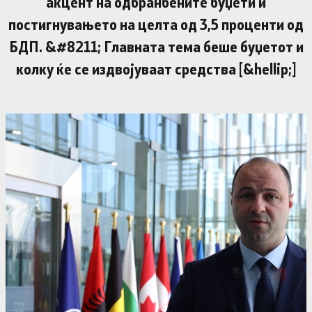
акцент на одбранбените буџети и
постигнувањето на целта од 3,5 проценти од
БДП. &#8211; Главната тема беше буџетот и
колку ќе се издвојуваат средства [&hellip;]