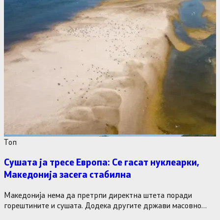
Tоп
Сушата ја тресе Европа: Се гасат нуклеарки,
Македонија засега стабилна
Македонија нема да претрпи директна штета поради
горештините и сушата. Додека другите држави масовно
исклучуваат нуклеарки и излегоа…