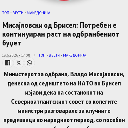
TОП
•
ВЕСТИ
•
МАКЕДОНИЈА
Мисајловски од Брисел: Потребен е
континуиран раст на одбранбениот
буџет
18.6.2026 • 17:08
/
TОП
•
ВЕСТИ
•
МАКЕДОНИЈА
Министерот за одбрана, Владо Мисајловски,
денеска од седиштето на НАТО во Брисел
изјави дека на состанокот на
Северноатлантскиот совет со колегите
министри разговарале за клучните
предизвици во наредниот период, со посебен