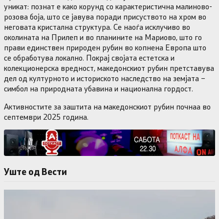
уникат: познат е како корунд со карактеристична малиново-
розова боја, што се јавува поради присуството на хром во
неговата кристална структура. Се наоѓа исклучиво во
околината на Прилеп и во планините на Мариово, што го
прави единствен природен рубин во копнена Европа што
се обработува локално. Покрај својата естетска и
колекционерска вредност, македонскиот рубин претставува
дел од културното и историското наследство на земјата –
симбол на природната убавина и национална гордост.
Активностите за заштита на македонскиот рубин почнаа во
септември 2025 година.
Уште од Вести