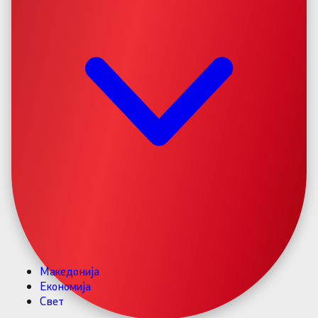
Македонија
Економија
Свет