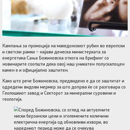
Кампања за промоција на македонскиот рубин во европски
и светски рамки – најави денеска министерката за
енергетика Сања Божиновска откога на брифинг со
новинарите соопшти дека овој наш уникатен полускапоцен
камен е и официјално заштитен.
Како што рече Божиновска, предвидено е да се заштитат и
одредени видови мермер за што допрва ќе се разговара со
Геолошкиот завод и Секторот за минерални суровини и
геологија.