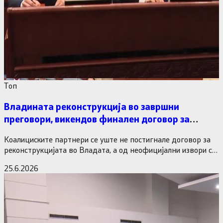
Tоп
Владината реконструкција во завршни
преговори, викендов финален договор за
министерските рокади
Коалициските партнери се уште не постигнале договор за
реконструкцијата во Владата, а од неофицијални извори се
дознава дека…
25.6.2026