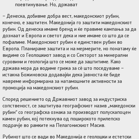
– Денеска, добивме добра вест, македонскиот рубин,
конечно, е заштитен. Македонија го заштити македонскиот
рубин. Од денеска имаме бренд и ќе правиме кампања за да
дознаат и Европа и светот дека и ние имаме со што да се
пофалиме. Македонскиот рубин е единствен рубин во
Европа. Планираме заштита и на мермерите, но понатаму ќе
видиме со Геолошкиот завод и со Секторот за минерални
суровини и геологија што се може да заштитиме. Како
држава мора да водиме грижа за сè што поседуваме –
истакна Божиновска додавајќи дека јавноста ќе биде
навреме информирана за натамошните активности за
промоција на македонскиот рубин.
Според решението од Државниот завод за индустриска
сопственост, се заштитува географскиот назив „македонски
рубин“ со географска ознака за производот полускапоцен
камен рубин, кој потекнува од поширокото прилепско
подрачје во рамките на Пелагонискиот Масив.
Рубинот што се вади во Македонија е геолошки и естетски