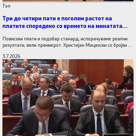
Tоп
Три до четири пати е поголем растот на
платите споредено со времето на минатата
власт
Повисоки плати и подобар станард, испорачуваме реални
резултати, вели премиерот. Христијан Мицкоски со бројки и
статистика одговори на…
3.7.2026