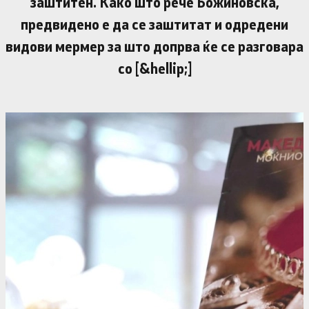
заштитен. Како што рече Божиновска,
предвидено е да се заштитат и одредени
видови мермер за што допрва ќе се разговара
со [&hellip;]