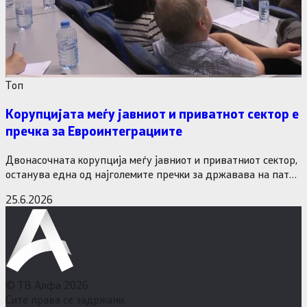
Tоп
Корупцијата меѓу јавниот и приватнот сектор е
пречка за Евроинтеграциите
Двонасочната корупција меѓу јавниот и приватниот сектор,
останува една од најголемите пречки за државава на патот
кон Европската…
25.6.2026
© ТВ Алфа 2026
Сите права се задржани.