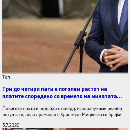
Tоп
Три до четири пати е поголем растот на
платите споредено со времето на минатата
власт
Повисоки плати и подобар станард, испорачуваме реални
резултати, вели премиерот. Христијан Мицкоски со бројки и
статистика одговори на…
3.7.2026