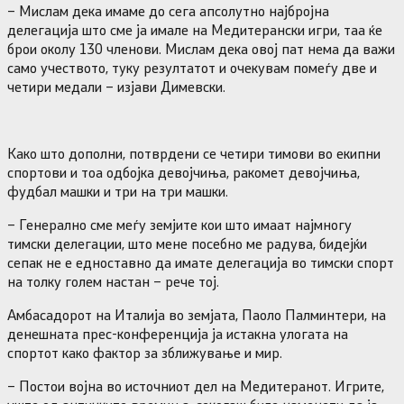
– Мислам дека имаме до сега апсолутно најбројна
делегација што сме ја имале на Медитерански игри, таа ќе
брои околу 130 членови. Мислам дека овој пат нема да важи
само учеството, туку резултатот и очекувам помеѓу две и
четири медали – изјави Димевски.
Како што дополни, потврдени се четири тимови во екипни
спортови и тоа одбојка девојчиња, ракомет девојчиња,
фудбал машки и три на три машки.
– Генерално сме меѓу земјите кои што имаат најмногу
тимски делегации, што мене посебно ме радува, бидејќи
сепак не е едноставно да имате делегација во тимски спорт
на толку голем настан – рече тој.
Амбасадорот на Италија во земјата, Паоло Палминтери, на
денешната прес-конференција ја истакна улогата на
спортот како фактор за зближување и мир.
– Постои војна во источниот дел на Медитеранот. Игрите,