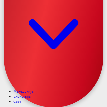
Македонија
Економија
Свет