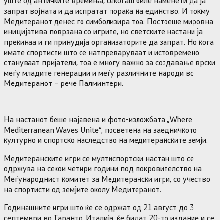
уште од античките времиња, секогаш биле наменети да ја
запрат војната и да испратат порака на единство. И токму
Медитеранот денес го симболизира тоа. Постоеше мировна
иницијатива поврзана со игрите, но светските настани ја
прекинаа и ги принудија организаторите да запрат. Но кога
имате спортисти што се натпреваруваат и истовремено
стануваат пријатели, тоа е многу важно за создавање врски
меѓу младите генерации и меѓу различните народи во
Медитеранот – рече Палминтери.
На настанот беше најавена и фото-изложбата „Where
Mediterranean Waves Unite“, посветена на заедничкото
културно и спортско наследство на медитеранските земји.
Медитеранските игри се мултиспортски настан што се
одржува на секои четири години под покровителство на
Меѓународниот комитет за Медитерански игри, со учество
на спортисти од земјите околу Медитеранот.
Годинашните игри што ќе се одржат од 21 август до 3
септември во Таранто, Италија, ќе бидат 20-то издание и се