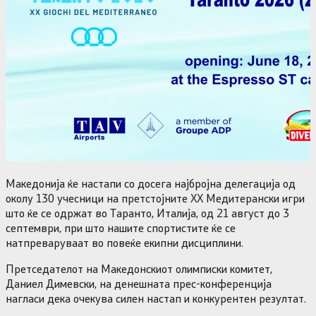
Македонија ќе настапи со досега најбројна делегација од
околу 130 учесници на претстојните XX Медитерански игри
што ќе се одржат во Таранто, Италија, од 21 август до 3
септември, при што нашите спортистите ќе се
натпреваруваат во повеќе екипни дисциплини.
Претседателот на Македонскиот олимписки комитет,
Даниел Димевски, на денешната прес-конференција
нагласи дека очекува силен настап и конкурентен резултат.