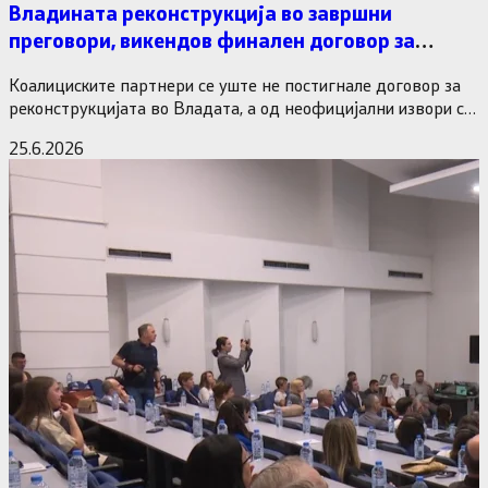
Владината реконструкција во завршни
преговори, викендов финален договор за
министерските рокади
Коалициските партнери се уште не постигнале договор за
реконструкцијата во Владата, а од неофицијални извори се
дознава дека…
25.6.2026