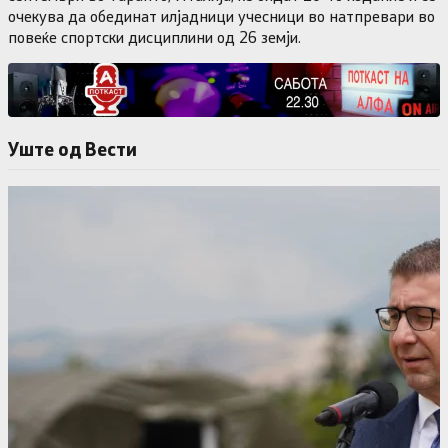
очекува да обединат илјадници учесници во натпревари во
повеќе спортски дисциплини од 26 земји.
Уште од Вести