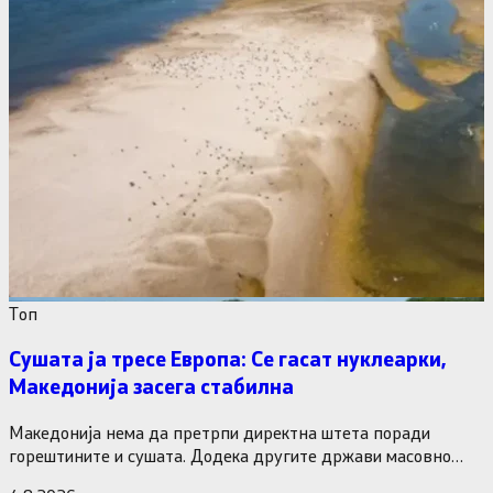
Tоп
Сушата ја тресе Европа: Се гасат нуклеарки,
Македонија засега стабилна
Македонија нема да претрпи директна штета поради
горештините и сушата. Додека другите држави масовно
исклучуваат нуклеарки и излегоа…