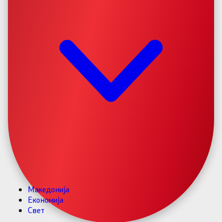
Македонија
Економија
Свет