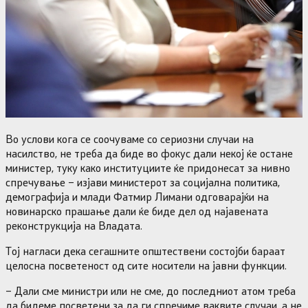
Во услови кога се соочуваме со сериозни случаи на
насилство, не треба да биде во фокус дали некој ќе остане
министер, туку како институциите ќе придонесат за нивно
спречување – изјави министерот за социјална политика,
демографија и млади Фатмир Лимани одговарајќи на
новинарско прашање дали ќе биде дел од најавената
реконструкција на Владата.
Тој нагласи дека сегашните општествени состојби бараат
целосна посветеност од сите носители на јавни функции.
– Дали сме министри или не сме, до последниот атом треба
да бидеме посветени за да ги спречиме ваквите случаи, а не