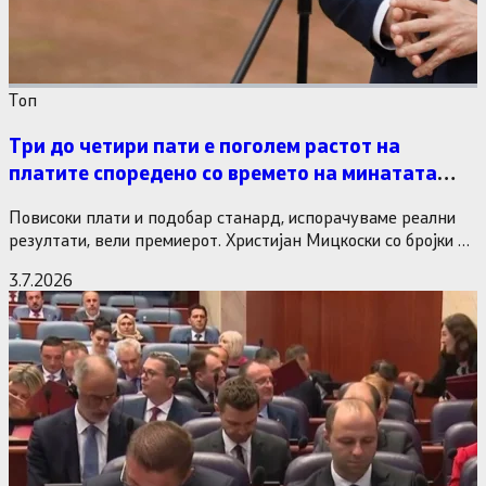
Tоп
Три до четири пати е поголем растот на
платите споредено со времето на минатата
власт
Повисоки плати и подобар станард, испорачуваме реални
резултати, вели премиерот. Христијан Мицкоски со бројки и
статистика одговори на…
3.7.2026