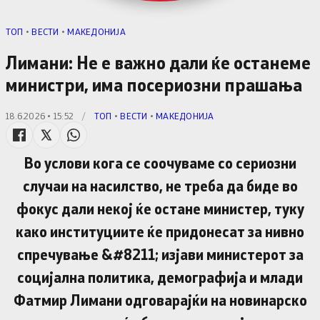
TОП
•
ВЕСТИ
•
МАКЕДОНИЈА
Лимани: Не е важно дали ќе останеме
министри, има посериозни прашања
18.6.2026 • 15:52
/
TОП
•
ВЕСТИ
•
МАКЕДОНИЈА
Во услови кога се соочуваме со сериозни
случаи на насилство, не треба да биде во
фокус дали некој ќе остане министер, туку
како институциите ќе придонесат за нивно
спречување &#8211; изјави министерот за
социјална политика, демографија и млади
Фатмир Лимани одговарајќи на новинарско