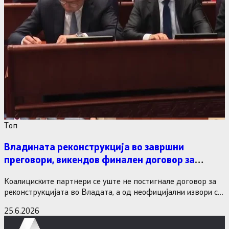
Tоп
Владината реконструкција во завршни
преговори, викендов финален договор за
министерските рокади
Коалициските партнери се уште не постигнале договор за
реконструкцијата во Владата, а од неофицијални извори се
дознава дека…
25.6.2026