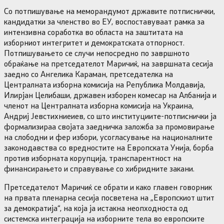
Со потпишување на меморандумот државите потписнички,
кандидатки за членство во ЕУ, воспоставуваат рамка за
интензивна соработка во областа на заштитата на
изборниот интегритет и демократската отпорност.
Потпишувањето се случи непосредно по завршното
обраќање на претседателот Маричиќ, на завршната сесија
заедно со Ангелика Караман, претседателка на
Централната изборна комисија на Република Молдавија,
Илирјан Целибаши, државен изборен комесар на Албанија и
членот на Централната изборна комисија на Украина,
Андриј Јевстихниеиев, со што институциите-потписнички ја
формализираа својата заедничка заложба за промовирање
на слободни и фер избори, усогласување на националните
законодавства со вредностите на Европската Унија, борба
против изборната корупција, транспарентност на
финансирањето и справување со хибридните закани.
Претседателот Маричиќ се обрати и како главен говорник
на првата пленарна сесија посветена на „Европскиот штит
за демократија“, на која ја истакна неопходноста од
системска интеграција на изборните тела во европските