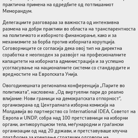
практична примена на одредбите од потпишаниот
Меморандум.
Делегациите разговараа за важноста од интензивна
размена на добри практики во областа на транспарентноста
на политичкото и изборното финансирање, како и за
механизмите за борба против изборната корупција.
Соговорниците се согласија дека овој тип на директна
соработка е неопходен за развојот на професионалните
капацитети на изборната администрација и за успешно
усогласување на националните системи со стандардите и
вредностите на Европската Унија.
Овогодинешната регионална конференција „Парите во
политиката“, насловена: „Од виртуелни пари до реално
влијание: Нови граници на демократската отпорност“,
организирана од Централната изборна комисија на
Молдавија во партнерство со International IDEA, Советот на
Европа и UNDP, собра над 100 претставници на изборни
органи, антикорупциски тела, меѓународни и граѓански
организации од над 20 држави, и претставуваше клучна
платформа за креирање стратешки одговори на