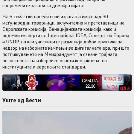
современите закани за демократијата.
На 6 тематски панели свои излагања имаа над 30
меѓународни говорници, вклучително и претставници на
Европската комисија, Венецијанската комисија, како и
водечки експерти од International IDEA, Советот на Европа
и UNDP, на кои учесниците разменија добри практики за
надзор на изборните кампањи во дигиталната ера, при што
потпишувањето на Меморандумот ја означи трајната
посветеност на изборните власти кон јакнење на
институциите и европските стандарди.
Уште од Вести