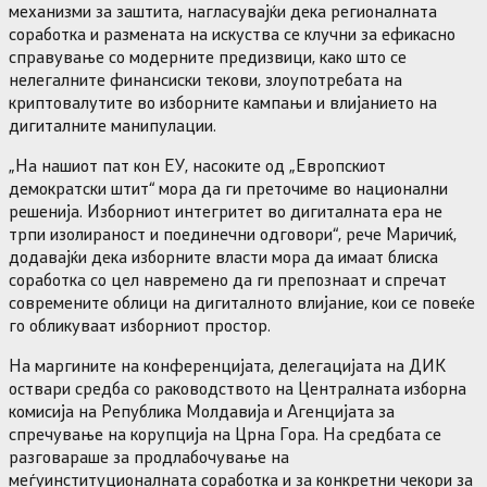
механизми за заштита, нагласувајќи дека регионалната
соработка и размената на искуства се клучни за ефикасно
справување со модерните предизвици, како што се
нелегалните финансиски текови, злоупотребата на
криптовалутите во изборните кампањи и влијанието на
дигиталните манипулации.
„На нашиот пат кон ЕУ, насоките од „Европскиот
демократски штит“ мора да ги преточиме во национални
решенија. Изборниот интегритет во дигиталната ера не
трпи изолираност и поединечни одговори“, рече Маричиќ,
додавајќи дека изборните власти мора да имаат блиска
соработка со цел навремено да ги препознаат и спречат
современите облици на дигиталното влијание, кои се повеќе
го обликуваат изборниот простор.
На маргините на конференцијата, делегацијата на ДИК
оствари средба со раководството на Централната изборна
комисија на Република Молдавија и Агенцијата за
спречување на корупција на Црна Гора. На средбата се
разговараше за продлабочување на
меѓуинституционалната соработка и за конкретни чекори за