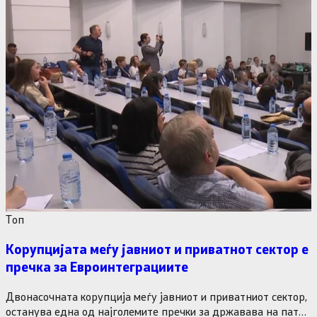
Tоп
Корупцијата меѓу јавниот и приватнот сектор е
пречка за Евроинтеграциите
Двонасочната корупција меѓу јавниот и приватниот сектор,
останува една од најголемите пречки за државава на патот