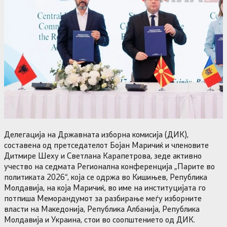
Делегација на Државната изборна комисија (ДИК),
составена од претседателот Бојан Маричиќ и членовите
Дитмире Шеху и Светлана Карапетрова, зеде активно
учество на седмата Регионална конференција „Парите во
политиката 2026“, која се одржа во Кишињев, Република
Молдавија, на која Маричиќ, во име на институцијата го
потпиша Меморандумот за разбирање меѓу изборните
власти на Македонија, Република Албанија, Република
Молдавија и Украина, стои во соопштението од ДИК.