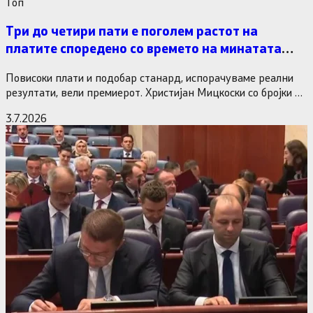
Tоп
Три до четири пати е поголем растот на
платите споредено со времето на минатата
власт
Повисоки плати и подобар станард, испорачуваме реални
резултати, вели премиерот. Христијан Мицкоски со бројки и
статистика одговори на…
3.7.2026