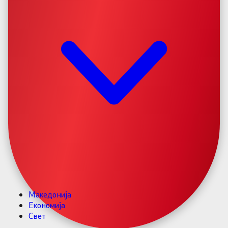
Македонија
Економија
Свет