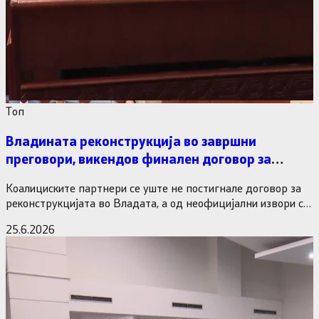
Tоп
Владината реконструкција во завршни
преговори, викендов финален договор за
министерските рокади
Коалициските партнери се уште не постигнале договор за
реконструкцијата во Владата, а од неофицијални извори се
дознава дека…
25.6.2026