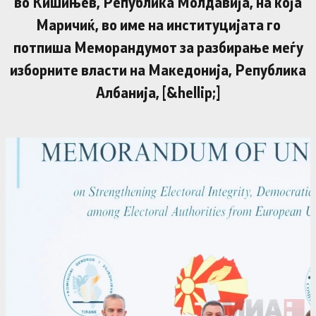
во Кишињев, Република Молдавија, на која
Маричиќ, во име на институцијата го
потпиша Меморандумот за разбирање меѓу
изборните власти на Македонија, Република
Албанија, [&hellip;]