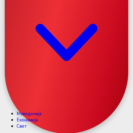
Македонија
Економија
Свет