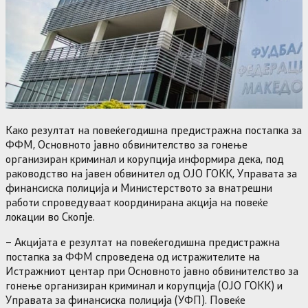
Како резултат на повеќегодишна предистражна постапка за
ФФМ, Основното јавно обвинителство за гонење
организиран криминал и корупција информира дека, под
раководство на јавен обвинител од ОЈО ГОКК, Управата за
финансиска полиција и Министерството за внатрешни
работи спроведуваат координирана акција на повеќе
локации во Скопје.
– Акцијата е резултат на повеќегодишна предистражна
постапка за ФФМ спроведена од истражителите на
Истражниот центар при Основното јавно обвинителство за
гонење организиран криминал и корупција (ОЈО ГОКК) и
Управата за финансиска полиција (УФП). Повеќе