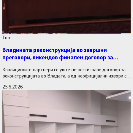
Tоп
Владината реконструкција во завршни
преговори, викендов финален договор за
министерските рокади
Коалициските партнери се уште не постигнале договор за
реконструкцијата во Владата, а од неофицијални извори се
дознава дека…
25.6.2026