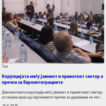
Tоп
Корупцијата меѓу јавниот и приватнот сектор е
пречка за Евроинтеграциите
Двонасочната корупција меѓу јавниот и приватниот сектор,
останува една од најголемите пречки за државава на патот
кон Европската…
25.6.2026