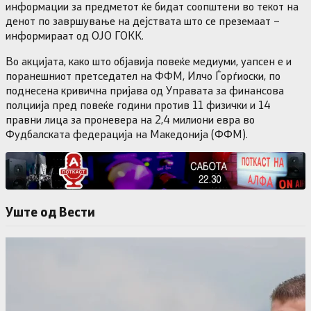
информации за предметот ќе бидат соопштени во текот на
денот по завршување на дејствата што се преземаат –
информираат од ОЈО ГОКК.
Во акцијата, како што објавија повеќе медиуми, уапсен е и
поранешниот претседател на ФФМ, Илчо Ѓорѓиоски, по
поднесена кривична пријава од Управата за финансова
полциија пред повеќе години против 11 физички и 14
правни лица за проневера на 2,4 милиони евра во
Фудбалската федерација на Македонија (ФФМ).
Уште од Вести