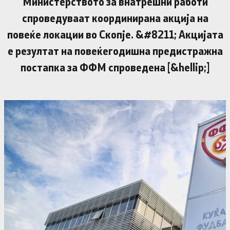
Министерството за внатрешни работи
спроведуваат координирана акција на
повеќе локации во Скопје. &#8211; Акцијата
е резултат на повеќегодишна предистражна
постапка за ФФМ спроведена [&hellip;]