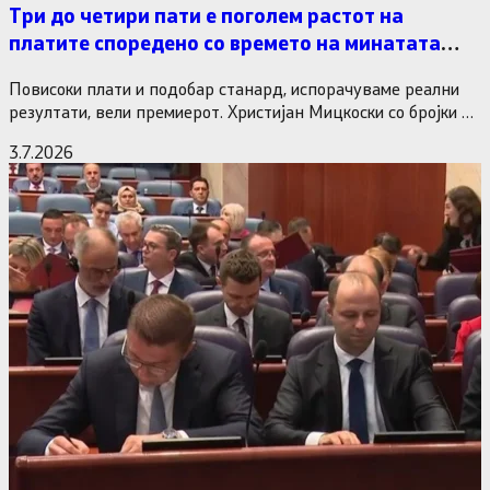
Три до четири пати е поголем растот на
платите споредено со времето на минатата
власт
Повисоки плати и подобар станард, испорачуваме реални
резултати, вели премиерот. Христијан Мицкоски со бројки и
статистика одговори на…
3.7.2026