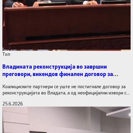
Tоп
Владината реконструкција во завршни
преговори, викендов финален договор за
министерските рокади
Коалициските партнери се уште не постигнале договор за
реконструкцијата во Владата, а од неофицијални извори се
дознава дека…
25.6.2026