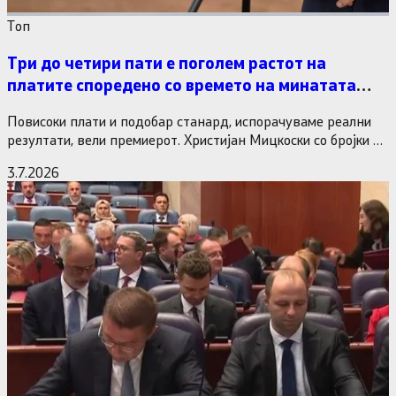
Tоп
Три до четири пати е поголем растот на
платите споредено со времето на минатата
власт
Повисоки плати и подобар станард, испорачуваме реални
резултати, вели премиерот. Христијан Мицкоски со бројки и
статистика одговори на…
3.7.2026