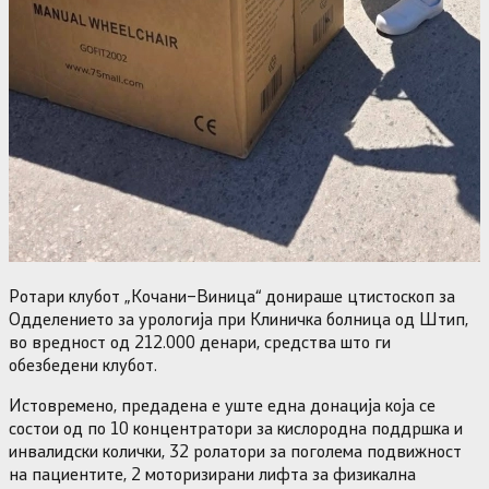
Ротари клубот „Кочани–Виница“ донираше цтистоскоп за
Одделението за урологија при Клиничка болница од Штип,
во вредност од 212.000 денари, средства што ги
обезбедени клубот.
Истовремено, предадена е уште една донација која се
состои од по 10 концентратори за кислородна поддршка и
инвалидски колички, 32 ролатори за поголема подвижност
на пациентите, 2 моторизирани лифта за физикална