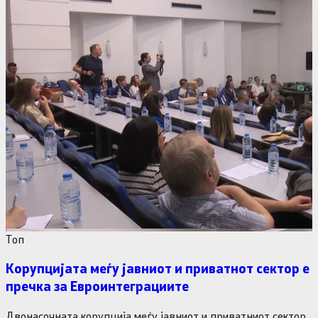
Tоп
Корупцијата меѓу јавниот и приватнот сектор е
пречка за Евроинтеграциите
Двонасочната корупција меѓу јавниот и приватниот сектор,