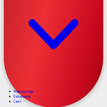
Македонија
Економија
Свет