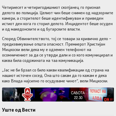
Четириесет и четиригодишниот скопјанец го признал
делото во полиција. Целиот чин беше снимен од надзорните
камери, а сторителот беше идентификуван и приведен
истиот ден кога го сторил делото. Инцидентот беше осуден
и од македонските и од бугарските власти.
Според Обвинителството, тој се товари за кривично дело –
предизвикување општа опасност. Премиерот Христијан
Мицкоски вели дека му е одземен телефонот на
осомничениот за да се утврди дали и со кого комуницирал и
каква била содржината на таа комуникација.
„Јас не би брзал со било какви квалификации од страна на
нашиот источен сосед. Она што сакам да го кажам е дека
како Влада најсилно го осудуваме чинот“, вели Мицкоски.
Уште од Вести