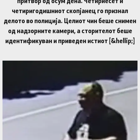
притвор од осум дена. Четириесет и
четиригодишниот скопјанец го признал
делото во полиција. Целиот чин беше снимен
од надзорните камери, а сторителот беше
идентификуван и приведен истиот [&hellip;]