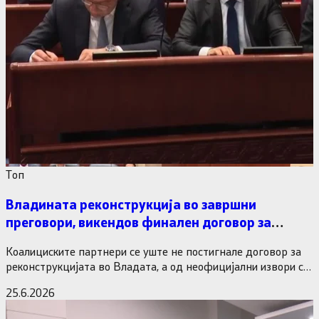
Tоп
Владината реконструкција во завршни
преговори, викендов финален договор за
министерските рокади
Коалициските партнери се уште не постигнале договор за
реконструкцијата во Владата, а од неофицијални извори се
дознава дека…
25.6.2026