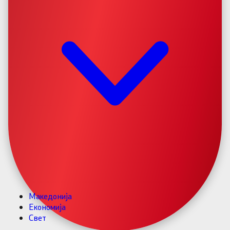
Македонија
Економија
Свет