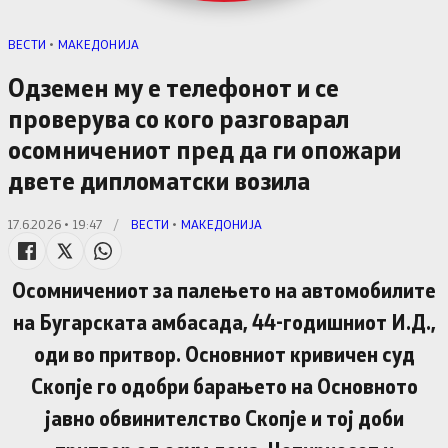
ВЕСТИ
•
МАКЕДОНИЈА
Одземен му е телефонот и се
проверува со кого разговарал
осомничениот пред да ги опожари
двете дипломатски возила
17.6.2026 • 19:47
/
ВЕСТИ
•
МАКЕДОНИЈА
Осомничениот за палењето на автомобилите
на Бугарската амбасада, 44-годишниот И.Д.,
оди во притвор. Основниот кривичен суд
Скопје го одобри барањето на Основното
јавно обвинителство Скопје и тој доби