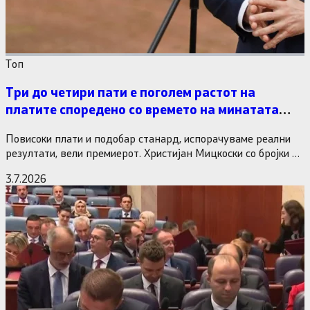
Tоп
Три до четири пати е поголем растот на
платите споредено со времето на минатата
власт
Повисоки плати и подобар станард, испорачуваме реални
резултати, вели премиерот. Христијан Мицкоски со бројки и
статистика одговори на…
3.7.2026