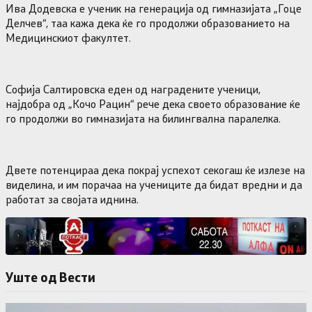
Ива Додевска е ученик на генерација од гимназијата „Гоце
Делчев“, таа кажа дека ќе го продолжи образованието на
Медицинскиот факултет.
Софија Салтировска еден од наградените ученици,
најдобра од „Кочо Рацин“ рече дека своето образование ќе
го продолжи во гимназијата на билингвална паралелка.
Двете потенцираа дека покрај успехот секогаш ќе излезе на
виделина, и им порачаа на учениците да бидат вредни и да
работат за својата иднина.
Уште од Вести