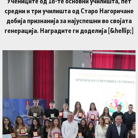
Учениците од 18-те основни училишта, пет
средни и три училишта од Старо Нагоричане
добија признанија за најуспешни во својата
генерација. Наградите ги доделија [&hellip;]