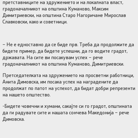
претставниците на здружението и на локалната власт,
градоначалникот на општина Куманово, Максим
Димитриевски, на општина Старо Нагоричане Мирослав
Славковски, како и советници.
– Не е едноставно да се биде прв. Треба да продолжите да
бидете пример, да бидете успешни, да го водите градот,
државата. На сите ви посакувам успех – рече
градоначалникот на општина Куманово, Димитриевски.
Претседателката на здружението на просветни работници,
Анита Димовска, им посака успех на наградените да
продолжат по патот на успехот, да бидат добри репрезенти
на нашето општество.
-Бидете човечни и хумани, сакајте си го градот, општината
да ги радувате сите и нашата сончева Македонија – рече
Димовска.