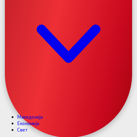
Македонија
Економија
Свет