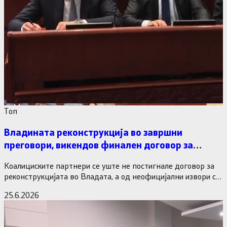
Tоп
Владината реконструкција во завршни
преговори, викендов финален договор за
министерските рокади
Коалициските партнери се уште не постигнале договор за
реконструкцијата во Владата, а од неофицијални извори се
дознава дека…
25.6.2026