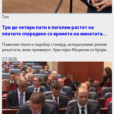
Tоп
Три до четири пати е поголем растот на
платите споредено со времето на минатата
власт
Повисоки плати и подобар станард, испорачуваме реални
резултати, вели премиерот. Христијан Мицкоски со бројки и
статистика одговори на…
3.7.2026