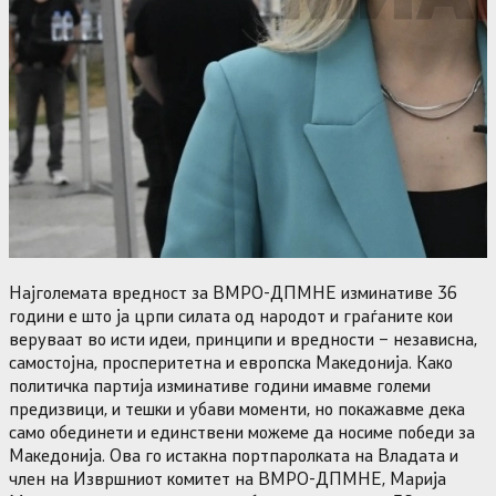
Најголемата вредност за ВМРО-ДПМНЕ изминативе 36
години е што ја црпи силата од народот и граѓаните кои
веруваат во исти идеи, принципи и вредности – независна,
самостојна, просперитетна и европска Македонија. Како
политичка партија изминативе години имавме големи
предизвици, и тешки и убави моменти, но покажавме дека
само обединети и единствени можеме да носиме победи за
Македонија. Ова го истакна портпаролката на Владата и
член на Извршниот комитет на ВМРО-ДПМНЕ, Марија