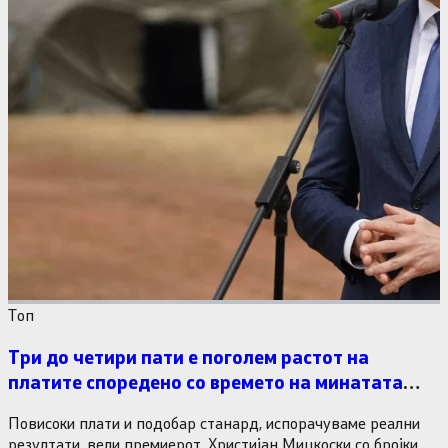
Tоп
Три до четири пати е поголем растот на
платите споредено со времето на минатата
власт
Повисоки плати и подобар станард, испорачуваме реални
резултати, вели премиерот. Христијан Мицкоски со бројки и