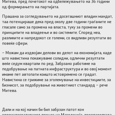
Митева, пред почетокот на одбележувањето на 36 години
од формирањето на партијата.
Прашана за согледувањето на досегашниот владин мандат,
таа потенцираше дека пред околу две години граѓаните не
гласале само за промена на власта, туку за промени во
принципите на владеење и во системите. Според неа,
разликите и напредокот се големи, со видливи резултати во
повеќе сфери.
– Можам да издвојам делови во делот на економијата, каде
што навистина покажуваме солидни, одлични резултати
веќе седум квартали по ред. Забрзано работиме на
подобрување на патната инфраструктура и во овој момент
имаме пет автопати коишто истовремено се градат.
Навистина се грижиме за зголемување на инвестициите, за
бизнисот, за подобрување на животниот стандард – рече
Митева.
Дали и на кој начин би бил забрзан патот кон
евроинтегративниот процес на Македонија, портпаролката