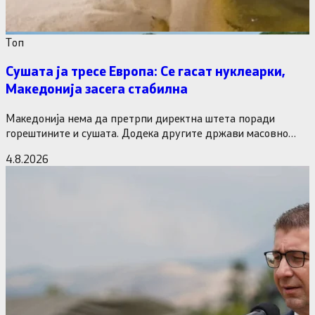
Tоп
Сушата ја тресе Европа: Се гасат нуклеарки,
Македонија засега стабилна
Македонија нема да претрпи директна штета поради
горештините и сушата. Додека другите држави масовно
исклучуваат нуклеарки и излегоа…
4.8.2026