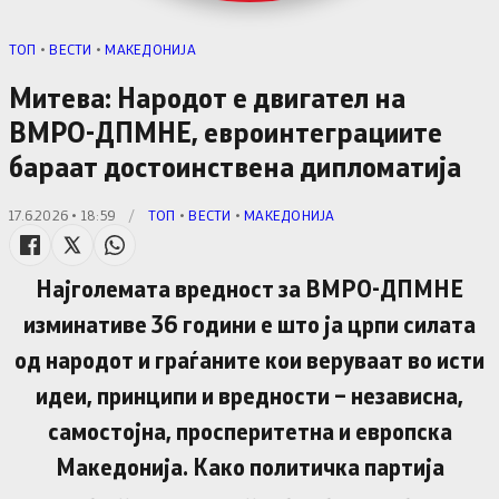
TОП
•
ВЕСТИ
•
МАКЕДОНИЈА
Митева: Народот е двигател на
ВМРО-ДПМНЕ, евроинтеграциите
бараат достоинствена дипломатија
17.6.2026 • 18:59
/
TОП
•
ВЕСТИ
•
МАКЕДОНИЈА
Најголемата вредност за ВМРО-ДПМНЕ
изминативе 36 години е што ја црпи силата
од народот и граѓаните кои веруваат во исти
идеи, принципи и вредности – независна,
самостојна, просперитетна и европска
Македонија. Како политичка партија