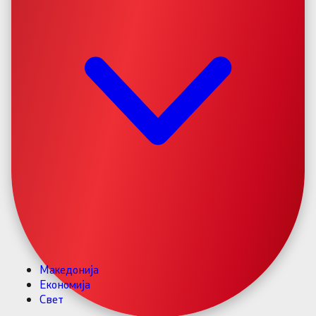
Македонија
Економија
Свет