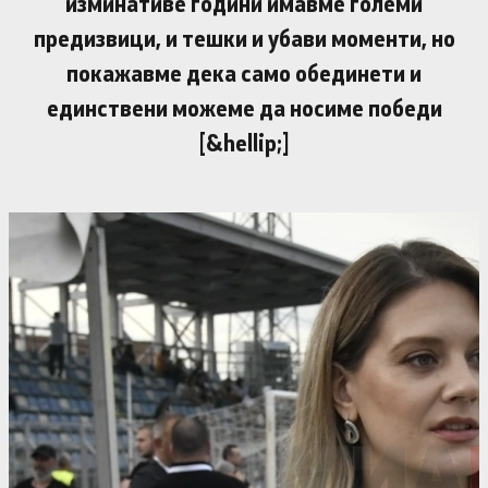
изминативе години имавме големи
предизвици, и тешки и убави моменти, но
покажавме дека само обединети и
единствени можеме да носиме победи
[&hellip;]