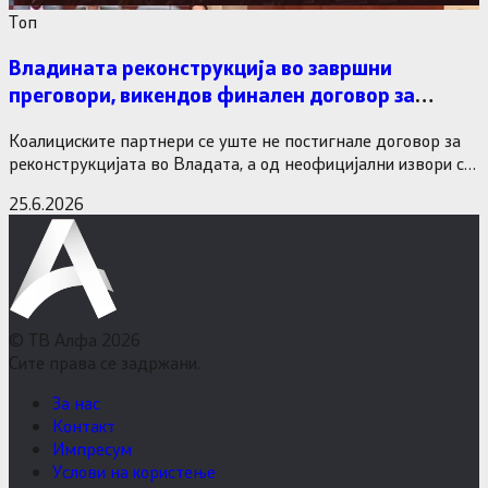
Tоп
Владината реконструкција во завршни
преговори, викендов финален договор за
министерските рокади
Коалициските партнери се уште не постигнале договор за
реконструкцијата во Владата, а од неофицијални извори се
дознава дека…
25.6.2026
© ТВ Алфа 2026
Сите права се задржани.
За нас
Контакт
Импресум
Услови на користење