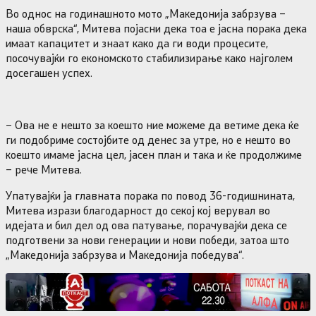
Во однос на годинашното мото „Македонија забрзува –
наша обврска“, Митева појасни дека тоа е јасна порака дека
имаат капацитет и знаат како да ги води процесите,
посочувајќи го економското стабилизирање како најголем
досегашен успех.
– Ова не е нешто за коешто ние можеме да ветиме дека ќе
ги подобриме состојбите од денес за утре, но е нешто во
коешто имаме јасна цел, јасен план и така и ќе продолжиме
– рече Митева.
Упатувајќи ја главната порака по повод 36-годишнината,
Митева изрази благодарност до секој кој верувал во
идејата и бил дел од ова патување, порачувајќи дека се
подготвени за нови генерации и нови победи, затоа што
„Македонија забрзува и Македонија победува“.