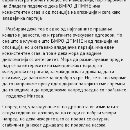
на Владата подвлече дека ВМРО-ДПМНЕ има
конзистентен став и од позиција на опозиција и сега како
владејачка партија.
– Разбирам дека тоа е едно од најглавните прашања
коишто и јавноста, но и граѓаните очекуваат одговори. Но
она што е клучно е што ВМРО-ДПМНЕ и од позиција на
опозиција, но и сега како владејачка партија, има еден
конзистентен став, а тоа е дека мора да водиме
дипломатија со интегритет. Мора да размислуваме пред и
над сè за интересите на македонскиот народ, за
македонските граѓани, за македонската држава, да ги
штитиме, да работиме за подобро утре. Но, сето тоа мораме
да го направиме преку еден дијалог за којшто сме спремни
да го водиме и да продолжиме напред заедно со граѓаните
– подвлече Митева.
Според неа, уназадувањето на државата во изминатите
седум години не дозволува да се оди со побрзи чекори
напред, но дека чекорите што се прават се сигурни,
стабилни и ја носат државата во правилна насока.