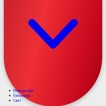
Македонија
Економија
Свет