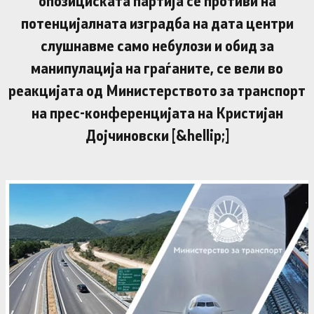
опозициската партија се противи на
потенцијалната изградба на дата центри
слушнавме само небулози и обид за
манипулација на граѓаните, се вели во
реакцијата од Министерството за транспорт
на прес-конференцијата на Кристијан
Дојчиновски [&hellip;]