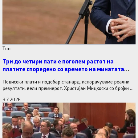
Tоп
Три до четири пати е поголем растот на
платите споредено со времето на минатата
власт
Повисоки плати и подобар станард, испорачуваме реални
резултати, вели премиерот. Христијан Мицкоски со бројки и
статистика одговори на…
3.7.2026