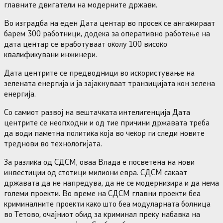
главните двигатели на модерните држави.
Во изградба на еден Дата центар во просек се ангажираат
барем 300 работници, додека за оперативно работење на
дата центар се вработуваат околу 100 високо
квалификувани инжинери.
Дата центрите се предводници во искористување на
зелената енергија и ја зајакнуваат транзицијата кон зелена
енергија.
Со самиот развој на вештачката интелигенција Дата
центрите се неопходни и од тие причини државата треба
да води паметна политика која во чекор ги следи новите
треднови во технологијата.
За разлика од СДСМ, оваа Влада е посветена на нови
инвестиции од стотици милиони евра. СДСМ сакаат
државата да не напредува, да не се модернизира и да нема
големи проекти. Во време на СДСМ главни проекти беа
криминалните проекти како што беа модуларната болница
во Тетово, очајниот обид за криминал преку набавка на