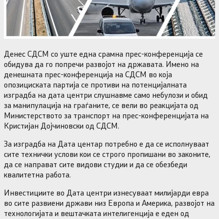
Денес СДСМ со уште една срамна прес-конференција се
обидува да го попречи развојот на државата. Имено на
денешната прес-конференција на СДСМ во која
опозициската партија се противи на потенцијалната
изградба на дата центри слушнавме само небулози и обид
за манипулација на граѓаните, се вели во реакцијата од
Министерството за транспорт на прес-конференцијата на
Кристијан Дојчиновски од СДСМ.
За изградба на Дата центар потребно е да се исполнуваат
сите технички услови кои се строго пропишани во законите,
да се направат сите видови студии и да се обезбеди
квалитетна работа.
Инвестициите во Дата центри изнесуваат милијарди евра
во сите развиени држави низ Европа и Америка, развојот на
технологијата и вештачката интелигенција е еден од