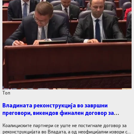
Tоп
Владината реконструкција во завршни
преговори, викендов финален договор за
министерските рокади
Коалициските партнери се уште не постигнале договор за
реконструкцијата во Владата, а од неофицијални извори се