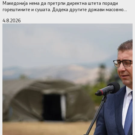
Македонија нема да претрпи директна штета поради
горештините и сушата. Додека другите држави масовно
исклучуваат нуклеарки и излегоа…
4.8.2026