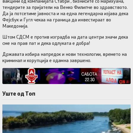
вакцини од компанијатa Стабри , бизнисите со марихуана,
тендерите за пријатели на Венко Филипче во здравството.
Да ја потсетиме јавноста и на една легендарна изјава дека
Фејсбук и Гугл чекаа на граница да инвестираат во
Македонија.
Штом СДСМ е против изградба на дата центри значи дека
сме на прав пат и дека одлуката е добра!
Државата избира напредок и нови технологии, времето на
криминал и корупција е одамна завршено.
Уште од Tоп