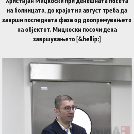
Христијан Мицкоски при денешната посета
на болницата, до крајот на август треба да
заврши последната фаза од доопремувањето
на објектот. Мицкоски посочи дека
завршувањето [&hellip;]