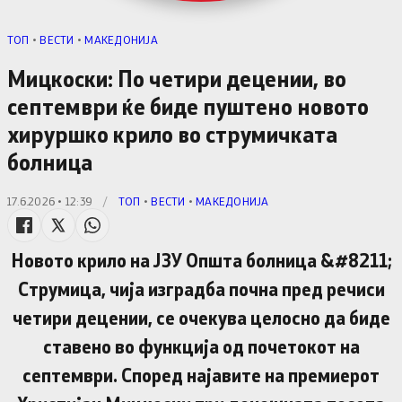
TОП
•
ВЕСТИ
•
МАКЕДОНИЈА
Мицкоски: По четири децении, во
септември ќе биде пуштено новото
хируршко крило во струмичката
болница
17.6.2026 • 12:39
/
TОП
•
ВЕСТИ
•
МАКЕДОНИЈА
Новото крило на ЈЗУ Општа болница &#8211;
Струмица, чија изградба почна пред речиси
четири децении, се очекува целосно да биде
ставено во функција од почетокот на
септември. Според најавите на премиерот