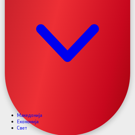
Македонија
Економија
Свет