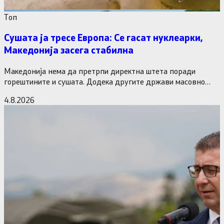
Tоп
Сушата ја тресе Европа: Се гасат нуклеарки,
Македонија засега стабилна
Македонија нема да претрпи директна штета поради
горештините и сушата. Додека другите држави масовно
исклучуваат нуклеарки и излегоа…
4.8.2026