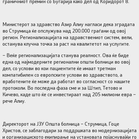
граничниот премин со Бугарија како дел од Коридорот 8.
Министерот за здравство Азир Алиу нагласи дека зградата
во Струмица ќе опслужува над 200.000 граѓани од овој
регион. Регионализацијата на здравствениот систем, вели,
останува клучна точка за раст на квалитетот на услугите.
– Веќе регионализацијата станува реалност. Ова ќе биде
една од најмодерните регионални општи болници во овој
дел, со услови во кои пациентите ќе имаат третман
компатибилен со европските услови во здравството, а
вработените ќе може да работат во согласност со нашите
протоколи. Во последна фаза сме и за Штип, Тетово и
Кичево, каде што ќе се инвестираат над 205 милиони евра –
рече Алиу.
Директорот на ЈЗУ Општа болница – Струмица, Гоце
Христов, се заблагодари за поддршката во модернизацијата
и организациското екипирање на установата појаснувајќи го