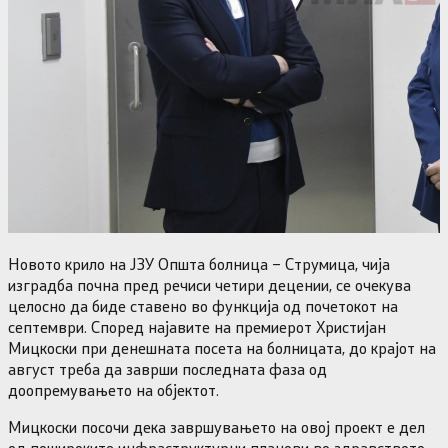
Новото крило на ЈЗУ Општа болница – Струмица, чија
изградба почна пред речиси четири децении, се очекува
целосно да биде ставено во функција од почетокот на
септември. Според најавите на премиерот Христијан
Мицкоски при денешната посета на болницата, до крајот на
август треба да заврши последната фаза од
доопремувањето на објектот.
Мицкоски посочи дека завршувањето на овој проект е дел
од пошироките инфраструктурни планови во здравството,