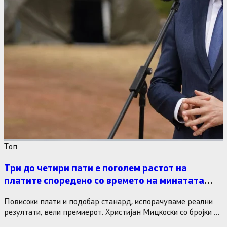
Tоп
Три до четири пати е поголем растот на
платите споредено со времето на минатата
власт
Повисоки плати и подобар станард, испорачуваме реални
резултати, вели премиерот. Христијан Мицкоски со бројки и
статистика одговори на…