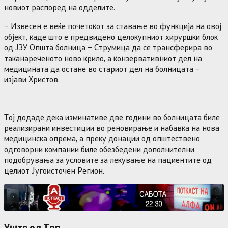
новиот распоред на одделите.
– Извесен е веќе почетокот за ставање во функција на овој
објект, каде што е предвидено целокупниот хируршки блок
од ЈЗУ Општа болница – Струмица да се трансферира во
таканареченото ново крило, а конзервативниот дел на
медицината да остане во стариот дел на болницата –
изјави Христов.
Тој додаде дека изминативе две години во болницата биле
реализирани инвестиции во реновирање и набавка на нова
медицинска опрема, а преку донации од општествено
одговорни компании биле обезбедени дополнителни
подобрувања за условите за лекување на пациентите од
целиот Југоисточен Регион.
Уште од Tоп