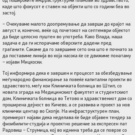
каде што фокусот е ставен на објекти што со години беа во
застој.
– Очекуваме малото доопремување да заврши до крајот на
август и, конечно, веќе од почетокот на септември објектот
да биде целосно пуштен во употреба. Како Влада, наша
задача е да ги испорачаме обврските дадени пред
граѓаните. Сакаме да го завршиме сето она што е почнато за
да поставиме линија во која насока ќе се движиме понатаму
– изјави Мицкоски.
Тој информира дека е завршен и процесот за обезбедување
меѓународно финансирање за повеќе капитални проекти во
здравството, меѓу кои Клиничката болница во Штип, со
новата зграда на Медицинскиот факултет и студентскиот
дом, Клиничката болница во Тетово и здравствениот дом со
проширена дејност во Кичево, а се развива и проект за нов
клинички центар во Скопје. На инфраструктурен план,
премиерот најави дека неделава ќе биде објавен тендер за
физибилити-студија и проектно решение за експресен пат
Радовиш – Струмица, кој во иднина треба да се поврзе со