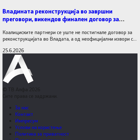
Владината реконструкција во завршни
преговори, викендов финален договор за
министерските рокади
Коалициските партнери се уште не постигнале договор за
реконструкцијата во Владата, а од неофицијални извори се
дознава дека…
25.6.2026
© ТВ Алфа 2026
Сите права се задржани.
За нас
Контакт
Импресум
Услови на користење
Политика за приватност