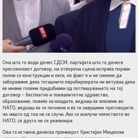
Она што го води денес СДСМ, партијата што го донесе
преспанскиот договор, на отворена сцена испраќа пораки
полни со конструкции и лаги, но факт е и не смееме да
заборавиме дека тогашните евробирократи ни ветуваа дека
ќе имаме големи придобивки од потпишувањето на тој
договор – бесплатно и поквалитетно здравство,
образование, повеќе за младите, веднаш ќе влеземе во
НАТО, веднаш ќе ги почнеме и ќе ги завршиме преговорите,
но ништо од тоа не се случи. Ако се исклучи членството во
НАТО, сè друго не се реализира.
Ова го истакна денеска премиерот Христијан Мицкоски