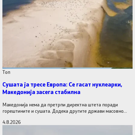
Tоп
Сушата ја тресе Европа: Се гасат нуклеарки,
Македонија засега стабилна
Македонија нема да претрпи директна штета поради
горештините и сушата. Додека другите држави масовно
исклучуваат нуклеарки и излегоа…
4.8.2026