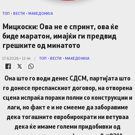
TОП
•
ВЕСТИ
•
МАКЕДОНИЈА
Мицкоски: Ова не е спринт, ова ќе
биде маратон, имајќи ги предвид
грешките од минатото
17.6.2026 • 12:44
/
TОП
•
ВЕСТИ
•
МАКЕДОНИЈА
Она што го води денес СДСМ, партијата што
го донесе преспанскиот договор, на отворена
сцена испраќа пораки полни со конструкции и
лаги, но факт е и не смееме да заборавиме
дека тогашните евробирократи ни ветуваа
дека ќе имаме големи придобивки од