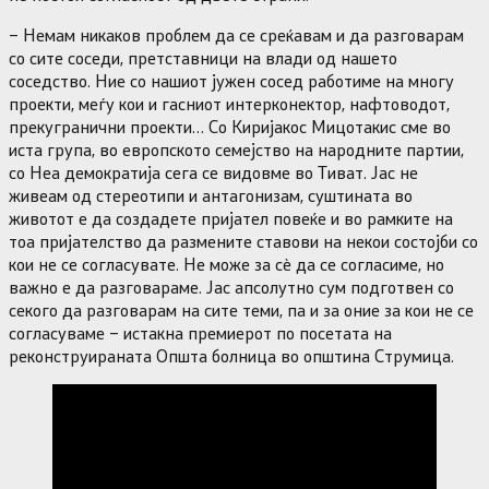
– Немам никаков проблем да се среќавам и да разговарам
со сите соседи, претставници на влади од нашето
соседство. Ние со нашиот јужен сосед работиме на многу
проекти, меѓу кои и гасниот интерконектор, нафтоводот,
прекугранични проекти… Со Киријакос Мицотакис сме во
иста група, во европското семејство на народните партии,
со Неа демократија сега се видовме во Тиват. Јас не
живеам од стереотипи и антагонизам, суштината во
животот е да создадете пријател повеќе и во рамките на
тоа пријателство да размените ставови на некои состојби со
кои не се согласувате. Не може за сè да се согласиме, но
важно е да разговараме. Јас апсолутно сум подготвен со
секого да разговарам на сите теми, па и за оние за кои не се
согласуваме – истакна премиерот по посетата на
реконструираната Општа болница во општина Струмица.