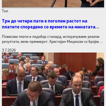
Tоп
Три до четири пати е поголем растот на
платите споредено со времето на минатата
власт
Повисоки плати и подобар станард, испорачуваме реални
резултати, вели премиерот. Христијан Мицкоски со бројки и
статистика одговори на…
3.7.2026