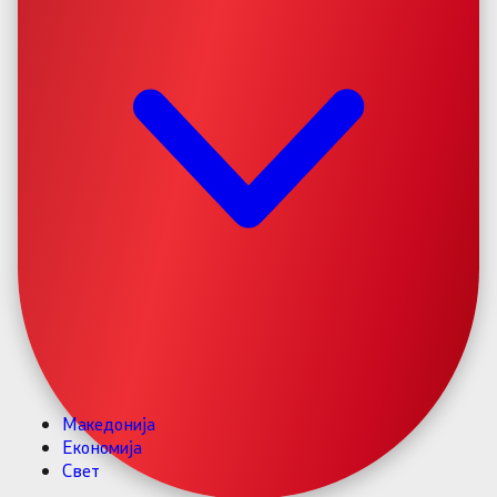
Македонија
Економија
Свет