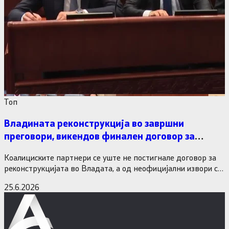
Tоп
Владината реконструкција во завршни
преговори, викендов финален договор за
министерските рокади
Коалициските партнери се уште не постигнале договор за
реконструкцијата во Владата, а од неофицијални извори се
дознава дека…
25.6.2026