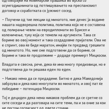
одговорајќи на новинарски прашања во врска со
осумгодишнината од потпишувањето на преспанскиот
договор и соработката со јужниот сосед.
– Поучени од тие лекции од минатото, ние денес ја водиме
нашата надворешна политика, политика која не е составена
од полирање чевли на евродипломати во Брисел и
коленичење, туку која се темели на аргументи. Така се
бориме во овој момент и така создадовме пријатели. Ова не
е спринт, ова ќе биде маратон, имајќи ги предвид грешките
од минатото. Но, ние сме подготвени да се бориме, се
бориме и така ќе продолжиме – додаде премиерт Мицкоски.
Владата е свесна, рече, дека ќе има многу предизвици, но е
подготвена да ги решава еден по еден.
– Никако нема да се предадеме. Битно е дека Македонија
забрзува и дека како многупати во минатото, и овој пат ќе
победиме – потенцира Мицкоски.
Тој е дециден дека нема никаков проблем да се сретне со
сите соседи и да разговара на сите теми, па и за оние за кои
не постои согласност од двете страни.