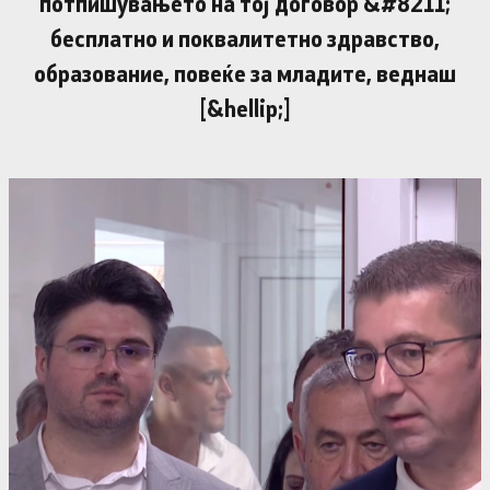
потпишувањето на тој договор &#8211;
бесплатно и поквалитетно здравство,
образование, повеќе за младите, веднаш
[&hellip;]