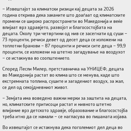
– Извештајот за климатски ризици кај децата за 2026
година открива дека заканите што доаѓаат од климатските
промени се широко распространети во Македонија и веќе
влијаат врз здравјето, развојот и благосостојбата на
децата. Околу три четвртини од нив се засегнати од суши –
73 проценти, речиси девет од десет деца се изложени на
топлотни бранови – 87 проценти и речиси сите деца – 99,9
проценти, се изложени на штетно загадување на воздухот
– се истакнува во соопштението.
Според Лесли Милер, претставничка на УНИЦЕФ, децата
во Македонија растат во клима што се менува, каде што
екстремната топлина, сушите и загадениот воздух, за жал,
се дел од секојдневниот живот.
– Земјата има воведено важни мерки за заштита на децата,
но, климатските притисоци растат и нивното штетно
влијание врз детското здравје, образование и благосостојба
треба итно да се намали – се нагласува во пишаната изјава.
Во извештајот се истакнува дека поголемиот дел деца во