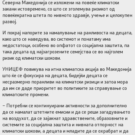
Северна Македонија се изложени на повеќе климатски
закани истовремено, со што се зголемува ризикот од
повеќекратна штета по нивното здравје, учење и целокупен
развој.
И покрај напорите за намалување на ранливоста на децата,
како што се наведува, во системот и понатаму има
недостатоци, особено во опфатот со социјална заштита, па
така децата од најзагрозените семејства се во најголем
ризик од климатски шокови.
УНИЦЕФ повикува на итна климатска акција во Македонија
што ќе се фокусира на децата, бидејќи децата се
несразмерно поранливи на климатски ризици и затоа мора
да им се даде приоритет во политиките за справување со
климатските промени.
– Потребни се континуирани активности за дополнително
да се намалат штетните емисии и да се реши загадувањето
на воздухот, да се зајакнат здравствените, образовните и
системите за социјална заштита и нивната отпорност на
климатски шокови, а децата и младите да се охрабрат и да