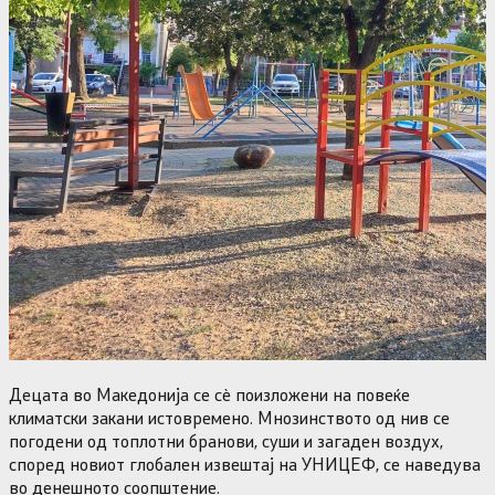
Децата во Македонија се сè поизложени на повеќе
климатски закани истовремено. Мнозинството од нив се
погодени од топлотни бранови, суши и загаден воздух,
според новиот глобален извештај на УНИЦЕФ, се наведува
во денешното соопштение.