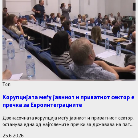
Tоп
Корупцијата меѓу јавниот и приватнот сектор е
пречка за Евроинтеграциите
Двонасочната корупција меѓу јавниот и приватниот сектор,
останува една од најголемите пречки за државава на патот
кон Европската…
25.6.2026