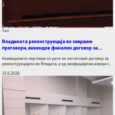
Tоп
Владината реконструкција во завршни
преговори, викендов финален договор за
министерските рокади
Коалициските партнери се уште не постигнале договор за
реконструкцијата во Владата, а од неофицијални извори се
дознава дека…
25.6.2026