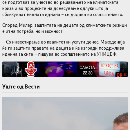
се подготват за учество во решавањето на климатската
криза и во процесите на донесување одлуки што ја
обликуваат нивната иднина – се додава во соопштението.
Според Милер, заштитата на децата од климатските ризици
е итна потреба, но и можност.
– Со инвестирање во квалитетни услуги денес, Македонија
ќе ги заштити правата на децата и ќе изгради поодржлива
иднина за сите – пишува во соопштението на УНИЦЕФ.
Уште од Вести