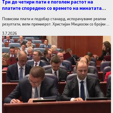
Три до четири пати е поголем растот на
платите споредено со времето на минатата
власт
Повисоки плати и подобар станард, испорачуваме реални
резултати, вели премиерот. Христијан Мицкоски со бројки и
статистика одговори на…
3.7.2026