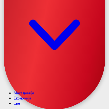
Македонија
Економија
Свет