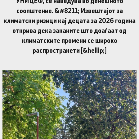
УНИЦЕФ, се наведува во денешното
соопштение. &#8211; Извештајот за
климатски ризици кај децата за 2026 година
открива дека заканите што доаѓаат од
климатските промени се широко
распространети [&hellip;]