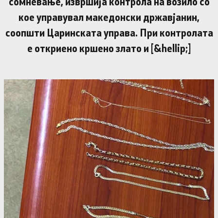
сомневање, извршија контрола на возило со
кое управувал македонски државјанин,
соопшти Царинската управа. При контролата
е откриено кршено злато и [&hellip;]