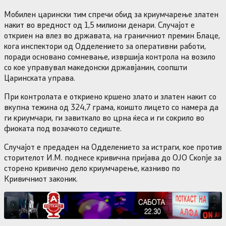
Мобилен царински тим спречи обид за криумчарење златен
накит во вредност од 1,5 милиони денари. Случајот е
откриен на влез во државата, на граничниот премин Блаце,
кога инспектори од Одделението за оперативни работи,
поради основано сомневање, извршија контрола на возило
со кое управувал македонски државјанин, соопшти
Царинската управа.
При контролата е откриено кршено злато и златен накит со
вкупна тежина од 324,7 грама, коишто лицето со намера да
ги криумчари, ги завиткало во црна ќеса и ги сокрило во
фиоката под возачкото седиште.
Случајот е предаден на Одделението за истраги, кое против
сторителот И.М. поднесе кривична пријава до ОЈО Скопје за
сторено кривично дело криумчарење, казниво по
Кривичниот законик.