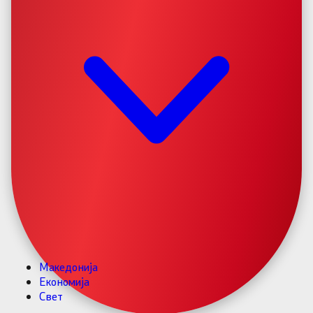
Македонија
Економија
Свет