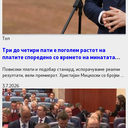
Tоп
Три до четири пати е поголем растот на
платите споредено со времето на минатата
власт
Повисоки плати и подобар станард, испорачуваме реални
резултати, вели премиерот. Христијан Мицкоски со бројки и
статистика одговори на…
3.7.2026