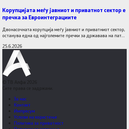
Корупцијата меѓу јавниот и приватнот сектор е
пречка за Евроинтеграциите
Двонасочната корупција меѓу јавниот и приватниот сектор,
останува една од најголемите пречки за државава на патот
кон Европската…
25.6.2026
© ТВ Алфа 2026
Сите права се задржани.
За нас
Контакт
Импресум
Услови на користење
Политика за приватност
Политика за колачиња