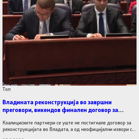
Tоп
Владината реконструкција во завршни
преговори, викендов финален договор за
министерските рокади
Коалициските партнери се уште не постигнале договор за
реконструкцијата во Владата, а од неофицијални извори се
дознава дека…